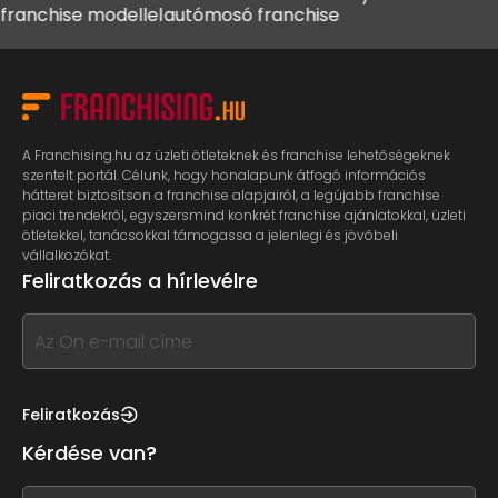
hise modellel
autómosó franchise
kávéz
A Franchising.hu az üzleti ötleteknek és franchise lehetőségeknek
szentelt portál. Célunk, hogy honalapunk átfogó információs
hátteret biztosítson a franchise alapjairól, a legújabb franchise
piaci trendekről, egyszersmind konkrét franchise ajánlatokkal, üzleti
ötletekkel, tanácsokkal támogassa a jelenlegi és jövőbeli
vállalkozókat.
Feliratkozás a hírlevélre
If
you
see
this,
Feliratkozás
leave
Kérdése van?
this
form