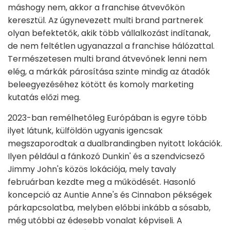
máshogy nem, akkor a franchise átvevőkön
keresztül. Az úgynevezett multi brand partnerek
olyan befektetők, akik több vállalkozást indítanak,
de nem feltétlen ugyanazzal a franchise hálózattal.
Természetesen multi brand átvevőnek lenni nem
elég, a márkák párosítása szinte mindig az átadók
beleegyezéséhez kötött és komoly marketing
kutatás előzi meg.
2023-ban remélhetőleg Európában is egyre több
ilyet látunk, külföldön ugyanis igencsak
megszaporodtak a dualbrandingben nyitott lokációk.
Ilyen például a fánkozó Dunkin' és a szendvicsező
Jimmy John's közös lokációja, mely tavaly
februárban kezdte meg a működését. Hasonló
koncepció az Auntie Anne's és Cinnabon pékségek
párkapcsolatba, melyben előbbi inkább a sósabb,
még utóbbi az édesebb vonalat képviseli. A