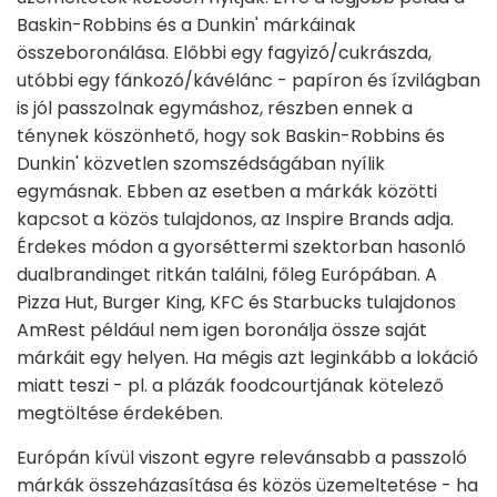
Baskin-Robbins és a Dunkin' márkáinak
összeboronálása. Előbbi egy fagyizó/cukrászda,
utóbbi egy fánkozó/kávélánc - papíron és ízvilágban
is jól passzolnak egymáshoz, részben ennek a
ténynek köszönhető, hogy sok Baskin-Robbins és
Dunkin' közvetlen szomszédságában nyílik
egymásnak. Ebben az esetben a márkák közötti
kapcsot a közös tulajdonos, az Inspire Brands adja.
Érdekes módon a gyorséttermi szektorban hasonló
dualbrandinget ritkán találni, főleg Európában. A
Pizza Hut, Burger King, KFC és Starbucks tulajdonos
AmRest például nem igen boronálja össze saját
márkáit egy helyen. Ha mégis azt leginkább a lokáció
miatt teszi - pl. a plázák foodcourtjának kötelező
megtöltése érdekében.
Európán kívül viszont egyre relevánsabb a passzoló
márkák összeházasítása és közös üzemeltetése - ha