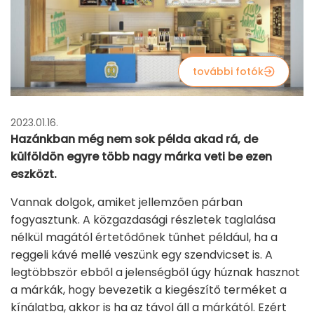
további fotók
2023.01.16.
Hazánkban még nem sok példa akad rá, de
külföldön egyre több nagy márka veti be ezen
eszközt.
Vannak dolgok, amiket jellemzően párban
fogyasztunk. A közgazdasági részletek taglalása
nélkül magától értetődőnek tűnhet például, ha a
reggeli kávé mellé veszünk egy szendvicset is. A
legtöbbször ebből a jelenségből úgy húznak hasznot
a márkák, hogy bevezetik a kiegészítő terméket a
kínálatba, akkor is ha az távol áll a márkától. Ezért