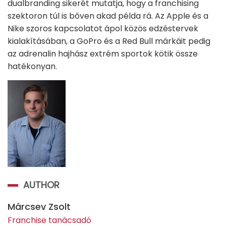
dualbranding sikerét mutatja, hogy a franchising
szektoron túl is bőven akad példa rá. Az Apple és a
Nike szoros kapcsolatot ápol közös edzéstervek
kialakításában, a GoPro és a Red Bull márkáit pedig
az adrenalin hajhász extrém sportok kötik össze
hatékonyan.
AUTHOR
Márcsev Zsolt
Franchise tanácsadó