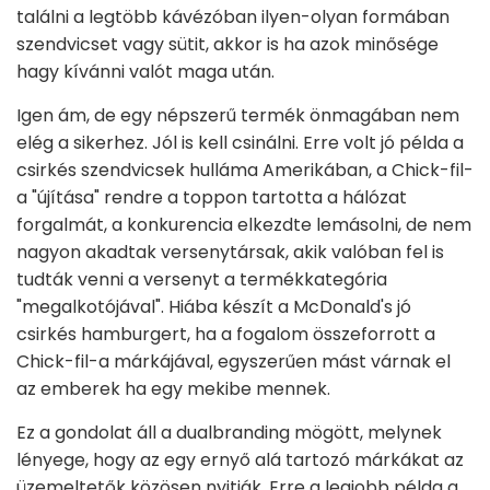
találni a legtöbb kávézóban ilyen-olyan formában
szendvicset vagy sütit, akkor is ha azok minősége
hagy kívánni valót maga után.
Igen ám, de egy népszerű termék önmagában nem
elég a sikerhez. Jól is kell csinálni. Erre volt jó példa a
csirkés szendvicsek hulláma Amerikában, a Chick-fil-
a "újítása" rendre a toppon tartotta a hálózat
forgalmát, a konkurencia elkezdte lemásolni, de nem
nagyon akadtak versenytársak, akik valóban fel is
tudták venni a versenyt a termékkategória
"megalkotójával". Hiába készít a McDonald's jó
csirkés hamburgert, ha a fogalom összeforrott a
Chick-fil-a márkájával, egyszerűen mást várnak el
az emberek ha egy mekibe mennek.
Ez a gondolat áll a dualbranding mögött, melynek
lényege, hogy az egy ernyő alá tartozó márkákat az
üzemeltetők közösen nyitják. Erre a legjobb példa a