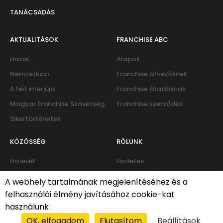
TANÁCSADÁS
AKTUALITÁSOK
FRANCHISE ABC
Hazai
Alapok
Nemzetközi
Franchise átvevőknek
A hét interjúja
Franchise átadóknak
Magyar Franchise Szövetség
Franchise szerződés
Sikertörténetek
KÖZÖSSÉG
RÓLUNK
Hírlevél
Hirdetés
Eseménynaptár
Kapcsolat
A webhely tartalmának megjelenítéséhez és a
Fórum
felhasználói élmény javításához cookie-kat
használunk
OK, elfogadom
Elutasítom
Beállítások