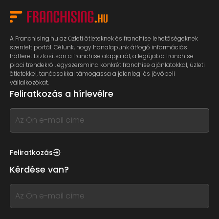
A Franchising.hu az üzleti ötleteknek és franchise lehetőségeknek
szentelt portál. Célunk, hogy honalapunk átfogó információs
hátteret biztosítson a franchise alapjairól, a legújabb franchise
piaci trendekről, egyszersmind konkrét franchise ajánlatokkal, üzleti
ötletekkel, tanácsokkal támogassa a jelenlegi és jövőbeli
vállalkozókat.
Feliratkozás a hírlevélre
If
you
see
this,
Feliratkozás
leave
Kérdése van?
this
form
If
field
you
blank
see