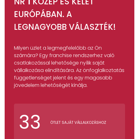
NR
1
KÖZÉP ÉS KELET
EURÓPÁBAN. A
LEGNAGYOBB VÁLASZTÉK!
Milyen üzlet a legmegfelelőbb az Ön
számára? Egy franchise rendszerhez való
csatlakozással lehetősége nyílik saját
vállalkozása elindítására. Az önfoglalkoztatás
függetlenséget jelent és egy magasabb
jövedelem lehetőségét kínálja.
33
ÖTLET SAJÁT VÁLLALKOZÁSHOZ