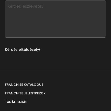
this,
leave
this
form
field
blank
Kérdés elküldése
FRANCHISE KATALÓGUS
FRANCHISE JELENTKEZŐK
TANÁCSADÁS