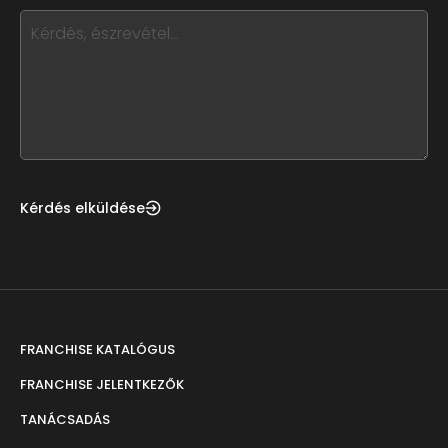
this,
leave
this
form
field
blank
Kérdés elküldése
FRANCHISE KATALÓGUS
FRANCHISE JELENTKEZŐK
TANÁCSADÁS