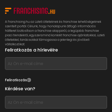
A Franchising.hu az üzleti ötleteknek és franchise lehetőségeknek
szentelt portál. Célunk, hogy honalapunk átfogó információs
hátteret biztosítson a franchise alapjairól, a legújabb franchise
piaci trendekről, egyszersmind konkrét franchise ajánlatokkal, üzleti
ötletekkel, tanácsokkal támogassa a jelenlegi és jövőbeli
vállalkozókat.
Feliratkozás a hírlevélre
If
you
see
this,
Feliratkozás
leave
Kérdése van?
this
form
If
field
you
blank
see