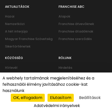
AKTUALITÁSOK
FRANCHISE ABC
Hazai
Alapok
Nemzetközi
Franchise átvevőknek
A hét interjúja
Franchise átadóknak
Magyar Franchise Szövetség
Franchise szerződés
Sikertörténetek
KÖZÖSSÉG
RÓLUNK
Hírlevél
Hirdetés
Eseménynaptár
Kapcsolat
A webhely tartalmának megjelenítéséhez és a
Fórum
felhasználói élmény javításához cookie-kat
használunk
OK, elfogadom
Elutasítom
Beállítások
Süti-policy
|
Adatvédelmi irányelvek
Adatvédelmi irányelvek
© 2026 PROFIT franchise services Kft. All rights reserved.