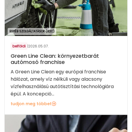
EGYÉB SZOLGÁLTATÁSOK (B2C)
belföldi
|
2026.05.07.
Green Line Clean: környezetbarát
autómosó franchise
A Green Line Clean egy európai franchise
hálózat, amely víz nélküli vagy alacsony
vízfelhasználású autótisztítási technológiára
épül. A koncepció...
tudjon meg többet