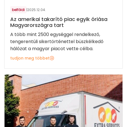
belföldi
|
2025.12.04.
Az amerikai takarító piac egyik óriása
Magyarországra tart
A több mint 2500 egységgel rendelkező,
tengerentúli sikertörténettel büszkélkedő
hálózat a magyar piacot vette célba.
tudjon meg többet