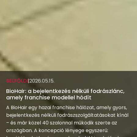
BELFÖLDI
|
2026.05.15.
BioHair: a bejelentkezés nélküli fodrászlánc,
amely franchise modellel hódít
A BioHair egy hazai franchise hálózat, amely gyors,
bejelentkezés nélküli fodrászszolgáltatásokat kínál
– és már közel 40 szalonnal működik szerte az
országban. A koncepció lényege egyszerű: