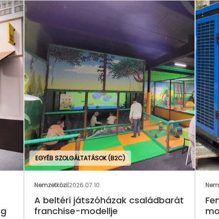
Nemzetközi
|
2026.06.24.
ládbarát
Fenntartható vízellátás franchise
modellben – ezt kínálja a