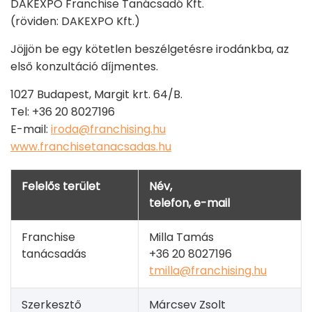
DAKEXPO Franchise Tanácsadó Kft.
(röviden: DAKEXPO Kft.)
Jöjjön be egy kötetlen beszélgetésre irodánkba, az
első konzultáció díjmentes.
1027 Budapest, Margit krt. 64/B.
Tel: +36 20 8027196
E-mail:
iroda@franchising.hu
www.franchisetanacsadas.hu
Felelős terület
Név,
telefon, e-mail
Franchise
Milla Tamás
tanácsadás
+36 20 8027196
tmilla@franchising.hu
Szerkesztő
Márcsev Zsolt