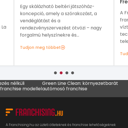
Freewater4u
áz-
A Freewater4u egy nemzetközi
t, a
franchise hálózat, amely légköri
víztermelő rendszerek és víztisztítási
– nagy
technológiák fejlesztésével,
telepítésével és...
Tudjon meg többet
élküli
Green Line Clean: környezetbarát
MADO 
chise modellel
autómosó franchise
kávéz
A Franchising.hu az üzleti ötleteknek és franchise lehetőségeknek