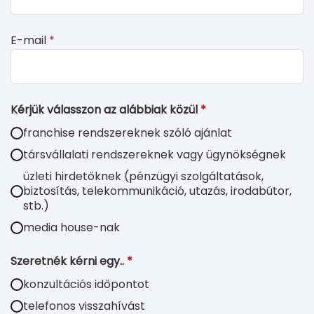
E-mail
*
Kérjük válasszon az alábbiak közül
*
franchise rendszereknek szóló ajánlat
társvállalati rendszereknek vagy ügynökségnek
üzleti hirdetőknek (pénzügyi szolgáltatások,
biztosítás, telekommunikáció, utazás, irodabútor,
stb.)
media house-nak
Szeretnék kérni egy..
*
konzultációs időpontot
telefonos visszahívást