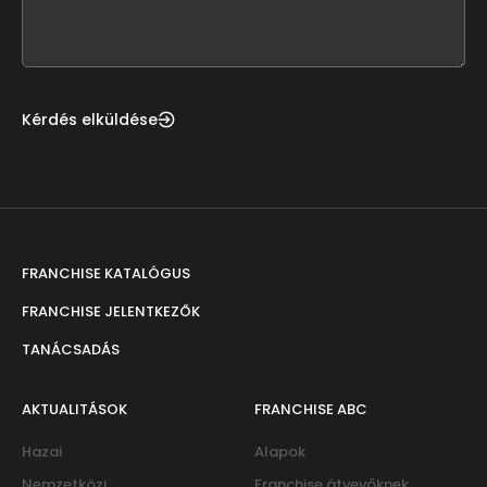
field
blank
Kérdés elküldése
FRANCHISE KATALÓGUS
FRANCHISE JELENTKEZŐK
TANÁCSADÁS
AKTUALITÁSOK
FRANCHISE ABC
Hazai
Alapok
Nemzetközi
Franchise átvevőknek