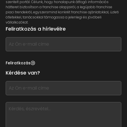
szentelt portál. Célunk, hogy honalapunk átfogó információs
hátteret biztosítson a franchise alapjairól, a legújabb franchise
piaci trendekről, egyszersmind konkrét franchise ajánlatokkal, üzleti
ötletekkel, tanácsokkal támogassa a jelenlegi és jövőbeli
vállalkozókat.
Feliratkozás a hírlevélre
If
you
see
this,
Feliratkozás
leave
Kérdése van?
this
form
If
field
you
blank
see
this,
leave
this
form