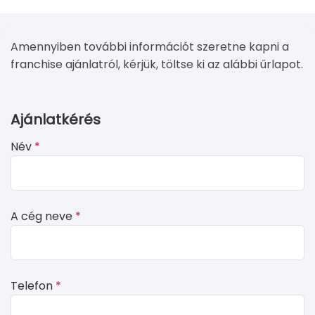
Amennyiben további információt szeretne kapni a
franchise ajánlatról, kérjük, töltse ki az alábbi űrlapot.
If
Ajánlatkérés
you
Név
*
see
this,
leave
this
A cég neve
*
form
field
blank
Telefon
*