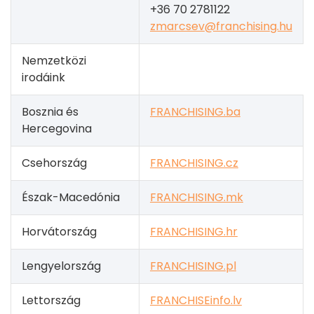
+36 70 2781122
zmarcsev@franchising.hu
Nemzetközi
irodáink
Bosznia és
FRANCHISING.ba
Hercegovina
Csehország
FRANCHISING.cz
Észak-Macedónia
FRANCHISING.mk
Horvátország
FRANCHISING.hr
Lengyelország
FRANCHISING.pl
Lettország
FRANCHISEinfo.lv