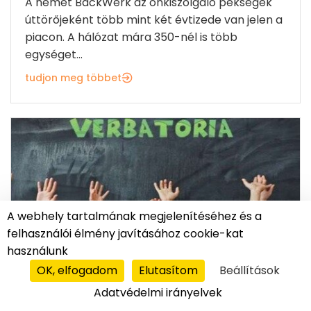
A német BackWerk az önkiszolgáló pékségek
úttörőjeként több mint két évtizede van jelen a
piacon. A hálózat mára 350-nél is több
egységet...
tudjon meg többet
A webhely tartalmának megjelenítéséhez és a
felhasználói élmény javításához cookie-kat
használunk
OK, elfogadom
Elutasítom
Beállítások
Adatvédelmi irányelvek