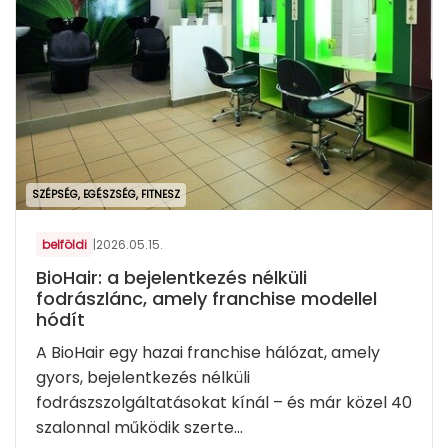
SZÉPSÉG, EGÉSZSÉG, FITNESZ
belföldi
|
2026.05.15.
BioHair: a bejelentkezés nélküli
fodrászlánc, amely franchise modellel
hódít
A BioHair egy hazai franchise hálózat, amely
gyors, bejelentkezés nélküli
fodrászszolgáltatásokat kínál – és már közel 40
szalonnal működik szerte...