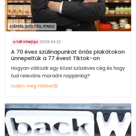
SZÉPSÉG, EGÉSZSÉG, FITNESZ
a hét interjúja
|
2026.04.22.
A 70 éves szülinapunkat óriás plakátokon
ünnepeltük a 77 évest Tiktok-on
Hogyan változik egy közel százéves cég és hogy
tud releváns maradni napjainkig?
tudjon meg többet