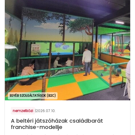
EGYÉB SZOLGÁLTATÁSOK (B2C)
nemzetközi
|
2026.07.10.
A beltéri játszóházak családbarát
franchise-modellje