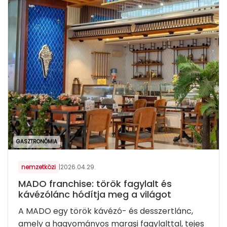
GASZTRONÓMIA
nemzetközi
|
2026.04.29.
MADO franchise: török fagylalt és
kávézólánc hódítja meg a világot
A MADO egy török kávézó- és desszertlánc,
amely a hagyományos maraşi fagylalttal, tejes