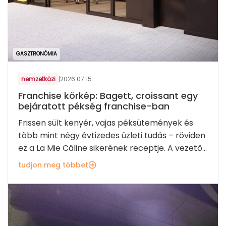
GASZTRONÓMIA
nemzetközi
|
2026.07.15.
Franchise körkép: Bagett, croissant egy
bejáratott pékség franchise-ban
Frissen sült kenyér, vajas péksütemények és
több mint négy évtizedes üzleti tudás – röviden
ez a La Mie Câline sikerének receptje. A vezető...
tudjon meg többet