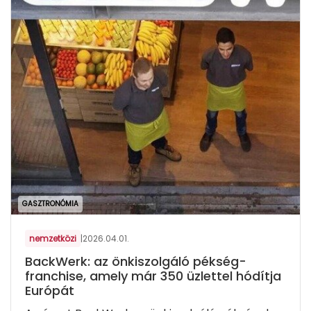
GASZTRONÓMIA
nemzetközi
|
2026.04.01.
BackWerk: az önkiszolgáló pékség-
franchise, amely már 350 üzlettel hódítja
Európát