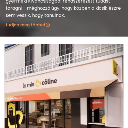
gyermeki kíváncsiságból rendszerezett tudást
faragni – méghozzá úgy, hogy közben a kicsik észre
sem veszik, hogy tanulnak.
tudjon meg többet