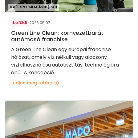
EGYÉB SZOLGÁLTATÁSOK (B2C)
belföldi
|
2026.05.07.
Green Line Clean: környezetbarát
autómosó franchise
A Green Line Clean egy európai franchise
hálózat, amely víz nélküli vagy alacsony
vízfelhasználású autótisztítási technológiára
épül. A koncepció...
tudjon meg többet