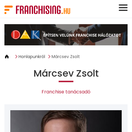
Süti preferenciák
Honlapunkról
Márcsev Zsolt
Márcsev Zsolt
Franchise tanácsadó