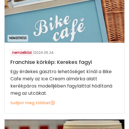
NEMZETKÖZI
nemzetközi
|
2024.05.24.
Franchise körkép: Kerekes fagyi
Egy érdekes gasztro lehetőséget kínál a Bike
Cafe mely az Ice Cream almárka alatt
kerékpáros modelljében fagylalttal hódítaná
meg az utcákat.
tudjon meg többet