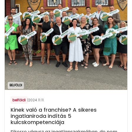
BELFÖLDI
belföldi
|
2024.11.11.
Kinek való a franchise? A sikeres
ingatlaniroda indítás 5
kulcskompetenciája
Sikerre vágysz az ingatlanszakmában, de nem