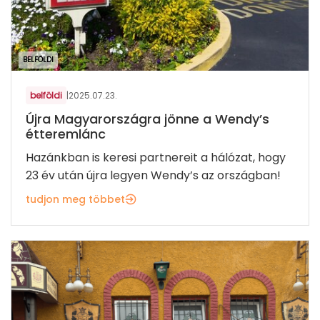
BELFÖLDI
belföldi
|
2025.07.23.
Újra Magyarországra jönne a Wendy’s
étteremlánc
Hazánkban is keresi partnereit a hálózat, hogy
23 év után újra legyen Wendy’s az országban!
tudjon meg többet