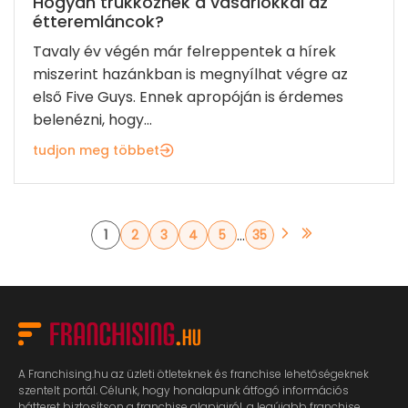
Hogyan trükköznek a vásárlókkal az
étteremláncok?
Tavaly év végén már felreppentek a hírek
miszerint hazánkban is megnyílhat végre az
első Five Guys. Ennek apropóján is érdemes
belenézni, hogy...
tudjon meg többet
...
1
2
3
4
5
35
A Franchising.hu az üzleti ötleteknek és franchise lehetőségeknek
szentelt portál. Célunk, hogy honalapunk átfogó információs
hátteret biztosítson a franchise alapjairól, a legújabb franchise