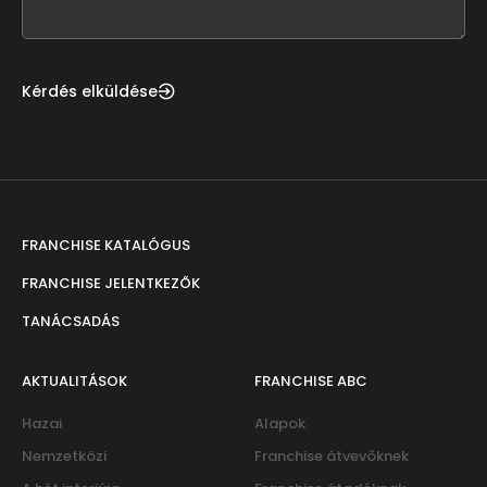
blank
Kérdés elküldése
FRANCHISE KATALÓGUS
FRANCHISE JELENTKEZŐK
TANÁCSADÁS
AKTUALITÁSOK
FRANCHISE ABC
Hazai
Alapok
Nemzetközi
Franchise átvevőknek