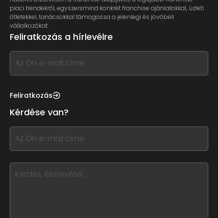
piaci trendekről, egyszersmind konkrét franchise ajánlatokkal, üzleti
ötletekkel, tanácsokkal támogassa a jelenlegi és jövőbeli
vállalkozókat.
Feliratkozás a hírlevélre
If
you
see
this,
Feliratkozás
leave
Kérdése van?
this
form
If
field
you
blank
see
this,
leave
this
form
field