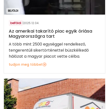
BELFÖLDI
belföldi
|
2025.12.04.
Az amerikai takarító piac egyik óriása
Magyarországra tart
A több mint 2500 egységgel rendelkező,
tengerentúli sikertörténettel büszkélkedő
hálózat a magyar piacot vette célba.
tudjon meg többet