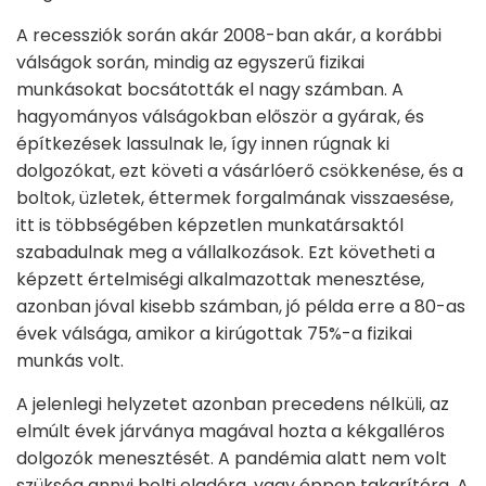
A recessziók során akár 2008-ban akár, a korábbi
válságok során, mindig az egyszerű fizikai
munkásokat bocsátották el nagy számban. A
hagyományos válságokban először a gyárak, és
építkezések lassulnak le, így innen rúgnak ki
dolgozókat, ezt követi a vásárlóerő csökkenése, és a
boltok, üzletek, éttermek forgalmának visszaesése,
itt is többségében képzetlen munkatársaktól
szabadulnak meg a vállalkozások. Ezt követheti a
képzett értelmiségi alkalmazottak menesztése,
azonban jóval kisebb számban, jó példa erre a 80-as
évek válsága, amikor a kirúgottak 75%-a fizikai
munkás volt.
A jelenlegi helyzetet azonban precedens nélküli, az
elmúlt évek járványa magával hozta a kékgalléros
dolgozók menesztését. A pandémia alatt nem volt
szükség annyi bolti eladóra, vagy éppen takarítóra. A