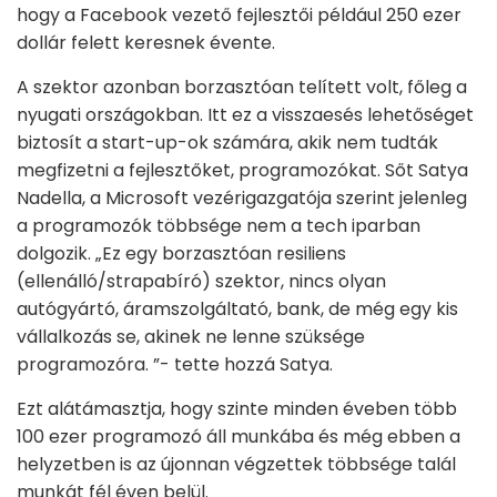
hogy a Facebook vezető fejlesztői például 250 ezer
dollár felett keresnek évente.
A szektor azonban borzasztóan telített volt, főleg a
nyugati országokban. Itt ez a visszaesés lehetőséget
biztosít a start-up-ok számára, akik nem tudták
megfizetni a fejlesztőket, programozókat. Sőt Satya
Nadella, a Microsoft vezérigazgatója szerint jelenleg
a programozók többsége nem a tech iparban
dolgozik. „Ez egy borzasztóan resiliens
(ellenálló/strapabíró) szektor, nincs olyan
autógyártó, áramszolgáltató, bank, de még egy kis
vállalkozás se, akinek ne lenne szüksége
programozóra. ”- tette hozzá Satya.
Ezt alátámasztja, hogy szinte minden éveben több
100 ezer programozó áll munkába és még ebben a
helyzetben is az újonnan végzettek többsége talál
munkát fél éven belül.