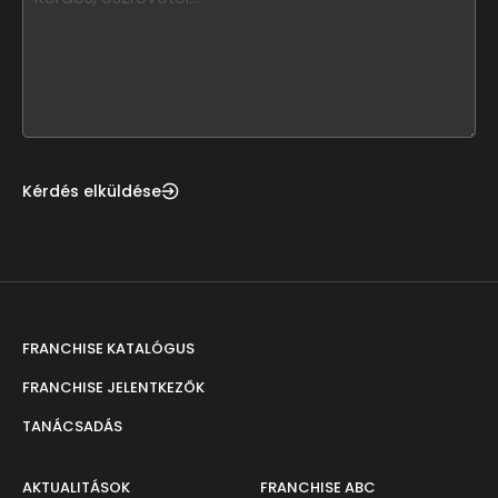
leave
this
form
field
blank
Kérdés elküldése
FRANCHISE KATALÓGUS
FRANCHISE JELENTKEZŐK
TANÁCSADÁS
AKTUALITÁSOK
FRANCHISE ABC