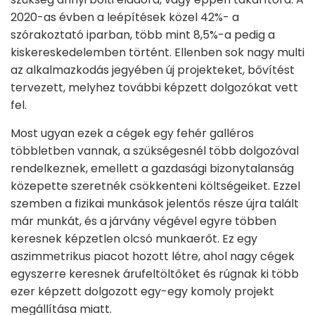
2020-as évben a leépítések közel 42%- a
szórakoztató iparban, több mint 8,5%-a pedig a
kiskereskedelemben történt. Ellenben sok nagy multi
az alkalmazkodás jegyében új projekteket, bővítést
tervezett, melyhez további képzett dolgozókat vett
fel.
Most ugyan ezek a cégek egy fehér galléros
többletben vannak, a szükségesnél több dolgozóval
rendelkeznek, emellett a gazdasági bizonytalanság
közepette szeretnék csökkenteni költségeiket. Ezzel
szemben a fizikai munkások jelentős része újra talált
már munkát, és a járvány végével egyre többen
keresnek képzetlen olcsó munkaerőt. Ez egy
aszimmetrikus piacot hozott létre, ahol nagy cégek
egyszerre keresnek árufeltöltőket és rúgnak ki több
ezer képzett dolgozott egy-egy komoly projekt
megállítása miatt.