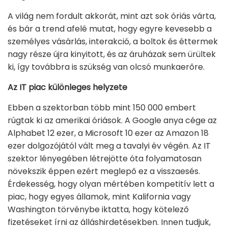
A világ nem fordult akkorát, mint azt sok óriás várta,
és bár a trend afelé mutat, hogy egyre kevesebb a
személyes vásárlás, interakció, a boltok és éttermek
nagy része újra kinyitott, és az áruházak sem ürültek
ki, így továbbra is szükség van olcsó munkaerőre.
Az IT piac különleges helyzete
Ebben a szektorban több mint 150 000 embert
rúgtak ki az amerikai óriások. A Google anya cége az
Alphabet 12 ezer, a Microsoft 10 ezer az Amazon 18
ezer dolgozójától vált meg a tavalyi év végén. Az IT
szektor lényegében létrejötte óta folyamatosan
növekszik éppen ezért meglepő ez a visszaesés.
Érdekesség, hogy olyan mértében kompetitív lett a
piac, hogy egyes államok, mint Kalifornia vagy
Washington törvénybe iktatta, hogy kötelező
fizetéseket írni az álláshirdetésekben. Innen tudjuk,