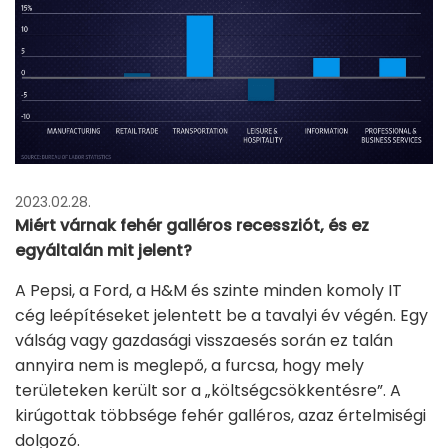
2023.02.28.
Miért várnak fehér galléros recessziót, és ez
egyáltalán mit jelent?
A Pepsi, a Ford, a H&M és szinte minden komoly IT
cég leépítéseket jelentett be a tavalyi év végén. Egy
válság vagy gazdasági visszaesés során ez talán
annyira nem is meglepő, a furcsa, hogy mely
területeken került sor a „költségcsökkentésre”. A
kirúgottak többsége fehér galléros, azaz értelmiségi
dolgozó.