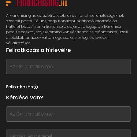
A Franchising.hu az üzleti ötleteknek és franchise lehetőségeknek
szentelt portál. Célunk, hogy honalapunk átfogó információs
hátteret biztosítson a franchise alapjairól, a legújabb franchise
piaci trendekről, egyszersmind konkrét franchise ajánlatokkal, üzleti
ötletekkel, tanácsokkal támogassa a jelenlegi és jövőbeli
vállalkozókat.
Feliratkozás a hírlevélre
If
you
see
this,
Feliratkozás
leave
Kérdése van?
this
form
If
field
you
blank
see
this,