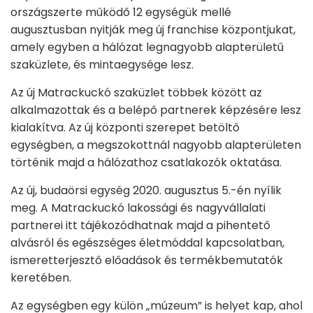
országszerte működő 12 egységük mellé
augusztusban nyitják meg új franchise központjukat,
amely egyben a hálózat legnagyobb alapterületű
szaküzlete, és mintaegysége lesz.
Az új Matrackuckó szaküzlet többek között az
alkalmazottak és a belépő partnerek képzésére lesz
kialakítva. Az új központi szerepet betöltő
egységben, a megszokottnál nagyobb alapterületen
történik majd a hálózathoz csatlakozók oktatása.
Az új, budaörsi egység 2020. augusztus 5.-én nyílik
meg. A Matrackuckó lakossági és nagyvállalati
partnerei itt tájékozódhatnak majd a pihentető
alvásról és egészséges életmóddal kapcsolatban,
ismeretterjesztő előadások és termékbemutatók
keretében.
Az egységben egy külön „múzeum” is helyet kap, ahol