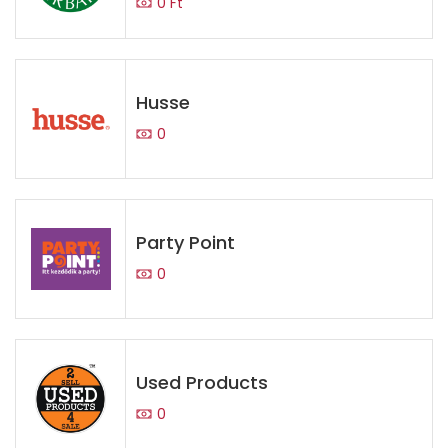
0 Ft
Husse
0
Party Point
0
Used Products
0