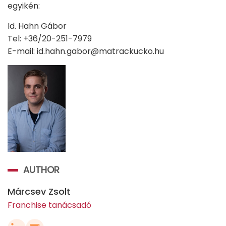
egyikén:
Id. Hahn Gábor
Tel: +36/20-251-7979
E-mail: id.hahn.gabor@matrackucko.hu
AUTHOR
Márcsev Zsolt
Franchise tanácsadó