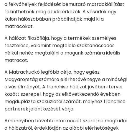
a fekvőhelyek fejlődését bemutató matrackiállítást
tekinthetnek meg az ide érkezők. A vásárlók egy
külön hálószobában próbálhatják majd ki a
matracokat.
A hálózat filozófiája, hogy a termékek személyes
tesztelése, valamint megfelelő szaktanácsadás
nélkül nehéz megtalálni a magunk számára ideális
matracot.
A Matrackuckó legfőbb célja, hogy egész
Magyarország számára elérhetővé tegye a minőségi
alvás élményét. A franchise hálózat jövőbeni tervei
között szerepel, hogy az elkövetkezendő években
megduplázza szaküzletei számát, melyhez franchise
partnerek jelentkezését várja.
Amennyiben bővebb információt szeretne megtudni
a hálózatról, érdeklődjön az alábbi elérhetőségek