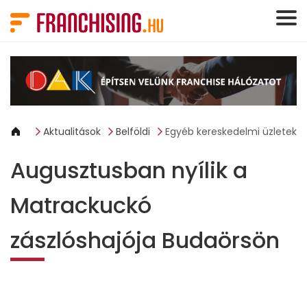
Süti preferenciák
Aktualitások
Belföldi
Egyéb kereskedelmi üzletek
Augusztusban nyílik a
Matrackuckó
zászlóshajója Budaörsön