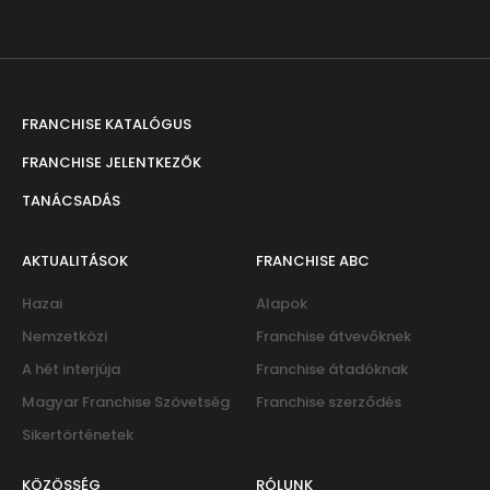
FRANCHISE KATALÓGUS
FRANCHISE JELENTKEZŐK
TANÁCSADÁS
AKTUALITÁSOK
FRANCHISE ABC
Hazai
Alapok
Nemzetközi
Franchise átvevőknek
A hét interjúja
Franchise átadóknak
Magyar Franchise Szövetség
Franchise szerződés
Sikertörténetek
KÖZÖSSÉG
RÓLUNK