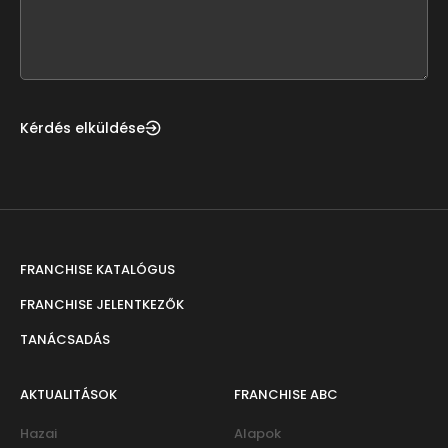
form
field
blank
Kérdés elküldése
FRANCHISE KATALÓGUS
FRANCHISE JELENTKEZŐK
TANÁCSADÁS
AKTUALITÁSOK
FRANCHISE ABC
Hazai
Alapok