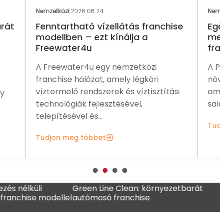
Nemzetközi
|
2026.06.24.
Nemz
rát
Fenntartható vízellátás franchise
Eg
modellben – ezt kínálja a
me
Freewater4u
fra
A Freewater4u egy nemzetközi
A P
franchise hálózat, amely légköri
növ
víztermelő rendszerek és víztisztítási
ame
y
technológiák fejlesztésével,
sal
telepítésével és...
Tud
Tudjon meg többet
küli
Green Line Clean: környezetbarát
MADO fr
se modellel
autómosó franchise
kávézól