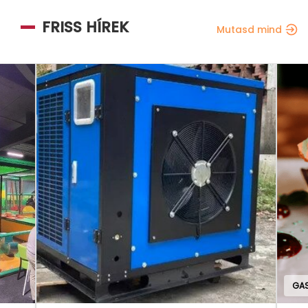
FRISS HÍREK
Mutasd mind
GAS