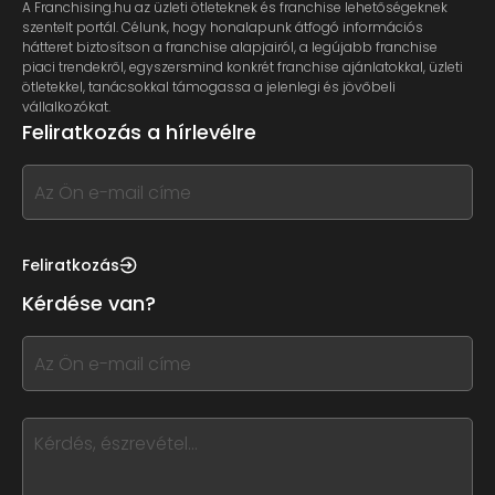
A Franchising.hu az üzleti ötleteknek és franchise lehetőségeknek
szentelt portál. Célunk, hogy honalapunk átfogó információs
hátteret biztosítson a franchise alapjairól, a legújabb franchise
piaci trendekről, egyszersmind konkrét franchise ajánlatokkal, üzleti
ötletekkel, tanácsokkal támogassa a jelenlegi és jövőbeli
vállalkozókat.
Feliratkozás a hírlevélre
If
you
see
this,
Feliratkozás
leave
Kérdése van?
this
form
If
field
you
blank
see
this,
leave
this