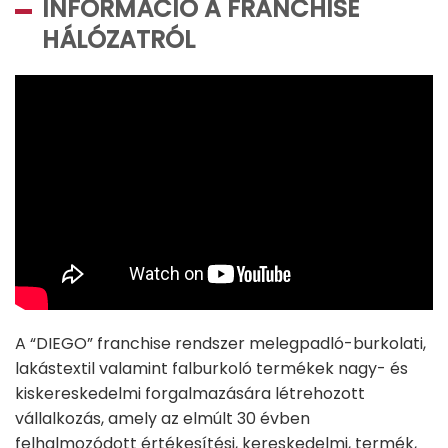
INFORMÁCIÓ A FRANCHISE
HÁLÓZATRÓL
A “DIEGO” franchise rendszer melegpadló-burkolati,
lakástextil valamint falburkoló termékek nagy- és
kiskereskedelmi forgalmazására létrehozott
vállalkozás, amely az elmúlt 30 évben
felhalmozódott értékesítési, kereskedelmi, termék,