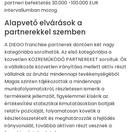
partneri befektetés 30.000 -100.000 EUR
intervallumban mozog.
Alapvető elvárások a
partnerekkel szemben
A DIEGO franchise partnerek döntően két nagy
kategóriába sorolhatók. Az első kategóriába a
közvetlen KÖZREMŰKÖDŐ PARTNEREKET soroltuk. Ők
a vállalkozás közvetlen irányítása mellett aktív részt
vállalnak az áruház mindennapi tevékenységéből.
Magas szinten tájékozottak a mindennapi
munkafolyamatokról, részletesen ismerik a
termékeink jellemzőit, figyelemmel kísérik az
értékesítési statisztikai kimutatásokban boltjaik
relatív pozícióját, folyamatosan követik a
készletösszetételt és meghatározzák a fejlődés
irányvonalát, továbbá aktívan részt vesznek a