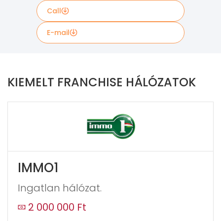
Call
E-mail
Amennyiben további információt szeretne kapni a
franchise ajánlatról, kérjük, töltse ki az alábbi űrlapot.
KIEMELT FRANCHISE HÁLÓZATOK
If
you
see
this,
leave
this
IMMO1
form
field
Ingatlan hálózat.
blank
2 000 000 Ft