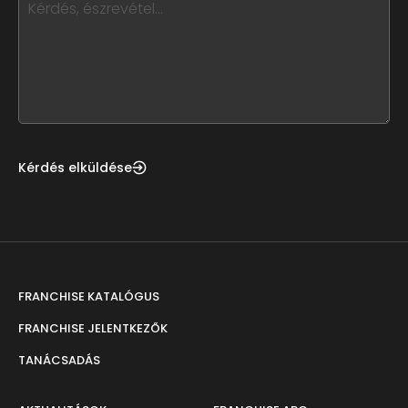
leave
this
form
field
blank
Kérdés elküldése
FRANCHISE KATALÓGUS
FRANCHISE JELENTKEZŐK
TANÁCSADÁS