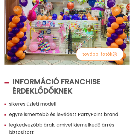
további fotók
INFORMÁCIÓ FRANCHISE
ÉRDEKLŐDŐKNEK
sikeres üzleti modell
egyre ismertebb és levédett PartyPoint brand
legkedvezőbb árak, amivel kiemelkedő árrés
biztosított