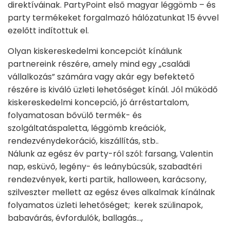
direktíváinak. PartyPoint első magyar léggömb – és
party termékeket forgalmazó hálózatunkat 15 évvel
ezelőtt indítottuk el.
Olyan kiskereskedelmi koncepciót kínálunk
partnereink részére, amely mind egy „családi
vállalkozás” számára vagy akár egy befektető
részére is kiváló üzleti lehetőséget kínál. Jól működő
kiskereskedelmi koncepció, jó árréstartalom,
folyamatosan bővülő termék- és
szolgáltatáspaletta, léggömb kreációk,
rendezvénydekoráció, kiszállítás, stb..
Nálunk az egész év party-ról szól: farsang, Valentin
nap, esküvő, legény- és leánybúcsúk, szabadtéri
rendezvények, kerti partik, halloween, karácsony,
szilveszter mellett az egész éves alkalmak kínálnak
folyamatos üzleti lehetőséget; kerek szülinapok,
babavárás, évfordulók, ballagás…,