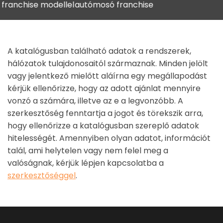
ise modellel
autómosó franchise
kávézó
A katalógusban található adatok a rendszerek,
hálózatok tulajdonosaitól származnak. Minden jelölt
vagy jelentkező mielőtt aláírna egy megállapodást
kérjük ellenőrizze, hogy az adott ajánlat mennyire
vonzó a számára, illetve az e a legvonzóbb. A
szerkesztőség fenntartja a jogot és törekszik arra,
hogy ellenőrizze a katalógusban szereplő adatok
hitelességét. Amennyiben olyan adatot, információt
talál, ami helytelen vagy nem felel meg a
valóságnak, kérjük lépjen kapcsolatba a
szerkesztőséggel
.