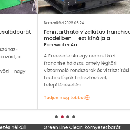
GAS
Nemzetközi
|
2026.06.24.
Nemz
rát
Fenntartható vízellátás franchise
Eg
modellben – ezt kínálja a
me
Freewater4u
fra
A Freewater4u egy nemzetközi
A P
franchise hálózat, amely légköri
növ
víztermelő rendszerek és víztisztítási
ame
y
technológiák fejlesztésével,
sal
telepítésével és...
Tud
Tudjon meg többet
lküli
Green Line Clean: környezetbarát
MADO f