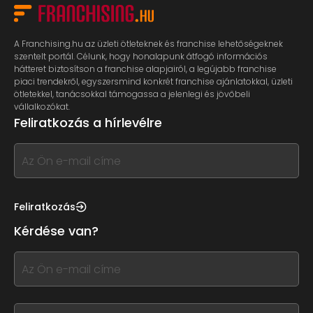
A Franchising.hu az üzleti ötleteknek és franchise lehetőségeknek
szentelt portál. Célunk, hogy honalapunk átfogó információs
hátteret biztosítson a franchise alapjairól, a legújabb franchise
piaci trendekről, egyszersmind konkrét franchise ajánlatokkal, üzleti
ötletekkel, tanácsokkal támogassa a jelenlegi és jövőbeli
vállalkozókat.
Feliratkozás a hírlevélre
If
you
see
this,
Feliratkozás
leave
Kérdése van?
this
form
If
field
you
blank
see
this,