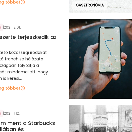
eg többet
GASZTRONÓMIA
i
|
2021.12.01.
szerte terjeszkedik az
zető közösségi irodákat
ő franchise hálózata
szágban folytatja a
ét mindamellett, hogy
is keresi...
eg többet
i
|
2021.11.12.
em ment a Starbucks
liában és