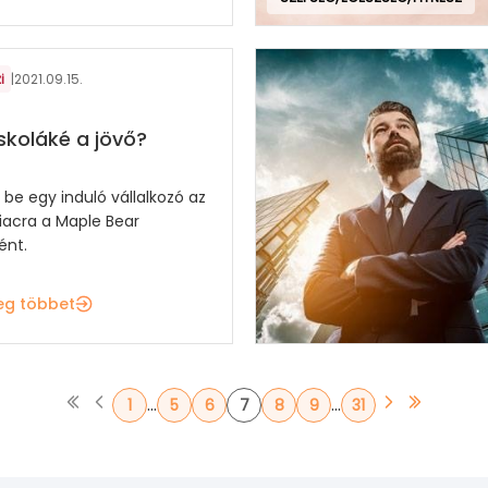
i
|
2021.09.15.
koláké a jövő?
 be egy induló vállalkozó az
piacra a Maple Bear
ént.
eg többet
...
...
1
5
6
7
8
9
31