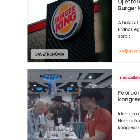
Új étte
Burger 
A hálózat
Brands egy
sorait.
tudjon m
GASZTRONÓMIA
nemzetköz
Február
kongre
Idén újra
Nemzetköz
kongressz