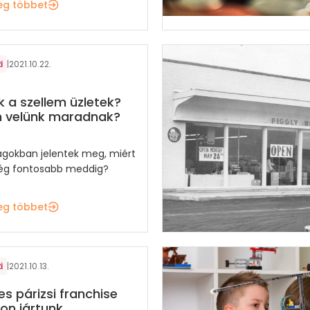
eg többet
i
|
2021.10.22.
k a szellem üzletek?
n velünk maradnak?
ágokban jelentek meg, miért
ég fontosabb meddig?
eg többet
i
|
2021.10.13.
es párizsi franchise
son jártunk