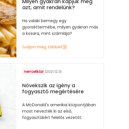
Milyen gyakran kapjuk meg
azt, amit rendelünk?
Ha valaki bemegy egy
gyorséttermébe, milyen gyakran más
a kosara, mint számlája?
tudjon meg többet
nemzetközi
|
2021.12.13.
Növekszik az igény a
fogyasztó megértésére
A McDonald's amerikai központjában
most nevezték ki az első,
fogyasztókért felelős vezetőt.