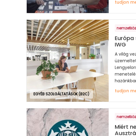
tudjon m
nemzetköz
Európa 
IWG
A világ ve
üzemeltet
Lengyelor
menetelés
hazánkban 
tudjon m
EGYÉB SZOLGÁLTATÁSOK (B2C)
nemzetköz
Miért n
Ausztrá