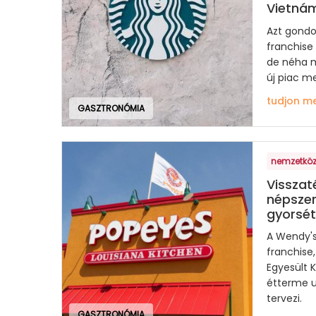
Vietná
Azt gondo
franchise
de néha m
új piac m
tudjon m
GASZTRONÓMIA
nemzetköz
Visszat
népszer
gyorsé
A Wendy's
franchise,
Egyesült K
étterme u
tervezi.
GASZTRONÓMIA