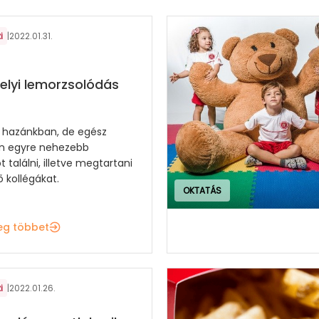
i
|
2022.01.31.
lyi lemorzsolódás
 hazánkban, de egész
n egyre nehezebb
találni, illetve megtartani
 kollégákat.
OKTATÁS
eg többet
i
|
2022.01.26.