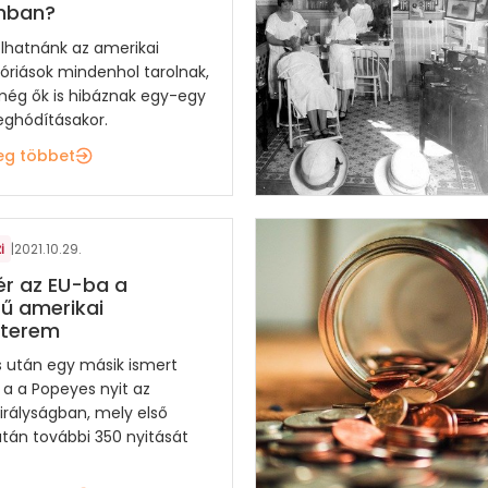
mban?
lhatnánk az amerikai
 óriások mindenhol tarolnak,
ég ők is hibáznak egy-egy
eghódításakor.
eg többet
i
|
2021.10.29.
ér az EU-ba a
ű amerikai
tterem
 után egy másik ismert
 a a Popeyes nyit az
irályságban, mely első
tán további 350 nyitását