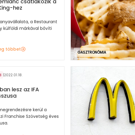
remlánc csatlakozik a
King-hez
 anyavállalata, a Restaurant
 külföldi márkával bővíti
eg többet
GASZTRONÓMIA
i
|
2022.01.18.
ban lesz az IFA
sszusa
 megrendezésre kerül a
i Franchise Szövetség éves
usa.