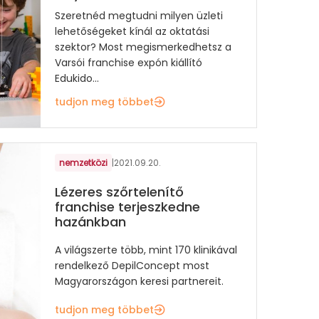
Szeretnéd megtudni milyen üzleti
lehetőségeket kínál az oktatási
szektor? Most megismerkedhetsz a
Varsói franchise expón kiállító
Edukido...
tudjon meg többet
nemzetközi
|
2021.09.20.
Lézeres szőrtelenítő
franchise terjeszkedne
hazánkban
A világszerte több, mint 170 klinikával
rendelkező DepilConcept most
Magyarországon keresi partnereit.
tudjon meg többet