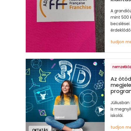
A grandió
mint 500 k
becslései 
érdeklődő 
tudjon m
nemzetköz
Az ötöd
megjel
program
Júliusban
is megnyit
iskolái.
tudjon m
OKTATÁS