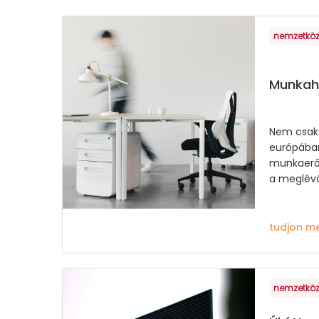
nemzetköz
Munkahe
Nem csak
európába
munkaerőt 
a meglévő
tudjon m
nemzetköz