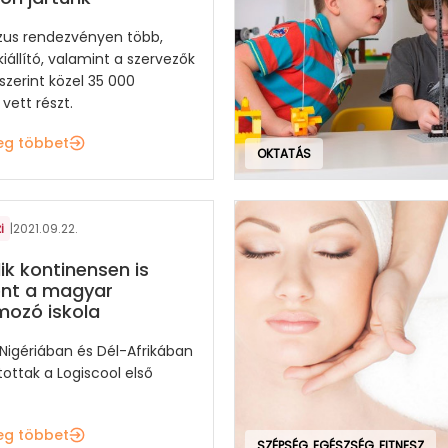
zus rendezvényen több,
iállító, valamint a szervezők
szerint közel 35 000
vett részt.
eg többet
OKTATÁS
i
|
2021.09.22.
ik kontinensen is
ent a magyar
ozó iskola
 Nigériában és Dél-Afrikában
ottak a Logiscool első
eg többet
SZÉPSÉG, EGÉSZSÉG, FITNESZ