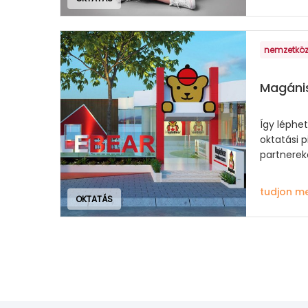
nemzetköz
Magánis
Így léphet
oktatási 
partnerek
tudjon m
OKTATÁS