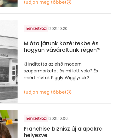
tudjon meg többet
nemzetközi
|
2021.10.20.
Mióta járunk közértekbe és
hogyan vásároltunk régen?
Ki indította az első modern
szupermarketet és mi lett vele? És
miért hívták Piggly Wigglynek?
tudjon meg többet
nemzetközi
|
2021.10.06.
Franchise biznisz új alapokra
helyezve