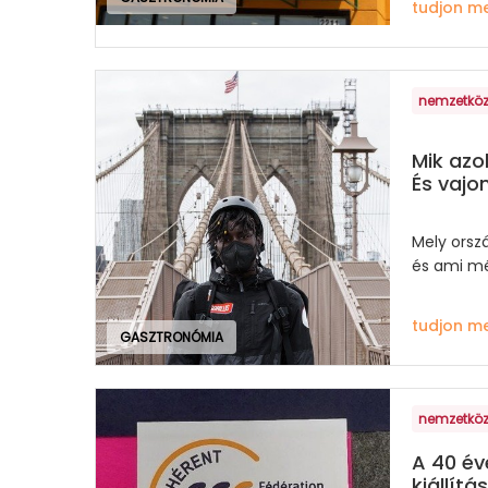
tudjon m
nemzetköz
Mik azo
És vajo
Mely orsz
és ami m
tudjon m
GASZTRONÓMIA
nemzetköz
A 40 év
kiállítá