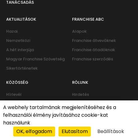
TANÁCSADÁS
AKTUALITÁSOK
FRANCHISE ABC
Hazai
Alapok
Nemzetközi
Franchise átvevőknek
A hét interjúja
Franchise átadóknak
Magyar Franchise Szövetség
Franchise szerződés
Sikertörténetek
KÖZÖSSÉG
RÓLUNK
Hírlevél
Hirdetés
Eseménynaptár
Kapcsolat
A webhely tartalmának megjelenítéséhez és a
Fórum
felhasználói élmény javításához cookie-kat
használunk
OK, elfogadom
Elutasítom
Beállítások
Süti-policy
|
Adatvédelmi irányelvek