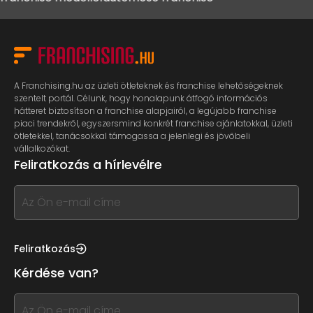
A Franchising.hu az üzleti ötleteknek és franchise lehetőségeknek
szentelt portál. Célunk, hogy honalapunk átfogó információs
hátteret biztosítson a franchise alapjairól, a legújabb franchise
piaci trendekről, egyszersmind konkrét franchise ajánlatokkal, üzleti
ötletekkel, tanácsokkal támogassa a jelenlegi és jövőbeli
vállalkozókat.
Feliratkozás a hírlevélre
If
you
see
this,
Feliratkozás
leave
Kérdése van?
this
form
If