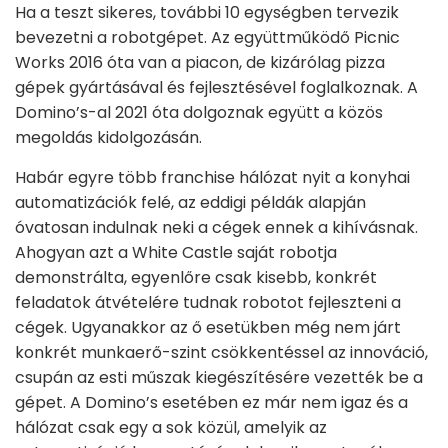
Ha a teszt sikeres, további 10 egységben tervezik
bevezetni a robotgépet. Az együttműködő Picnic
Works 2016 óta van a piacon, de kizárólag pizza
gépek gyártásával és fejlesztésével foglalkoznak. A
Domino’s-al 2021 óta dolgoznak együtt a közös
megoldás kidolgozásán.
Habár egyre több franchise hálózat nyit a konyhai
automatizációk felé, az eddigi példák alapján
óvatosan indulnak neki a cégek ennek a kihívásnak.
Ahogyan azt a White Castle saját robotja
demonstrálta, egyenlőre csak kisebb, konkrét
feladatok átvételére tudnak robotot fejleszteni a
cégek. Ugyanakkor az ő esetükben még nem járt
konkrét munkaerő-szint csökkentéssel az innováció,
csupán az esti műszak kiegészítésére vezették be a
gépet. A Domino’s esetében ez már nem igaz és a
hálózat csak egy a sok közül, amelyik az