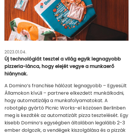
2023.01.04.
Új technológiát tesztel a világ egyik legnagyobb
pizzeria-lánca, hogy elejét vegye a munkaerő
hiánynak.
A Domino’s franchise hálózat legnagyobb – Egyesült
Államokon kívüli – partnere elkezdett munkálkodni,
hogy automatizálja a munkafolyamatokat. A
robotgép gyártó Picnic Works-el közösen Berlinben
meg is kezdték az automatizált pizza tesztelését. Egy
kisebb Domino’s egységben általában legalább 2-3
ember dolgozik, a vendégek kiszolgálása és a pizzák