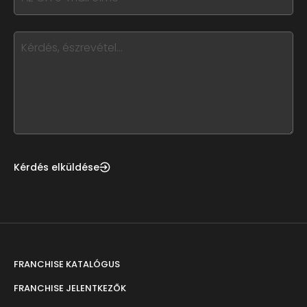
field
you
blank
see
this,
leave
this
form
field
blank
Kérdés elküldése
FRANCHISE KATALÓGUS
FRANCHISE JELENTKEZŐK