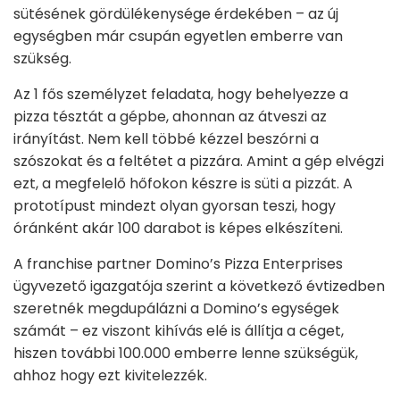
sütésének gördülékenysége érdekében – az új
egységben már csupán egyetlen emberre van
szükség.
Az 1 fős személyzet feladata, hogy behelyezze a
pizza tésztát a gépbe, ahonnan az átveszi az
irányítást. Nem kell többé kézzel beszórni a
szószokat és a feltétet a pizzára. Amint a gép elvégzi
ezt, a megfelelő hőfokon készre is süti a pizzát. A
prototípust mindezt olyan gyorsan teszi, hogy
óránként akár 100 darabot is képes elkészíteni.
A franchise partner Domino’s Pizza Enterprises
ügyvezető igazgatója szerint a következő évtizedben
szeretnék megdupálázni a Domino’s egységek
számát – ez viszont kihívás elé is állítja a céget,
hiszen további 100.000 emberre lenne szükségük,
ahhoz hogy ezt kivitelezzék.