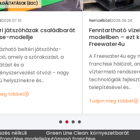
GAS
Nemzetközi
|
2026.06.24.
Nemz
rát
Fenntartható vízellátás franchise
Eg
modellben – ezt kínálja a
me
Freewater4u
fra
A Freewater4u egy nemzetközi
A P
franchise hálózat, amely légköri
növ
víztermelő rendszerek és víztisztítási
ame
y
technológiák fejlesztésével,
sal
telepítésével és...
Tud
Tudjon meg többet
lküli
Green Line Clean: környezetbarát
MADO f
ise modellel
autómosó franchise
kávézó