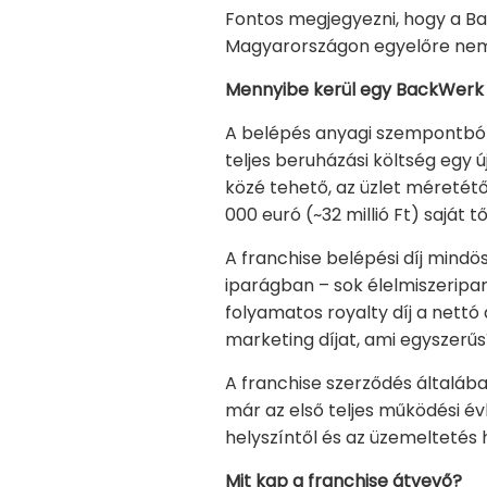
Fontos megjegyezni, hogy a Ba
Magyarországon egyelőre nem
Mennyibe kerül egy BackWerk 
A belépés anyagi szempontból 
teljes beruházási költség egy
közé tehető, az üzlet méretét
000 euró (~32 millió Ft) saját
A franchise belépési díj mindös
iparágban – sok élelmiszeripa
folyamatos royalty díj a nettó
marketing díjat, ami egyszerűsí
A franchise szerződés általába
már az első teljes működési 
helyszíntől és az üzemeltetés
Mit kap a franchise átvevő?