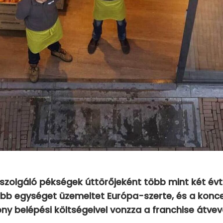
zolgáló pékségek úttörőjeként több mint két évti
öbb egységet üzemeltet Európa-szerte, és a konc
ny belépési költségeivel vonzza a franchise átvev