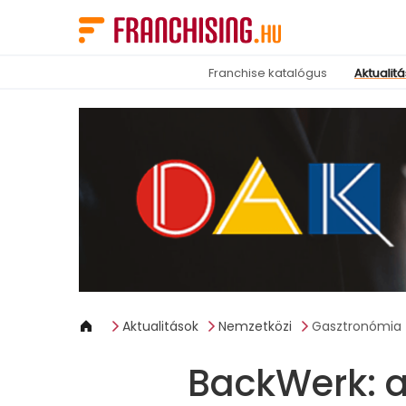
Süti preferenciák
Franchise katalógus
Aktualit
Aktualitások
Nemzetközi
Gasztronómia
BackWerk: a