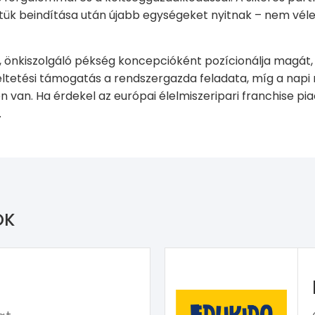
letük beindítása után újabb egységeket nyitnak – nem vél
, önkiszolgáló pékség koncepcióként pozícionálja magát, 
meltetési támogatás a rendszergazda feladata, míg a nap
 van. Ha érdekel az európai élelmiszeripari franchise pi
.
OK