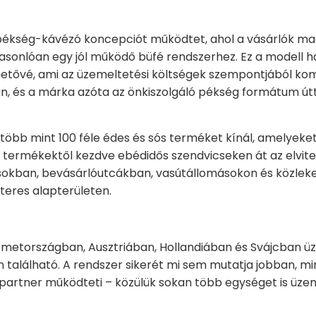
pékség-kávézó koncepciót működtet, ahol a vásárlók mag
hasonlóan egy jól működő büfé rendszerhez. Ez a modell h
hetővé, ami az üzemeltetési költségek szempontjából komo
, és a márka azóta az önkiszolgáló pékség formátum út
öbb mint 100 féle édes és sós terméket kínál, amelyeket 
 termékektől kezdve ebédidős szendvicseken át az elvitel
sokban, bevásárlóutcákban, vasútállomásokon és közle
teres alapterületen.
Németországban, Ausztriában, Hollandiában és Svájcban ü
található. A rendszer sikerét mi sem mutatja jobban, mi
 partner működteti – közülük sokan több egységet is üz