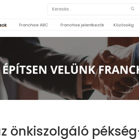
ások
Franchise ABC
Franchise jelentkezők
Közösség
z önkiszolgáló pékség