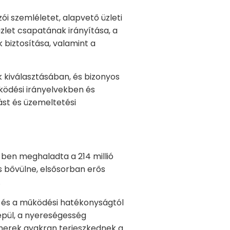
ói szemléletet, alapvető üzleti
üzlet csapatának irányítása, a
 biztosítása, valamint a
 kiválasztásában, és bizonyos
űködési irányelvekben és
st és üzemeltetési
-ben meghaladta a 214 millió
 is bővülne, elsősorban erős
.
ől és a működési hatékonyságtól
épül, a nyereségesség
tnerek gyakran terjeszkednek a