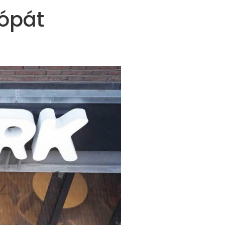
rópát