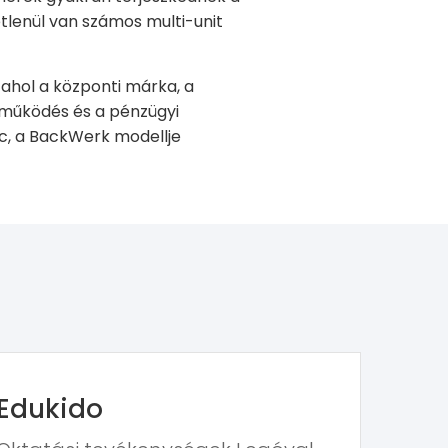
etlenül van számos multi-unit
ahol a központi márka, a
i működés és a pénzügyi
ac, a BackWerk modellje
Edukido