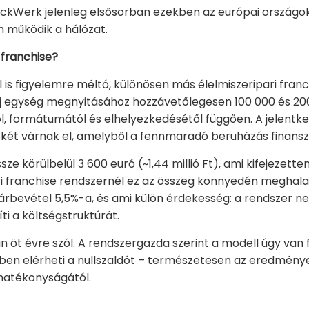
ckWerk jelenleg elsősorban ezekben az európai országok
 működik a hálózat.
franchise?
is figyelemre méltó, különösen más élelmiszeripari fran
 új egység megnyitásához hozzávetőlegesen 100 000 és 200
ől, formátumától és elhelyezkedésétől függően. A jelentk
 tőkét várnak el, amelyből a fennmaradó beruházás finansz
sze körülbelül 3 600 euró (~1,44 millió Ft), ami kifejezet
ri franchise rendszernél ez az összeg könnyedén meghalad
 árbevétel 5,5%-a, és ami külön érdekesség: a rendszer n
ti a költségstruktúrát.
n öt évre szól. A rendszergazda szerint a modell úgy van
évben elérheti a nullszaldót – természetesen az eredmé
 hatékonyságától.