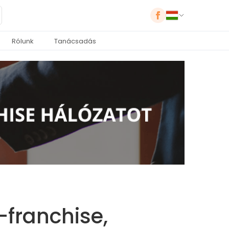
Rólunk
Tanácsadás
-franchise,