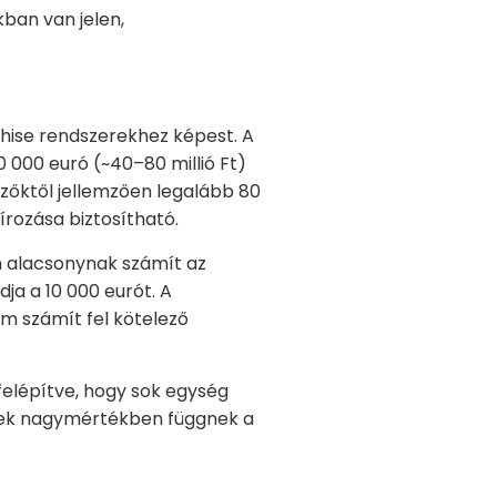
ban van jelen,
chise rendszerekhez képest. A
 000 euró (~40–80 millió Ft)
ezőktől jellemzően legalább 80
írozása biztosítható.
ten alacsonynak számít az
ja a 10 000 eurót. A
em számít fel kötelező
 felépítve, hogy sok egység
nyek nagymértékben függnek a