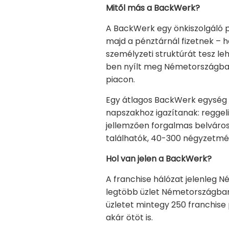
Mitől más a BackWerk?
A BackWerk egy önkiszolgáló 
majd a pénztárnál fizetnek – 
személyzeti struktúrát tesz le
ben nyílt meg Németországban
piacon.
Egy átlagos BackWerk egység t
napszakhoz igazítanak: reggeli
jellemzően forgalmas belváro
találhatók, 40-300 négyzetmé
Hol van jelen a BackWerk?
A franchise hálózat jelenleg 
legtöbb üzlet Németországban 
üzletet mintegy 250 franchise
akár ötöt is.