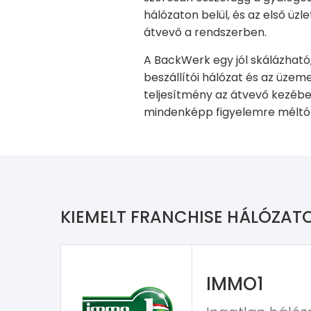
hálózaton belül, és az első üz
átvevő a rendszerben.
A BackWerk egy jól skálázható
beszállítói hálózat és az üze
teljesítmény az átvevő kezében
mindenképp figyelemre méltó
KIEMELT FRANCHISE HÁLÓZAT
IMMO1