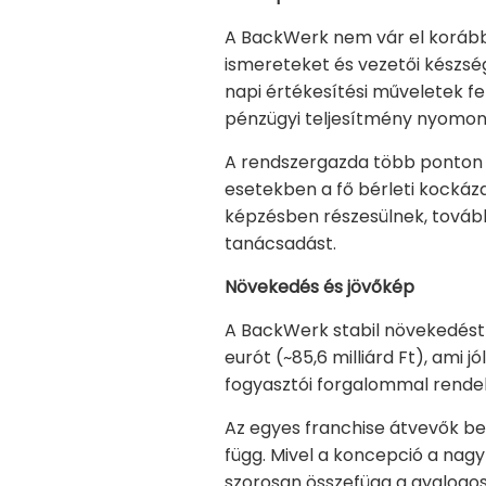
A BackWerk nem vár el korábbi 
ismereteket és vezetői készség
napi értékesítési műveletek fe
pénzügyi teljesítmény nyomon
A rendszergazda több ponton i
esetekben a fő bérleti kockáza
képzésben részesülnek, továb
tanácsadást.
Növekedés és jövőkép
A BackWerk stabil növekedést 
eurót (~85,6 milliárd Ft), ami j
fogyasztói forgalommal rendel
Az egyes franchise átvevők bev
függ. Mivel a koncepció a nagy
szorosan összefügg a gyalogos