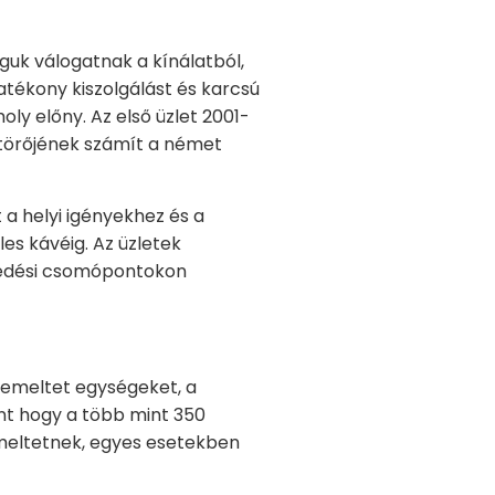
uk válogatnak a kínálatból,
atékony kiszolgálást és karcsú
ly előny. Az első üzlet 2001-
törőjének számít a német
a helyi igényekhez és a
es kávéig. Az üzletek
kedési csomópontokon
zemeltet egységeket, a
nt hogy a több mint 350
emeltetnek, egyes esetekben