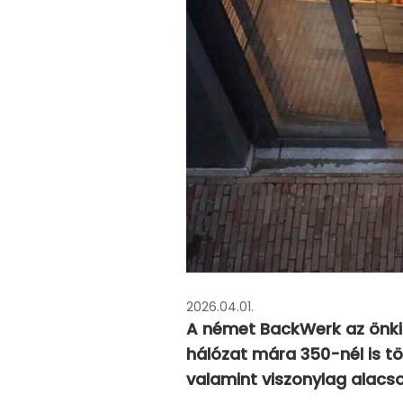
2026.04.01.
A német BackWerk az önkis
hálózat mára 350-nél is t
valamint viszonylag alacso