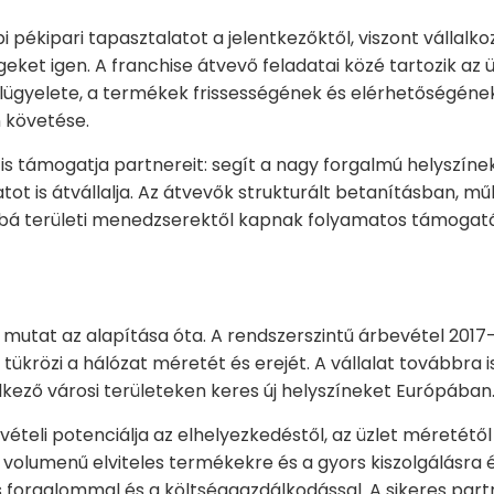
pékipari tapasztalatot a jelentkezőktől, viszont vállalkoz
eket igen. A franchise átvevő feladatai közé tartozik az 
lügyelete, a termékek frissességének és elérhetőségének
 követése.
s támogatja partnereit: segít a nagy forgalmú helyszínek
tot is átvállalja. Az átvevők strukturált betanításban, m
bá területi menedzserektől kapnak folyamatos támogatá
mutat az alapítása óta. A rendszerszintű árbevétel 2017
ól tükrözi a hálózat méretét és erejét. A vállalat továbbra
kező városi területeken keres új helyszíneket Európában
ételi potenciálja az elhelyezkedéstől, az üzlet méretét
 volumenű elviteles termékekre és a gyors kiszolgálásra 
 forgalommal és a költséggazdálkodással. A sikeres par