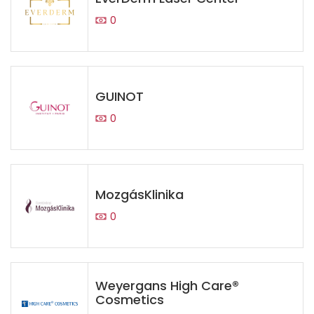
0
GUINOT
0
MozgásKlinika
0
Weyergans High Care®
Cosmetics