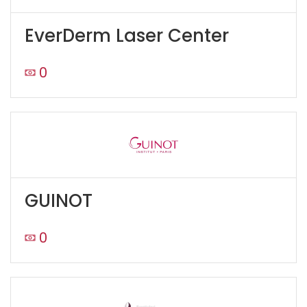
EverDerm Laser Center
0
GUINOT
0