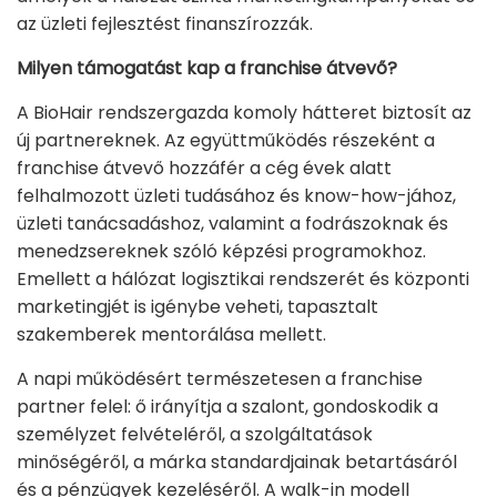
az üzleti fejlesztést finanszírozzák.
Milyen támogatást kap a franchise átvevő?
A BioHair rendszergazda komoly hátteret biztosít az
új partnereknek. Az együttműködés részeként a
franchise átvevő hozzáfér a cég évek alatt
felhalmozott üzleti tudásához és know-how-jához,
üzleti tanácsadáshoz, valamint a fodrászoknak és
menedzsereknek szóló képzési programokhoz.
Emellett a hálózat logisztikai rendszerét és központi
marketingjét is igénybe veheti, tapasztalt
szakemberek mentorálása mellett.
A napi működésért természetesen a franchise
partner felel: ő irányítja a szalont, gondoskodik a
személyzet felvételéről, a szolgáltatások
minőségéről, a márka standardjainak betartásáról
és a pénzügyek kezeléséről. A walk-in modell