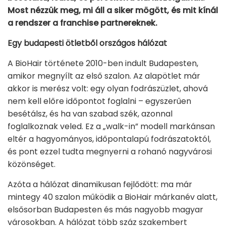
Most nézzük meg, mi áll a siker mögött, és mit kínál
a rendszer a franchise partnereknek.
Egy budapesti ötletből országos hálózat
A BioHair története 2010-ben indult Budapesten,
amikor megnyílt az első szalon. Az alapötlet már
akkor is merész volt: egy olyan fodrászüzlet, ahová
nem kell előre időpontot foglalni – egyszerűen
besétálsz, és ha van szabad szék, azonnal
foglalkoznak veled. Ez a „walk-in” modell markánsan
eltér a hagyományos, időpontalapú fodrászatoktól,
és pont ezzel tudta megnyerni a rohanó nagyvárosi
közönséget.
Azóta a hálózat dinamikusan fejlődött: ma már
mintegy 40 szalon működik a BioHair márkanév alatt,
elsősorban Budapesten és más nagyobb magyar
városokban. A hálózat több száz szakembert