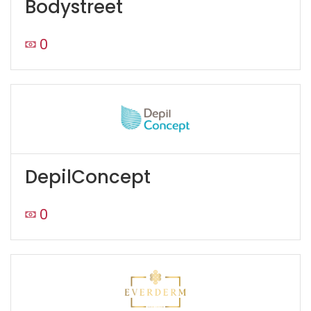
Bodystreet
0
DepilConcept
0