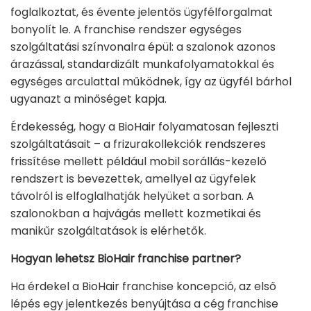
foglalkoztat, és évente jelentős ügyfélforgalmat
bonyolít le. A franchise rendszer egységes
szolgáltatási színvonalra épül: a szalonok azonos
árazással, standardizált munkafolyamatokkal és
egységes arculattal működnek, így az ügyfél bárhol
ugyanazt a minőséget kapja.
Érdekesség, hogy a BioHair folyamatosan fejleszti
szolgáltatásait – a frizurakollekciók rendszeres
frissítése mellett például mobil sorállás-kezelő
rendszert is bevezettek, amellyel az ügyfelek
távolról is elfoglalhatják helyüket a sorban. A
szalonokban a hajvágás mellett kozmetikai és
manikűr szolgáltatások is elérhetők.
Hogyan lehetsz BioHair franchise partner?
Ha érdekel a BioHair franchise koncepció, az első
lépés egy jelentkezés benyújtása a cég franchise