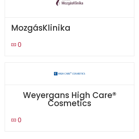
MozgásKlinika
0
Weyergans High Care®
Cosmetics
0