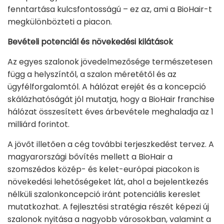
fenntartása kulcsfontosságú – ez az, ami a BioHair-t
megkülönbözteti a piacon.
Bevételi potenciál és növekedési kilátások
Az egyes szalonok jövedelmezősége természetesen
függ a helyszíntől, a szalon méretétől és az
ügyfélforgalomtól. A hálózat erejét és a koncepció
skálázhatóságát jól mutatja, hogy a BioHair franchise
hálózat összesített éves árbevétele meghaladja az 1
milliárd forintot.
A jövőt illetően a cég további terjeszkedést tervez. A
magyarországi bővítés mellett a BioHair a
szomszédos közép- és kelet-európai piacokon is
növekedési lehetőségeket lát, ahol a bejelentkezés
nélküli szalonkoncepció iránt potenciális kereslet
mutatkozhat. A fejlesztési stratégia részét képezi új
szalonok nyitása a nagyobb városokban, valamint a