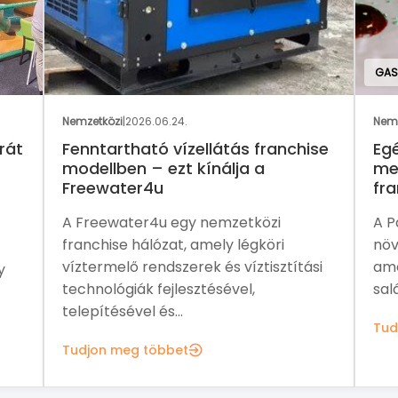
GAS
Nemzetközi
|
2026.06.24.
Nemz
rát
Fenntartható vízellátás franchise
Eg
modellben – ezt kínálja a
me
Freewater4u
fra
A Freewater4u egy nemzetközi
A P
franchise hálózat, amely légköri
növ
víztermelő rendszerek és víztisztítási
ame
y
technológiák fejlesztésével,
sal
telepítésével és...
Tud
Tudjon meg többet