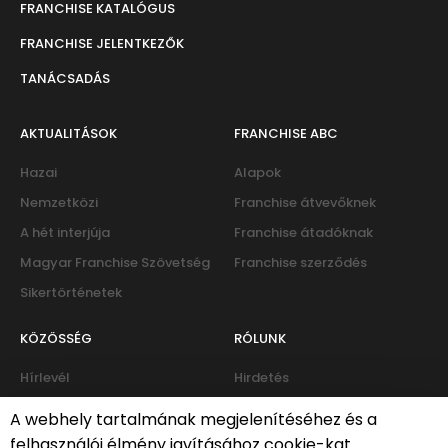
FRANCHISE KATALÓGUS
FRANCHISE JELENTKEZŐK
TANÁCSADÁS
AKTUALITÁSOK
FRANCHISE ABC
Hazai
Alapok
Nemzetközi
Franchise átvevőknek
A hét interjúja
Franchise átadóknak
Magyar Franchise Szövetség
Franchise szerződés
Sikertörténetek
KÖZÖSSÉG
RÓLUNK
Hírlevél
Hirdetés
Eseménynaptár
Kapcsolat
A webhely tartalmának megjelenítéséhez és a
Fórum
felhasználói élmény javításához cookie-kat