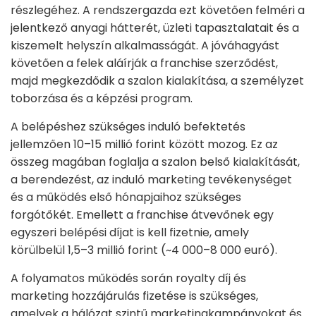
részlegéhez. A rendszergazda ezt követően felméri a
jelentkező anyagi hátterét, üzleti tapasztalatait és a
kiszemelt helyszín alkalmasságát. A jóváhagyást
követően a felek aláírják a franchise szerződést,
majd megkezdődik a szalon kialakítása, a személyzet
toborzása és a képzési program.
A belépéshez szükséges induló befektetés
jellemzően 10–15 millió forint között mozog. Ez az
összeg magában foglalja a szalon belső kialakítását,
a berendezést, az induló marketing tevékenységet
és a működés első hónapjaihoz szükséges
forgótőkét. Emellett a franchise átvevőnek egy
egyszeri belépési díjat is kell fizetnie, amely
körülbelül 1,5–3 millió forint (~4 000–8 000 euró).
A folyamatos működés során royalty díj és
marketing hozzájárulás fizetése is szükséges,
amelyek a hálózat szintű marketingkampányokat és