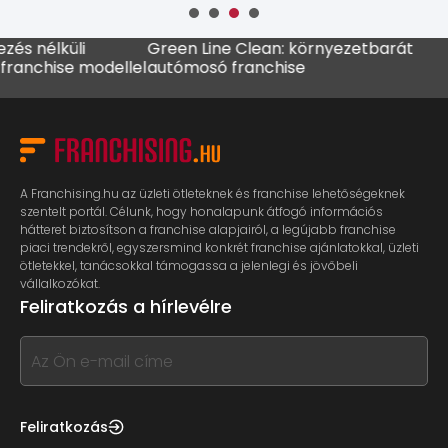
üli
Green Line Clean: környezetbarát
MADO fra
e modellel
autómosó franchise
kávézólá
A Franchising.hu az üzleti ötleteknek és franchise lehetőségeknek
szentelt portál. Célunk, hogy honalapunk átfogó információs
hátteret biztosítson a franchise alapjairól, a legújabb franchise
piaci trendekről, egyszersmind konkrét franchise ajánlatokkal, üzleti
ötletekkel, tanácsokkal támogassa a jelenlegi és jövőbeli
vállalkozókat.
Feliratkozás a hírlevélre
If
you
see
this,
Feliratkozás
leave