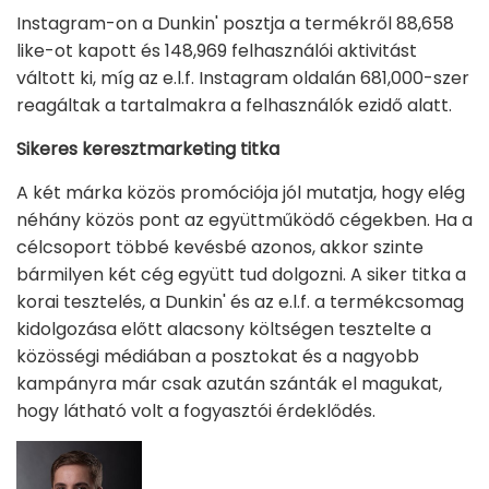
Instagram-on a Dunkin' posztja a termékről 88,658
like-ot kapott és 148,969 felhasználói aktivitást
váltott ki, míg az e.l.f. Instagram oldalán 681,000-szer
reagáltak a tartalmakra a felhasználók ezidő alatt.
Sikeres keresztmarketing titka
A két márka közös promóciója jól mutatja, hogy elég
néhány közös pont az együttműködő cégekben. Ha a
célcsoport többé kevésbé azonos, akkor szinte
bármilyen két cég együtt tud dolgozni. A siker titka a
korai tesztelés, a Dunkin' és az e.l.f. a termékcsomag
kidolgozása előtt alacsony költségen tesztelte a
közösségi médiában a posztokat és a nagyobb
kampányra már csak azután szánták el magukat,
hogy látható volt a fogyasztói érdeklődés.