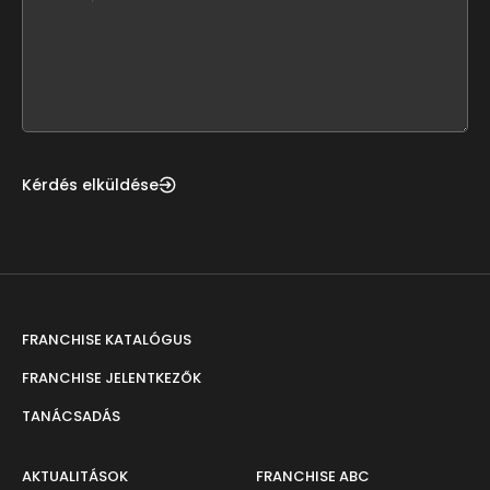
leave
this
form
field
blank
Kérdés elküldése
FRANCHISE KATALÓGUS
FRANCHISE JELENTKEZŐK
TANÁCSADÁS
AKTUALITÁSOK
FRANCHISE ABC