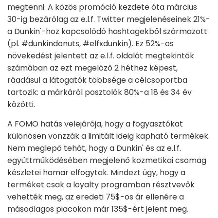
megtenni. A közös promóció kezdete óta március
30-ig bezárólag az e.l.f. Twitter megjelenéseinek 21%-
a Dunkin'-hoz kapcsolódó hashtagekből származott
(pl. #dunkindonuts, #elfxdunkin). Ez 52%-os
növekedést jelentett az e.l.f. oldalát megtekintők
számában az ezt megelőző 2 héthez képest,
ráadásul a látogatók többsége a célcsoportba
tartozik: a márkáról posztolók 80%-a 18 és 34 év
közötti.
A FOMO hatás velejárója, hogy a fogyasztókat
különösen vonzzák a limitált ideig kapható termékek.
Nem meglepő tehát, hogy a Dunkin' és az e.l.f.
együttműködésében megjelenő kozmetikai csomag
készletei hamar elfogytak. Mindezt úgy, hogy a
terméket csak a loyalty programban résztvevők
vehették meg, az eredeti 75$-os ár ellenére a
másodlagos piacokon már 135$-ért jelent meg.