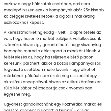
eszköz a nagy hálózatok esetében, ami nem
meglepő hiszen ezek a kampányok akár 25x kisebb
költséggel kivitelezhetőek a digitális marketing
eszközökhöz képest.
A keresztmarketing eddig - vélt - alapfeltétele az
volt, hogy hasonló márkát találjunk vállalkozásunk
számára, hiszen így garantálható, hogy viszonylag
homogén marad a célcsoportja mindkét félnek. A
feltételezés az, hogy ha teljesen eltérő piacon
keresünk partnert, akkor a közös kampánnyal sok
fogyasztó esetében mellé lövünk - egy alkohol
márkának például nem érné meg összeállni egy
oktatási koncepcióval, hiszen az etikai kérdéseken
túl a két tábor célcsoportja csak nyomokban
egyezne meg.
Ugyanezt gondolhatnánk egy kozmetika márka és
gasztro koncepció között, a Dunkin' - a világ