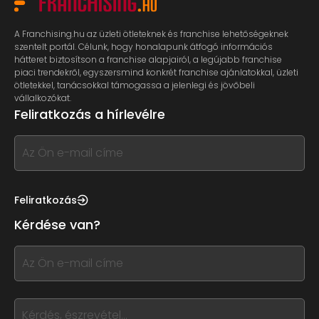
A Franchising.hu az üzleti ötleteknek és franchise lehetőségeknek
szentelt portál. Célunk, hogy honalapunk átfogó információs
hátteret biztosítson a franchise alapjairól, a legújabb franchise
piaci trendekről, egyszersmind konkrét franchise ajánlatokkal, üzleti
ötletekkel, tanácsokkal támogassa a jelenlegi és jövőbeli
vállalkozókat.
Feliratkozás a hírlevélre
If
you
see
this,
Feliratkozás
leave
Kérdése van?
this
form
If
field
you
blank
see
this,