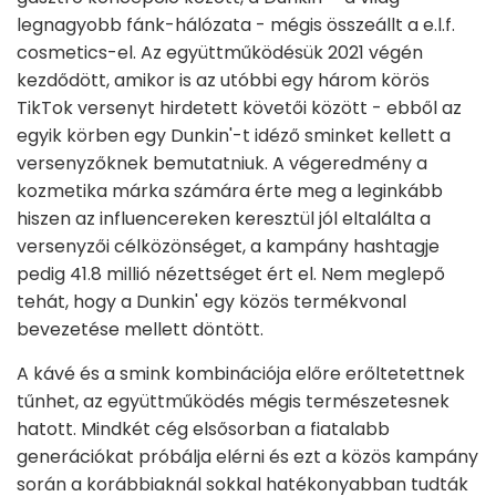
legnagyobb fánk-hálózata - mégis összeállt a e.l.f.
cosmetics-el. Az együttműködésük 2021 végén
kezdődött, amikor is az utóbbi egy három körös
TikTok versenyt hirdetett követői között - ebből az
egyik körben egy Dunkin'-t idéző sminket kellett a
versenyzőknek bemutatniuk. A végeredmény a
kozmetika márka számára érte meg a leginkább
hiszen az influencereken keresztül jól eltalálta a
versenyzői célközönséget, a kampány hashtagje
pedig 41.8 millió nézettséget ért el. Nem meglepő
tehát, hogy a Dunkin' egy közös termékvonal
bevezetése mellett döntött.
A kávé és a smink kombinációja előre erőltetettnek
tűnhet, az együttműködés mégis természetesnek
hatott. Mindkét cég elsősorban a fiatalabb
generációkat próbálja elérni és ezt a közös kampány
során a korábbiaknál sokkal hatékonyabban tudták