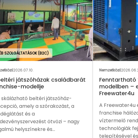
GAS
Nemzetközi
|
2026.06.24.
Nemz
rát
Fenntartható vízellátás franchise
Eg
modellben – ezt kínálja a
me
Freewater4u
fra
A Freewater4u egy nemzetközi
A P
franchise hálózat, amely légköri
növ
víztermelő rendszerek és víztisztítási
ame
y
technológiák fejlesztésével,
sal
telepítésével és...