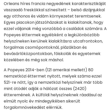
Orleans híres francia negyedének karakterisztikáját
visszaadó freskókkal színesített – belső dizájnjukkal
egy otthonos és vidám környezetet teremtsenek.
Egyes piacokon játszóházakat is kialakítanak, hogy
ezzel váljanak még vonzóbbá a családok számára. A
Popeyes éttermek egyébként a legkülönbözőbb
helyszíneken kerülnek kialakításra: utcafrontokon,
forgalmas csomópontoknál, plázákban és
bevásárlóközpontokban, főiskolák és egyetemek
közelében és még sok máshol.
A Popeyes 2014-ben (121 amerikai mellett) 80
nemzetközi éttermet nyitott, melyek száma ezzel
521-re nőtt, így a nemzetközi helyszínek már több
mint ötödét adják a hálózat összes (2420)
étteremének. A külföldi helyszíneknek ráadásul az
elmúlt nyolc év mindegyikében sikerült
forgalomnövekedést elérniük.