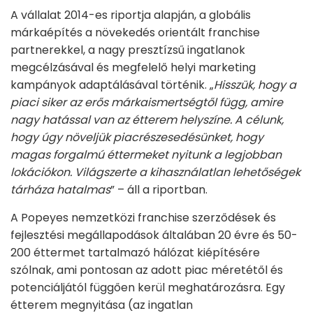
A vállalat 2014-es riportja alapján, a globális
márkaépítés a növekedés orientált franchise
partnerekkel, a nagy presztízsű ingatlanok
megcélzásával és megfelelő helyi marketing
kampányok adaptálásával történik. „
Hisszük, hogy a
piaci siker az erős márkaismertségtől függ, amire
nagy hatással van az étterem helyszíne. A célunk,
hogy úgy növeljük piacrészesedésünket, hogy
magas forgalmú éttermeket nyitunk a legjobban
lokációkon. Világszerte a kihasználatlan lehetőségek
tárháza hatalmas
” – áll a riportban.
A Popeyes nemzetközi franchise szerződések és
fejlesztési megállapodások általában 20 évre és 50-
200 éttermet tartalmazó hálózat kiépítésére
szólnak, ami pontosan az adott piac méretétől és
potenciáljától függően kerül meghatározásra. Egy
étterem megnyitása (az ingatlan