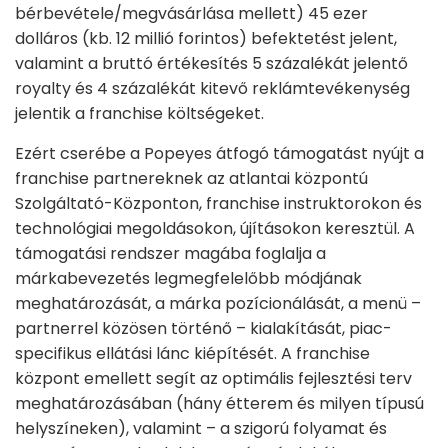
bérbevétele/megvásárlása mellett) 45 ezer
dolláros (kb. 12 millió forintos) befektetést jelent,
valamint a bruttó értékesítés 5 százalékát jelentő
royalty és 4 százalékát kitevő reklámtevékenység
jelentik a franchise költségeket.
Ezért cserébe a Popeyes átfogó támogatást nyújt a
franchise partnereknek az atlantai központú
Szolgáltató-Központon, franchise instruktorokon és
technológiai megoldásokon, újításokon keresztül. A
támogatási rendszer magába foglalja a
márkabevezetés legmegfelelőbb módjának
meghatározását, a márka pozícionálását, a menü –
partnerrel közösen történő – kialakítását, piac-
specifikus ellátási lánc kiépítését. A franchise
központ emellett segít az optimális fejlesztési terv
meghatározásában (hány étterem és milyen típusú
helyszíneken), valamint – a szigorú folyamat és