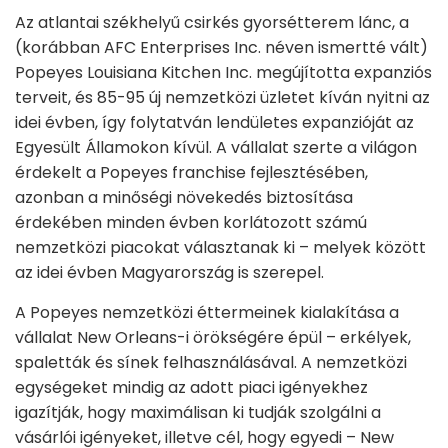
Az atlantai székhelyű csirkés gyorsétterem lánc, a
(korábban AFC Enterprises Inc. néven ismertté vált)
Popeyes Louisiana Kitchen Inc. megújította expanziós
terveit, és 85-95 új nemzetközi üzletet kíván nyitni az
idei évben, így folytatván lendületes expanzióját az
Egyesült Államokon kívül. A vállalat szerte a világon
érdekelt a Popeyes franchise fejlesztésében,
azonban a minőségi növekedés biztosítása
érdekében minden évben korlátozott számú
nemzetközi piacokat választanak ki – melyek között
az idei évben Magyarország is szerepel.
A Popeyes nemzetközi éttermeinek kialakítása a
vállalat New Orleans-i örökségére épül – erkélyek,
spaletták és sínek felhasználásával. A nemzetközi
egységeket mindig az adott piaci igényekhez
igazítják, hogy maximálisan ki tudják szolgálni a
vásárlói igényeket, illetve cél, hogy egyedi – New