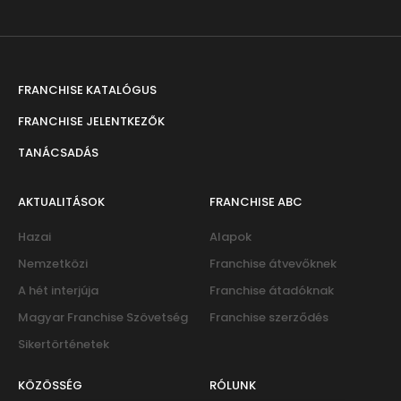
FRANCHISE KATALÓGUS
FRANCHISE JELENTKEZŐK
TANÁCSADÁS
AKTUALITÁSOK
FRANCHISE ABC
Hazai
Alapok
Nemzetközi
Franchise átvevőknek
A hét interjúja
Franchise átadóknak
Magyar Franchise Szövetség
Franchise szerződés
Sikertörténetek
KÖZÖSSÉG
RÓLUNK