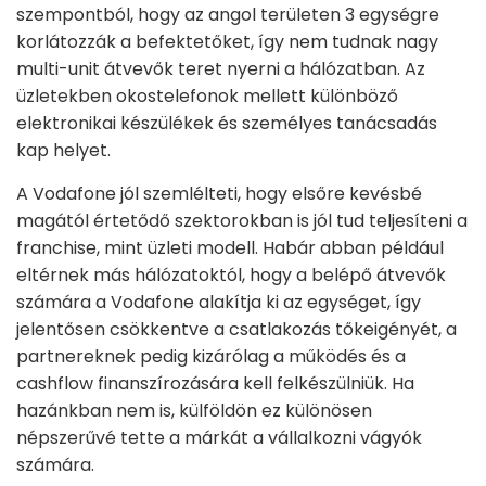
szempontból, hogy az angol területen 3 egységre
korlátozzák a befektetőket, így nem tudnak nagy
multi-unit átvevők teret nyerni a hálózatban. Az
üzletekben okostelefonok mellett különböző
elektronikai készülékek és személyes tanácsadás
kap helyet.
A Vodafone jól szemlélteti, hogy elsőre kevésbé
magától értetődő szektorokban is jól tud teljesíteni a
franchise, mint üzleti modell. Habár abban például
eltérnek más hálózatoktól, hogy a belépő átvevők
számára a Vodafone alakítja ki az egységet, így
jelentősen csökkentve a csatlakozás tőkeigényét, a
partnereknek pedig kizárólag a működés és a
cashflow finanszírozására kell felkészülniük. Ha
hazánkban nem is, külföldön ez különösen
népszerűvé tette a márkát a vállalkozni vágyók
számára.