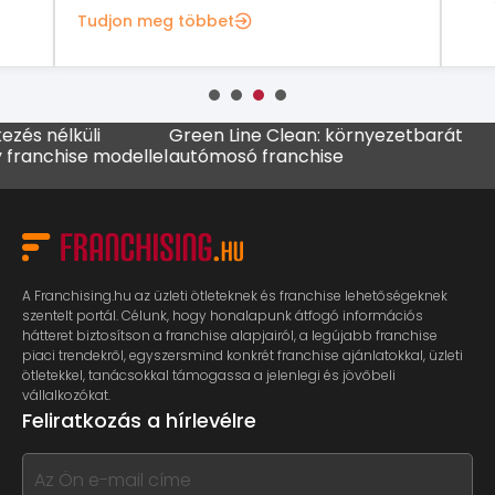
Tudjon meg többet
 nélküli
Green Line Clean: környezetbarát
MADO
nchise modellel
autómosó franchise
káv
A Franchising.hu az üzleti ötleteknek és franchise lehetőségeknek
szentelt portál. Célunk, hogy honalapunk átfogó információs
hátteret biztosítson a franchise alapjairól, a legújabb franchise
piaci trendekről, egyszersmind konkrét franchise ajánlatokkal, üzleti
ötletekkel, tanácsokkal támogassa a jelenlegi és jövőbeli
vállalkozókat.
Feliratkozás a hírlevélre
If
you