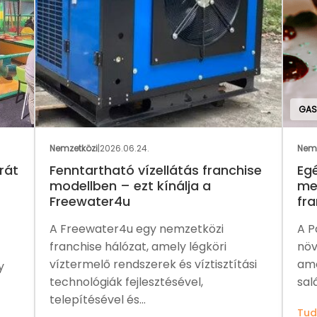
GAS
Nemzetközi
|
2026.06.24.
Nemz
rát
Fenntartható vízellátás franchise
Eg
modellben – ezt kínálja a
me
Freewater4u
fra
A Freewater4u egy nemzetközi
A P
franchise hálózat, amely légköri
növ
víztermelő rendszerek és víztisztítási
ame
y
technológiák fejlesztésével,
sal
telepítésével és...
Tud