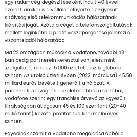
egy radar-cég kiegészítéseként indult 40 évvel
ezelőtt, amikor is a vállalat elnyerte az Egyesült
Királyság első telekommunikációs hálózatának
kiépítési jogát. Azóta a céget a telefonszolgáltatások
mellett leginkább a profit visszapörgetése jellemzi a
viszonteladói hálózatába.
Ma 22 országban működik a Vodafone, további 48-
ban pedig partnerein keresztül van jelen, mint
szolgáltató, mindez 15.000 üzletet tesz ki globális
szinten. Az utolsó üzleti évben (2022. márciusa) 45.58
milliárd eurós bevételt generált a hálózat. A
partnerek is levágták a szeletet ebből a tortából, a
Vodafone szerint egy franchise átvevő az Egyesült
Királyságban átlagosan 45 és 100 ezer font (20-40
millió forint) közötti profitot tud kitermelni éves
szinten.
Egyedinek számít a Vodafone megoldása abból a