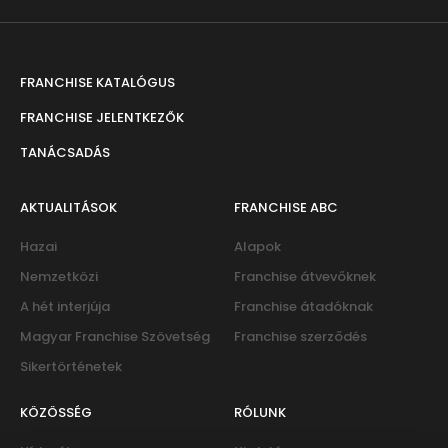
FRANCHISE KATALÓGUS
FRANCHISE JELENTKEZŐK
TANÁCSADÁS
AKTUALITÁSOK
FRANCHISE ABC
Hazai
Alapok
Nemzetközi
Franchise átvevőknek
A hét interjúja
Franchise átadóknak
Magyar Franchise Szövetség
Franchise szerződés
Sikertörténetek
KÖZÖSSÉG
RÓLUNK