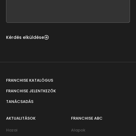
form
field
blank
Kérdés elküldése
FRANCHISE KATALÓGUS
FRANCHISE JELENTKEZŐK
TANÁCSADÁS
AKTUALITÁSOK
FRANCHISE ABC
Hazai
Alapok