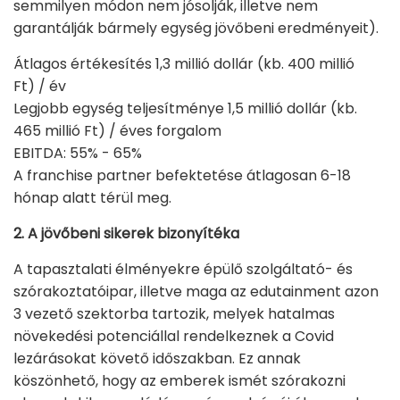
semmilyen módon nem jósolják, illetve nem
garantálják bármely egység jövőbeni eredményeit).
Átlagos értékesítés 1,3 millió dollár (kb. 400 millió
Ft) / év
Legjobb egység teljesítménye 1,5 millió dollár (kb.
465 millió Ft) / éves forgalom
EBITDA: 55% - 65%
A franchise partner befektetése átlagosan 6-18
hónap alatt térül meg.
2. A jövőbeni sikerek bizonyítéka
A tapasztalati élményekre épülő szolgáltató- és
szórakoztatóipar, illetve maga az edutainment azon
3 vezető szektorba tartozik, melyek hatalmas
növekedési potenciállal rendelkeznek a Covid
lezárásokat követő időszakban. Ez annak
köszönhető, hogy az emberek ismét szórakozni