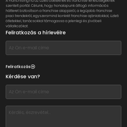
A Franchising.hu az üzleti ötleteknek és franchise lehetőségeknek
szentelt portál. Célunk, hogy honalapunk átfogó információs
hátteret biztosítson a franchise alapjairól, a legújabb franchise
piaci trendekről, egyszersmind konkrét franchise ajánlatokkal, üzleti
ötletekkel, tanácsokkal támogassa a jelenlegi és jövőbeli
vállalkozókat.
Feliratkozás a hírlevélre
If
you
see
this,
Feliratkozás
leave
Kérdése van?
this
form
If
field
you
blank
see
this,
leave
this