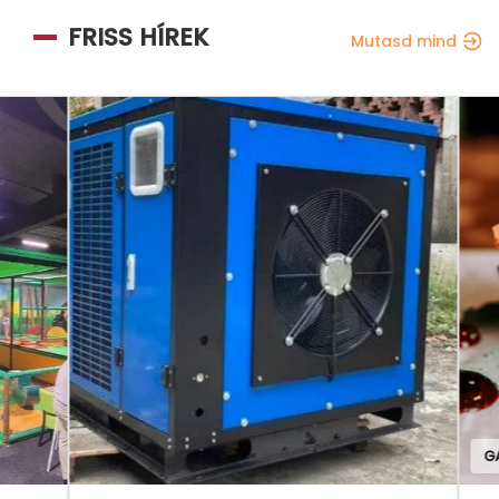
FRISS HÍREK
Mutasd mind
GAS