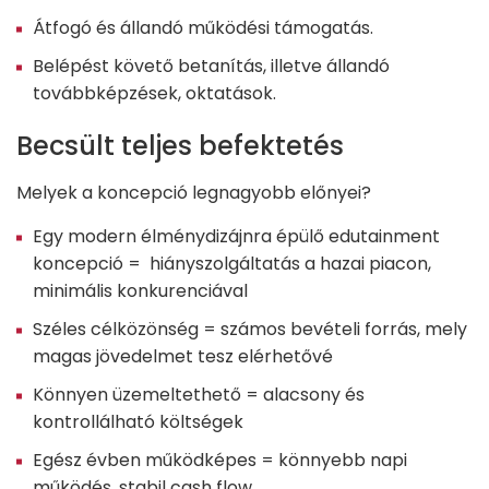
Átfogó és állandó működési támogatás.
Belépést követő betanítás, illetve állandó
továbbképzések, oktatások.
Becsült teljes befektetés
Melyek a koncepció legnagyobb előnyei?
Egy modern élménydizájnra épülő edutainment
koncepció = hiányszolgáltatás a hazai piacon,
minimális konkurenciával
Széles célközönség = számos bevételi forrás, mely
magas jövedelmet tesz elérhetővé
Könnyen üzemeltethető = alacsony és
kontrollálható költségek
Egész évben működképes = könnyebb napi
működés, stabil cash flow