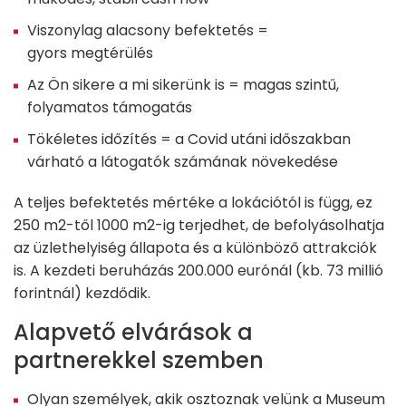
Viszonylag alacsony befektetés =
gyors megtérülés
Az Ön sikere a mi sikerünk is = magas szintű,
folyamatos támogatás
Tökéletes időzítés = a Covid utáni időszakban
várható a látogatók számának növekedése
A teljes befektetés mértéke a lokációtól is függ, ez
250 m2-től 1000 m2-ig terjedhet, de befolyásolhatja
az üzlethelyiség állapota és a különböző attrakciók
is. A kezdeti beruházás 200.000 eurónál (kb. 73 millió
forintnál) kezdődik.
Alapvető elvárások a
partnerekkel szemben
Olyan személyek, akik osztoznak velünk a Museum