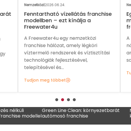
Nemzetközi
|
2026.06.24.
Nemz
rát
Fenntartható vízellátás franchise
Eg
modellben – ezt kínálja a
me
Freewater4u
fra
A Freewater4u egy nemzetközi
A P
franchise hálózat, amely légköri
növ
víztermelő rendszerek és víztisztítási
ame
y
technológiák fejlesztésével,
sal
telepítésével és...
Tud
Tudjon meg többet
üli
Green Line Clean: környezetbarát
MADO fra
se modellel
autómosó franchise
kávézólá