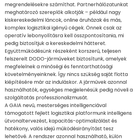
megrendelésekre számíthat. Partnerhálózatunkat
meghatározó szereplők alkotják – például nagy
kiskereskedelmi láncok, online áruházak és más,
komplex logisztikai igényű cégek. Önnek csak az
operatív lebonyolításra kell összpontosítania, mi
pedig biztosítjuk a kereskedelmi hátteret.
Együttműködésünk részeként korszerű, teljesen
felszerelt DODO-járműveket biztosítunk, amelyek
megfelelnek a minőségi és fenntarthatósági
követelményeinknek. Így nincs szükség saját flotta
kiépítésére már az induláskor. A járművek azonnal
használhatók, egységes megjelenésük pedig növeli a
szolgáltatás professzionalizmusát.
A GAIA nevű, mesterséges intelligenciával
támogatott fejlett logisztikai platformunk intelligens
útvonaltervezést, kapacitás-optimalizálást és
hatékony, valós idejű működésirányítást tesz
lehetővé. A rendszer azonnal használható, külön