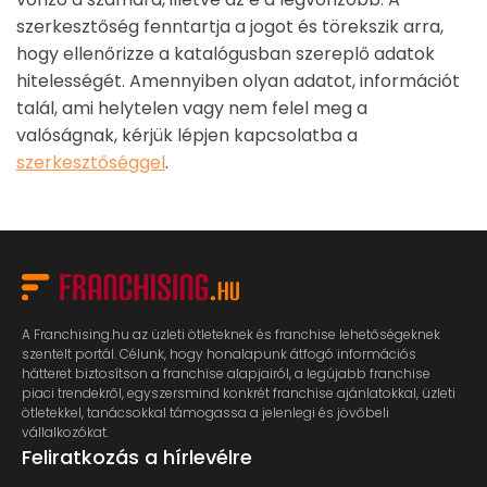
szerkesztőség fenntartja a jogot és törekszik arra,
hogy ellenőrizze a katalógusban szereplő adatok
hitelességét. Amennyiben olyan adatot, információt
talál, ami helytelen vagy nem felel meg a
valóságnak, kérjük lépjen kapcsolatba a
szerkesztőséggel
.
A Franchising.hu az üzleti ötleteknek és franchise lehetőségeknek
szentelt portál. Célunk, hogy honalapunk átfogó információs
hátteret biztosítson a franchise alapjairól, a legújabb franchise
piaci trendekről, egyszersmind konkrét franchise ajánlatokkal, üzleti
ötletekkel, tanácsokkal támogassa a jelenlegi és jövőbeli
vállalkozókat.
Feliratkozás a hírlevélre