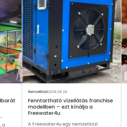
GAS
Nemzetközi
|
2026.06.24.
Nemz
rát
Fenntartható vízellátás franchise
Eg
modellben – ezt kínálja a
me
Freewater4u
fra
A Freewater4u egy nemzetközi
A P