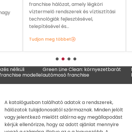
franchise hálózat, amely légköri
növ
víztermelő rendszerek és víztisztítási
ame
y
technológiák fejlesztésével,
sal
telepítésével és...
Tud
Tudjon meg többet
lküli
Green Line Clean: környezetbarát
MADO f
ise modellel
autómosó franchise
kávézó
A katalógusban található adatok a rendszerek,
hálózatok tulajdonosaitól származnak. Minden jelölt
vagy jelentkező mielőtt aláírna egy megállapodást
kérjük ellenőrizze, hogy az adott ajánlat mennyire
vonzó a számára, illetve az e a legvonzóbb. A