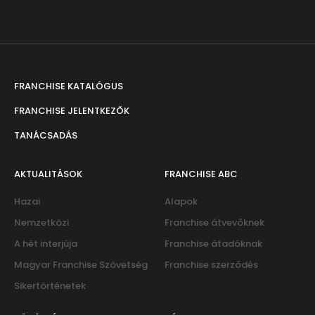
FRANCHISE KATALÓGUS
FRANCHISE JELENTKEZŐK
TANÁCSADÁS
AKTUALITÁSOK
FRANCHISE ABC
Hazai
Alapok
Nemzetközi
Franchise átvevőknek
A hét interjúja
Franchise átadóknak
Magyar Franchise Szövetség
Franchise szerződés
Sikertörténetek