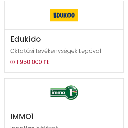
you
see
this,
leave
this
Edukido
form
field
Oktatási tevékenységek Legóval
blank
1 950 000 Ft
IMMO1