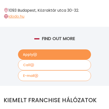
1093 Budapest, Közraktár utca 30-32.
idodo.hu
FIND OUT MORE
Apply
Call
E-mail
Amennyiben további információt szeretne kapni a
franchise ajánlatról, kérjük, töltse ki az alábbi űrlapot.
KIEMELT FRANCHISE HÁLÓZATOK
If