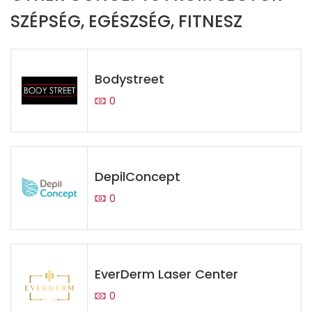
SZÉPSÉG, EGÉSZSÉG, FITNESZ
Bodystreet
0
DepilConcept
0
EverDerm Laser Center
0