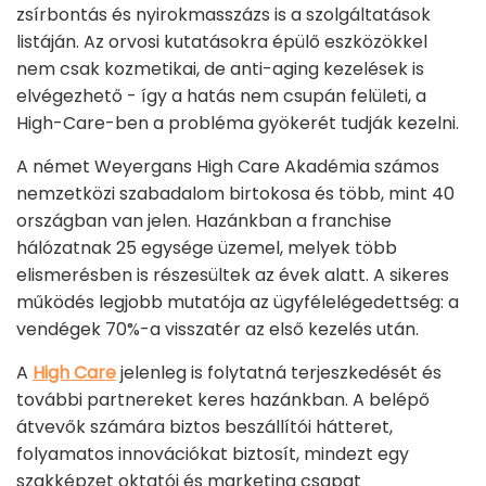
zsírbontás és nyirokmasszázs is a szolgáltatások
listáján. Az orvosi kutatásokra épülő eszközökkel
nem csak kozmetikai, de anti-aging kezelések is
elvégezhető - így a hatás nem csupán felületi, a
High-Care-ben a probléma gyökerét tudják kezelni.
A német Weyergans High Care Akadémia számos
nemzetközi szabadalom birtokosa és több, mint 40
országban van jelen. Hazánkban a franchise
hálózatnak 25 egysége üzemel, melyek több
elismerésben is részesültek az évek alatt. A sikeres
működés legjobb mutatója az ügyfélelégedettség: a
vendégek 70%-a visszatér az első kezelés után.
A
High Care
jelenleg is folytatná terjeszkedését és
további partnereket keres hazánkban. A belépő
átvevők számára biztos beszállítói hátteret,
folyamatos innovációkat biztosít, mindezt egy
szakképzet oktatói és marketing csapat