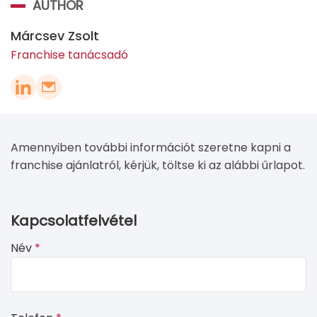
AUTHOR
Márcsev Zsolt
Franchise tanácsadó
Amennyiben további információt szeretne kapni a
franchise ajánlatról, kérjük, töltse ki az alábbi űrlapot.
If
Kapcsolatfelvétel
you
Név
*
see
this,
leave
this