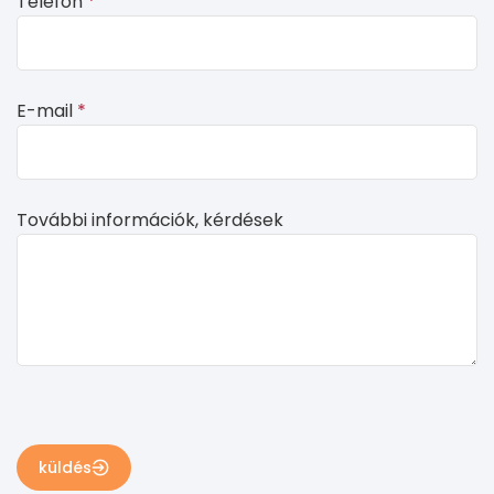
Telefon
*
form
field
blank
E-mail
*
További információk, kérdések
küldés