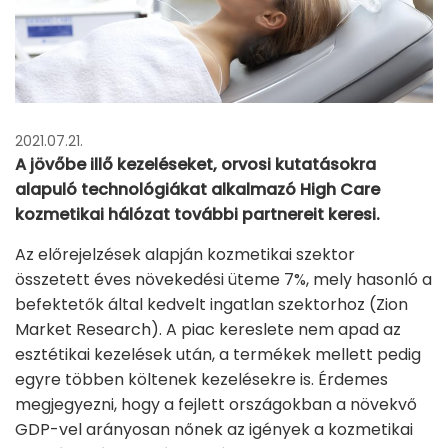
2021.07.21.
A jövőbe illő kezeléseket, orvosi kutatásokra
alapuló technológiákat alkalmazó High Care
kozmetikai hálózat további partnereit keresi.
Az előrejelzések alapján kozmetikai szektor
összetett éves növekedési üteme 7%, mely hasonló a
befektetők által kedvelt ingatlan szektorhoz (Zion
Market Research). A piac kereslete nem apad az
esztétikai kezelések után, a termékek mellett pedig
egyre többen költenek kezelésekre is. Érdemes
megjegyezni, hogy a fejlett országokban a növekvő
GDP-vel arányosan nőnek az igények a kozmetikai