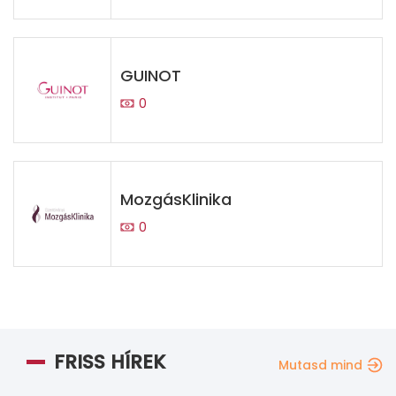
GUINOT
0
MozgásKlinika
0
FRISS HÍREK
Mutasd mind