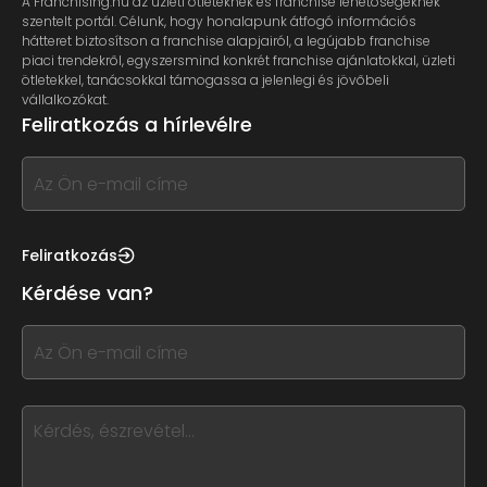
A Franchising.hu az üzleti ötleteknek és franchise lehetőségeknek
szentelt portál. Célunk, hogy honalapunk átfogó információs
hátteret biztosítson a franchise alapjairól, a legújabb franchise
piaci trendekről, egyszersmind konkrét franchise ajánlatokkal, üzleti
ötletekkel, tanácsokkal támogassa a jelenlegi és jövőbeli
vállalkozókat.
Feliratkozás a hírlevélre
If
you
see
this,
Feliratkozás
leave
Kérdése van?
this
form
If
field
you
blank
see
this,
leave
this