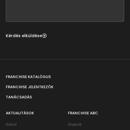
form
field
blank
Kérdés elküldése
FRANCHISE KATALÓGUS
FRANCHISE JELENTKEZŐK
TANÁCSADÁS
AKTUALITÁSOK
FRANCHISE ABC
Hazai
Alapok