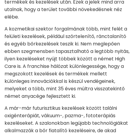
termékek és kezelések után. Ezek a jelek mind arra
utalnak, hogy a terület további növekedésnek néz
elébe.
A kozmetikai szektor forgalmának több, mint felét a
felületi kezelések, például szőrtelenítő, ránctalanító
és egyéb bőrkezelések teszik ki. Nem meglepően
ebben szegmensben tapasztalható a legtöbb nyitás,
ilyen kezeléseket nyújt többek között a német High
Care is. A franchise hálózat különlegessége, hogy a
megszokott kezelések és termékek mellett
különleges innovációkkal is készül vendégeinek,
melyeket a több, mint 35 éves múltra visszatekintő
német anyacége fejlesztett ki.
A már-már futurisztikus kezelések között találni
oxigénterápiát, vákuum-, pazma-, fototerápiás
kezeléseket. A szalonokban legújabb technológiákat
alkalmazzák a bőr fiatalító kezeléseire, de akad