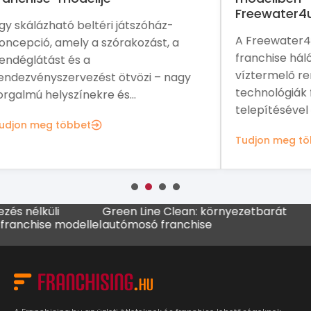
Freewater4u
fra
A Freewater4u egy nemzetközi
A P
franchise hálózat, amely légköri
növ
víztermelő rendszerek és víztisztítási
ame
y
technológiák fejlesztésével,
sal
telepítésével és...
Tud
Tudjon meg többet
élküli
Green Line Clean: környezetbarát
MADO 
hise modellel
autómosó franchise
kávéz