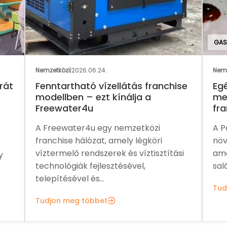
GAS
Nemzetközi
|
2026.06.24.
Nemz
rát
Fenntartható vízellátás franchise
Eg
modellben – ezt kínálja a
me
Freewater4u
fra
A Freewater4u egy nemzetközi
A P
franchise hálózat, amely légköri
növ
víztermelő rendszerek és víztisztítási
ame
y
technológiák fejlesztésével,
sal
telepítésével és...
Tud
Tudjon meg többet