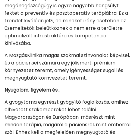
magánegészségügy is egyre nagyobb hangsúlyt
fektet a preventív és posztoperatív terápiákra. Ez a
trendet kiválóan jelzi, de mindkét irány esetében az
üzemeltetők beleütköznek a nem erre a területre
optimalizált infrastruktúra és kompetencia
kihívásába.
A MozgásKlinika magas szakmai színvonalat képvisel,
és a páciensei számára egy jólismert, prémium
környezetet teremt, amely igényességet sugall és
megnyugtató környezetet teremt.
Nyugalom, figyelem és...
A gyógytorna egyrészt gyógyító foglalkozás, amihez
elhivatott szakembereket lehet találni
Magyarországon és Európában, másrészt mint
minden terápia, magáról a páciensről, mint emberről
szól. Ehhez kell a megfelelően megnyugtató és