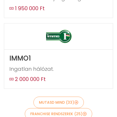
blank
1 950 000 Ft
IMMO1
Ingatlan hálózat.
Küldés
2 000 000 Ft
MUTASD MIND (33)
FRANCHISE RENDSZEREK (25)