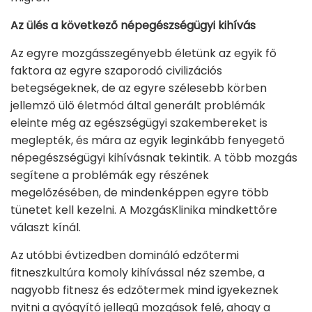
Az ülés a következő népegészségügyi kihívás
Az egyre mozgásszegényebb életünk az egyik fő
faktora az egyre szaporodó civilizációs
betegségeknek, de az egyre szélesebb körben
jellemző ülő életmód által generált problémák
eleinte még az egészségügyi szakembereket is
meglepték, és mára az egyik leginkább fenyegető
népegészségügyi kihívásnak tekintik. A több mozgás
segítene a problémák egy részének
megelőzésében, de mindenképpen egyre több
tünetet kell kezelni. A MozgásKlinika mindkettőre
választ kínál.
Az utóbbi évtizedben domináló edzőtermi
fitneszkultúra komoly kihívással néz szembe, a
nagyobb fitnesz és edzőtermek mind igyekeznek
nyitni a gyógyító jellegű mozgások felé, ahogy a