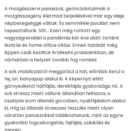
A mozgásszervi panaszok, gerincbántalmak a
mozgásszegény életmód terjedésével már egy ideje
népbetegséggé váltak. És semmiféle javulást nem
tapasztaltunk. Sőt… Ezen még rontott egy
nagyságrenddel a pandémia két éve alatt történt
lezárás és home office ciklus. Ennek hatását még
éppen csak kezdtük érzékelni praxisainkban, de
várhatóan a helyzet tovább fog romlani.
A sok mobilozástól meggörbül a hát, előrébb kerül a
fej, ún. banyapúp alakul ki. A képernyő előtt
görnyedéstől hátfájás, derékfájás gyakorisága nő. A
sok stressz miatt vállunk állandóan felhúzva, a
csuklyás izom állandó görcsben, nyakfájdalom alakul
ki, míg az állandó stresszes feszülés miatt olyan
váratlan panaszokkal találkozhatunk, mint az egyre
gyakoribb fogcsikorgatás, fejfájás, szédülés és
migrén