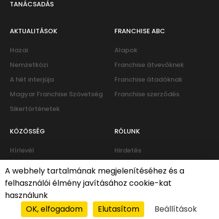
TANÁCSADÁS
AKTUALITÁSOK
FRANCHISE ABC
Hazai
Alapok
Nemzetközi
Franchise átvevőknek
A hét interjúja
Franchise átadóknak
Magyar Franchise Szövetség
Franchise szerződés
Sikertörténetek
KÖZÖSSÉG
RÓLUNK
Hírlevél
Hirdetés
Eseménynaptár
Kapcsolat
A webhely tartalmának megjelenítéséhez és a
Fórum
felhasználói élmény javításához cookie-kat
használunk
OK, elfogadom
Elutasítom
Beállítások
Süti-policy
|
Adatvédelmi irányelvek