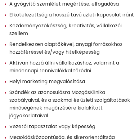
A gyógyító szemlélet megértése, elfogadása
Elkötelezettség a hosszú távú üzleti kapcsolat iránt
Kezdeményezőkészség, kreativitás, vállalkozói
szellem
Rendelkezzen alaptőkével, anyagi forrásokhoz
hozzáféréssel és/vagy hitelképesség
Aktívan hozzá állni vállalkozáshoz, valamint a
mindennapi tennivalókkal törődni
Helyi marketing megvalósítása
Szándék az azonosulásra MozgásKlinika
szabályaival, és a szakmai és üzleti szolgáltatások
minőségének megőrzésére kialakított
jógyakorlataival
Vezetői tapasztalat vagy képesség
Megoldásközpontúság, és sikerorientáltság