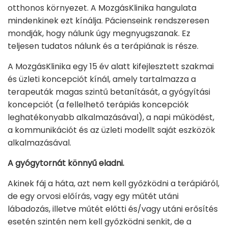
otthonos környezet. A MozgásKlinika hangulata
mindenkinek ezt kínálja. Pácienseink rendszeresen
mondják, hogy nálunk úgy megnyugszanak. Ez
teljesen tudatos nálunk és a terápiának is része.
A MozgásKlinika egy 15 év alatt kifejlesztett szakmai
és üzleti koncepciót kínál, amely tartalmazza a
terapeuták magas szintű betanítását, a gyógyítási
koncepciót (a fellelhető terápiás koncepciók
leghatékonyabb alkalmazásával), a napi működést,
a kommunikációt és az üzleti modellt saját eszközök
alkalmazásával.
A gyógytornát könnyű eladni.
Akinek fáj a háta, azt nem kell győzködni a terápiáról,
de egy orvosi előírás, vagy egy műtét utáni
lábadozás, illetve műtét előtti és/vagy utáni erősítés
esetén szintén nem kell győzködni senkit, de a