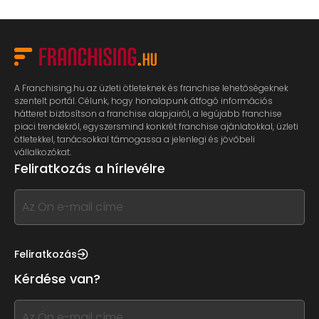
A Franchising.hu az üzleti ötleteknek és franchise lehetőségeknek
szentelt portál. Célunk, hogy honalapunk átfogó információs
hátteret biztosítson a franchise alapjairól, a legújabb franchise
piaci trendekről, egyszersmind konkrét franchise ajánlatokkal, üzleti
ötletekkel, tanácsokkal támogassa a jelenlegi és jövőbeli
vállalkozókat.
Feliratkozás a hírlevélre
If
you
see
this,
Feliratkozás
leave
Kérdése van?
this
form
If