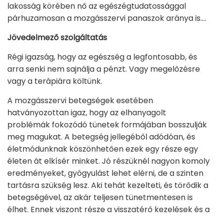
lakosság körében nő az egészégtudatossággal
párhuzamosan a mozgásszervi panaszok aránya is….
Jövedelmező szolgáltatás
Régi igazság, hogy az egészség a legfontosabb, és
arra senki nem sajnálja a pénzt. Vagy megelőzésre
vagy a terápiára költünk.
A mozgásszervi betegségek esetében
hatványozottan igaz, hogy az elhanyagolt
problémák fokozódó tünetek formájában bosszulják
meg magukat. A betegség jellegéből adódóan, és
életmódunknak köszönhetően ezek egy része egy
életen át elkísér minket. Jó részüknél nagyon komoly
eredményeket, gyógyulást lehet elérni, de a szinten
tartásra szükség lesz. Aki tehát kezelteti, és törődik a
betegségével, az akár teljesen tünetmentesen is
élhet. Ennek viszont része a visszatérő kezelések és a