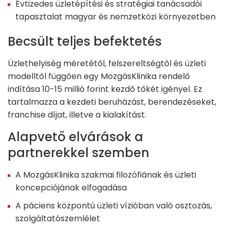
Évtizedes üzletépítési és stratégiai tanácsadói
tapasztalat magyar és nemzetközi környezetben
Becsült teljes befektetés
Üzlethelyiség méretétől, felszereltségtől és üzleti
modelltől függően egy MozgásKlinika rendelő
indítása 10-15 millió forint kezdő tőkét igényel. Ez
tartalmazza a kezdeti beruházást, berendezéseket,
franchise díjat, illetve a kialakítást.
Alapvető elvárások a
partnerekkel szemben
A MozgásKlinika szakmai filozófiának és üzleti
koncepciójának elfogadása
A páciens központú üzleti vízióban való osztozás,
szolgáltatószemlélet