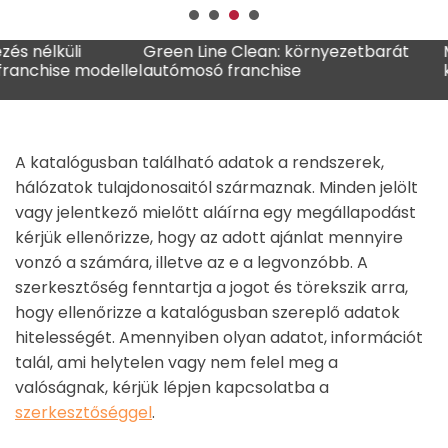
li
Green Line Clean: környezetbarát
MADO fran
e modellel
autómosó franchise
kávézólán
A katalógusban található adatok a rendszerek,
hálózatok tulajdonosaitól származnak. Minden jelölt
vagy jelentkező mielőtt aláírna egy megállapodást
kérjük ellenőrizze, hogy az adott ajánlat mennyire
vonzó a számára, illetve az e a legvonzóbb. A
szerkesztőség fenntartja a jogot és törekszik arra,
hogy ellenőrizze a katalógusban szereplő adatok
hitelességét. Amennyiben olyan adatot, információt
talál, ami helytelen vagy nem felel meg a
valóságnak, kérjük lépjen kapcsolatba a
szerkesztőséggel
.