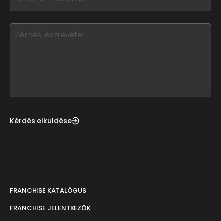
field
you
blank
see
this,
leave
this
form
field
blank
Kérdés elküldése
FRANCHISE KATALÓGUS
FRANCHISE JELENTKEZŐK