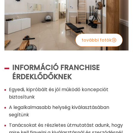
további fotók
INFORMÁCIÓ FRANCHISE
ÉRDEKLŐDŐKNEK
Egyedi, kipróbált és jól működő koncepciót
biztosítunk
A legalkalmasabb helység kiválasztásában
segítünk
Tanácsokat és részletes útmutatást adunk, hogy
mire kell figyelni a kiválasztásnál és szerződésnél