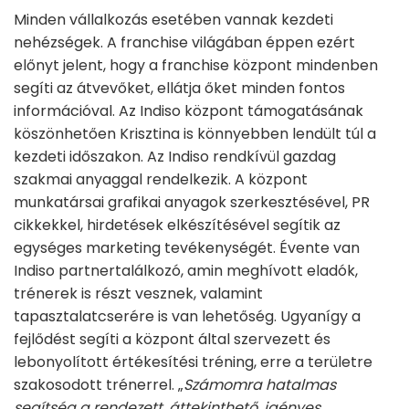
Minden vállalkozás esetében vannak kezdeti
nehézségek. A franchise világában éppen ezért
előnyt jelent, hogy a franchise központ mindenben
segíti az átvevőket, ellátja őket minden fontos
információval. Az Indiso központ támogatásának
köszönhetően Krisztina is könnyebben lendült túl a
kezdeti időszakon. Az Indiso rendkívül gazdag
szakmai anyaggal rendelkezik. A központ
munkatársai grafikai anyagok szerkesztésével, PR
cikkekkel, hirdetések elkészítésével segítik az
egységes marketing tevékenységét. Évente van
Indiso partnertalálkozó, amin meghívott eladók,
trénerek is részt vesznek, valamint
tapasztalatcserére is van lehetőség. Ugyanígy a
fejlődést segíti a központ által szervezett és
lebonyolított értékesítési tréning, erre a területre
szakosodott trénerrel. „
Számomra hatalmas
segítség a rendezett, áttekinthető, igényes