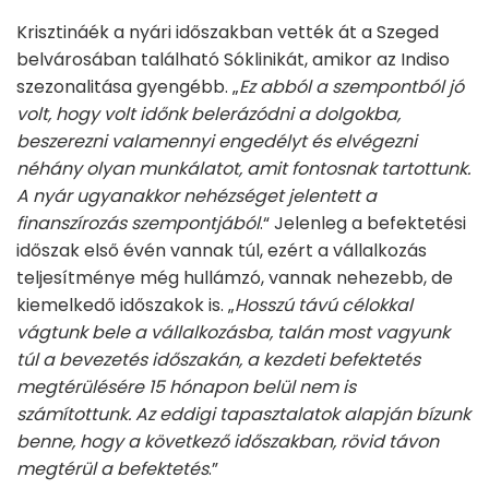
Krisztináék a nyári időszakban vették át a Szeged
belvárosában található Sóklinikát, amikor az Indiso
szezonalitása gyengébb. „
Ez abból a szempontból jó
volt, hogy volt időnk belerázódni a dolgokba,
beszerezni valamennyi engedélyt és elvégezni
néhány olyan munkálatot, amit fontosnak tartottunk.
A nyár ugyanakkor nehézséget jelentett a
finanszírozás szempontjából
.“ Jelenleg a befektetési
időszak első évén vannak túl, ezért a vállalkozás
teljesítménye még hullámzó, vannak nehezebb, de
kiemelkedő időszakok is. „
Hosszú távú célokkal
vágtunk bele a vállalkozásba, talán most vagyunk
túl a bevezetés időszakán, a kezdeti befektetés
megtérülésére 15 hónapon belül nem is
számítottunk. Az eddigi tapasztalatok alapján bízunk
benne, hogy a következő időszakban, rövid távon
megtérül a befektetés
.”