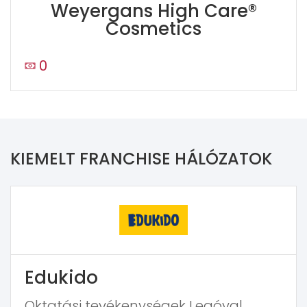
Weyergans High Care®
Cosmetics
0
KIEMELT FRANCHISE HÁLÓZATOK
Edukido
Oktatási tevékenységek Legóval