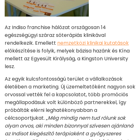
Az Indiso franchise hálózat országosan 14
egészségügyi száraz sóterápiás klinikával
rendelkezik. Emellett
nemzetközi klinikai kutatások
előkészítése is folyik, melyek bázisa hazánk és Kína
mellett az Egyesült Királyság, a Kingston University
lesz.
Az egyik kulcsfontosságú terület a vállalkozások
életében a marketing. Új üzemeltetőként nagyon sok
orvossal vették fel a kapcsolatot, több promóciós
megállapodásuk volt különböző partnerekkel, így
próbálták elérni leghatékonyabban a
célcsoportjukat. „
Még mindig nem tud rólunk sok
olyan orvos, aki minden bizonnyal szívesen ajánlaná
az Indisot kiegészítő terápiaként a gyógyszeres