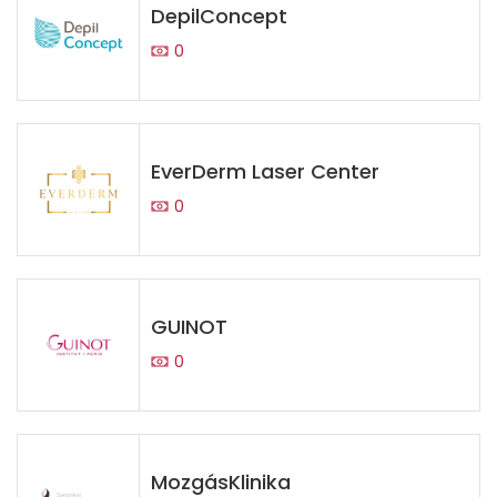
DepilConcept
0
EverDerm Laser Center
0
GUINOT
0
MozgásKlinika