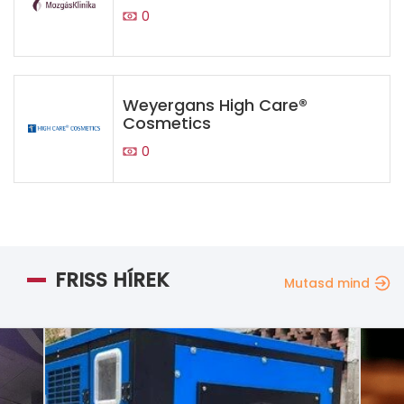
0
Weyergans High Care®
Cosmetics
0
FRISS HÍREK
Mutasd mind