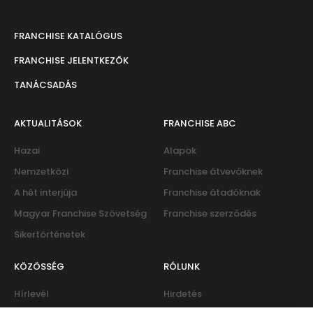
FRANCHISE KATALÓGUS
FRANCHISE JELENTKEZŐK
TANÁCSADÁS
AKTUALITÁSOK
FRANCHISE ABC
Hazai
Alapok
Nemzetközi
Franchise átvevőknek
A hét interjúja
Franchise átadóknak
Magyar Franchise Szövetség
Franchise szerződés
Sikertörténetek
KÖZÖSSÉG
RÓLUNK
Hírlevél
Hirdetés