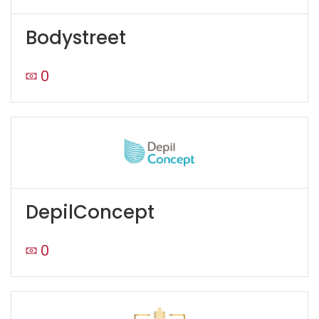
Bodystreet
0
DepilConcept
0