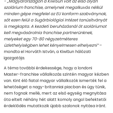
- „Magyarországon a KiwiSun volt az első olyan
szolárium franchise, amelynek megalkuvás nélkül
minden gépe megfelel az EU konform szabványnak,
sőt ezen felül a Sugárbiológiai Intézet tanúsítványát
is megkapta. A kezdeti beruházásnál öt szoláriumot
kell megvásárolnia franchise partnerünknek,
melyeket egy 70-80 négyzetméteres
üzlethelyiségben lehet kényelmesen elhelyezni”
–
mondta el Horváth István, a KiwiSun hálózati
igazgatója.
A téma további érdekessége, hogy a londoni
Master-franchise vállalkozás szintén magyar kézben
van. Kint élő fiatal magyar vállalkozók ismerték fel a
lehetőséget a nagy-britanniai piacban és úgy tűnik,
nem fognak mellé, mert az első egység megnyitása
óta eltelt néhány hét alatt komoly angol befektetői
érdeklődés mutatkozik újabb szalonok nyitása iránt.