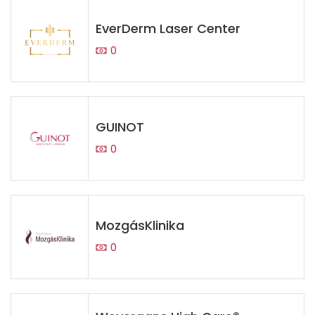
EverDerm Laser Center
0
GUINOT
0
MozgásKlinika
0