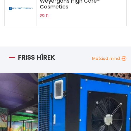
Weyergans High Care®
Cosmetics
0
FRISS HÍREK
Mutasd mind