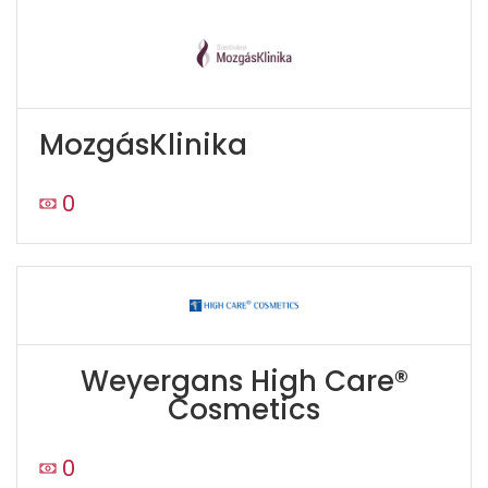
MozgásKlinika
0
Weyergans High Care®
Cosmetics
0