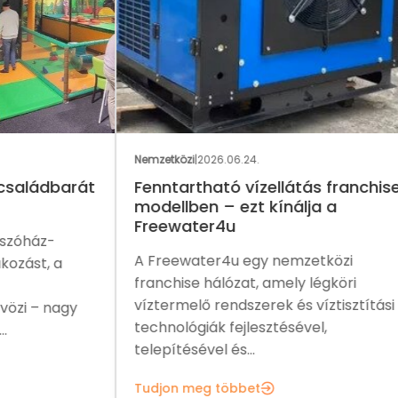
GAS
Nemzetközi
|
2026.06.24.
Nemz
rát
Fenntartható vízellátás franchise
Eg
modellben – ezt kínálja a
me
Freewater4u
fra
A Freewater4u egy nemzetközi
A P
franchise hálózat, amely légköri
növ
víztermelő rendszerek és víztisztítási
ame
y
technológiák fejlesztésével,
sal
telepítésével és...
Tud
Tudjon meg többet