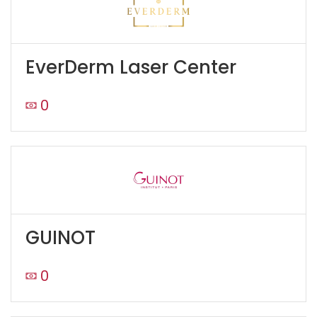
EverDerm Laser Center
0
GUINOT
0