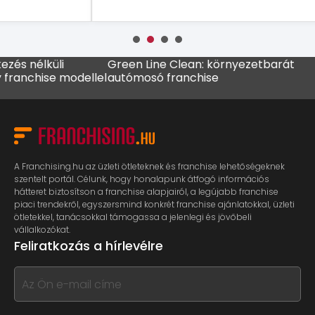
lküli
Green Line Clean: környezetbarát
MADO f
ise modellel
autómosó franchise
kávézó
A Franchising.hu az üzleti ötleteknek és franchise lehetőségeknek
szentelt portál. Célunk, hogy honalapunk átfogó információs
hátteret biztosítson a franchise alapjairól, a legújabb franchise
piaci trendekről, egyszersmind konkrét franchise ajánlatokkal, üzleti
ötletekkel, tanácsokkal támogassa a jelenlegi és jövőbeli
vállalkozókat.
Feliratkozás a hírlevélre
If
you
see