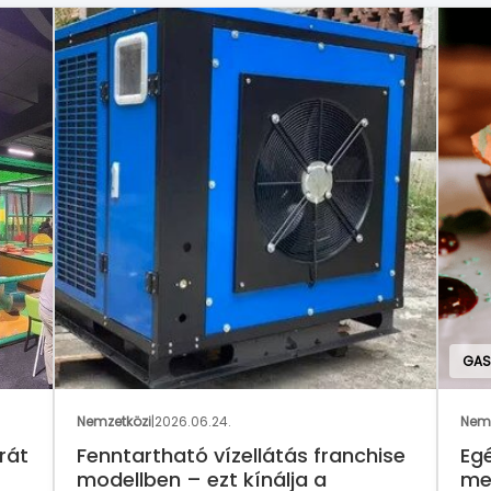
GAS
Nemzetközi
|
2026.06.24.
Nemz
rát
Fenntartható vízellátás franchise
Eg
modellben – ezt kínálja a
me