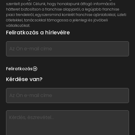
szentelt portál. Célunk, hogy honalapunk átfogó információs
hátteret biztosítson a franchise alapjairól, a legújabb franchise
piaci trendekről, egyszersmind konkrét franchise ajánlatokkal, üzleti
ötletekkel, tanácsokkal támogassa a jelenlegi és jövőbeli
vállalkozókat.
Feliratkozás a hírlevélre
If
you
see
this,
Feliratkozás
leave
Kérdése van?
this
form
If
field
you
blank
see
this,
leave
this