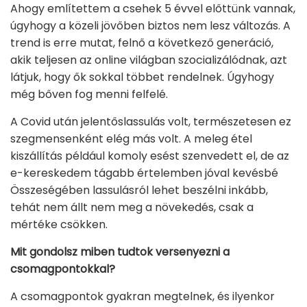
Ahogy említettem a csehek 5 évvel előttünk vannak,
úgyhogy a közeli jövőben biztos nem lesz változás. A
trend is erre mutat, felnő a következő generáció,
akik teljesen az online világban szocializálódnak, azt
látjuk, hogy ők sokkal többet rendelnek. Úgyhogy
még bőven fog menni felfelé.
A Covid után jelentőslassulás volt, természetesen ez
szegmensenként elég más volt. A meleg étel
kiszállítás például komoly esést szenvedett el, de az
e-kereskedem tágabb értelemben jóval kevésbé
Összeségében lassulásról lehet beszélni inkább,
tehát nem állt nem meg a növekedés, csak a
mértéke csökken.
Mit gondolsz miben tudtok versenyezni a
csomagpontokkal?
A csomagpontok gyakran megtelnek, és ilyenkor