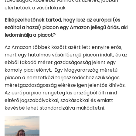
távolságok, közelebb vannak az üzletek, jobban
elérhetőek a vásárlóknak
Elképzelhetőnek tartod, hogy lesz az európai (és
ezáltal a hazai) piacon egy Amazon jellegű óriás, aki
ledominálja a piacot?
Az Amazon többek között azért lett ennyire erős,
mert egy hatalmas vásárlóerejű piacon indult, és az
ebből fakadó méret gazdaságosság jelent egy
komoly piaci előnyt. Egy Magyarország méretű
piacon a nemzetközi terjeszkedéshez szükséges
méretgazdaságosság elérése igen jelentős kihívás.
Az európai piac rengeteg kis országból áll mind
eltérő jogszabályokkal, szokásokkal és emiatt
kevésbé lehet standardizálva működtetni.