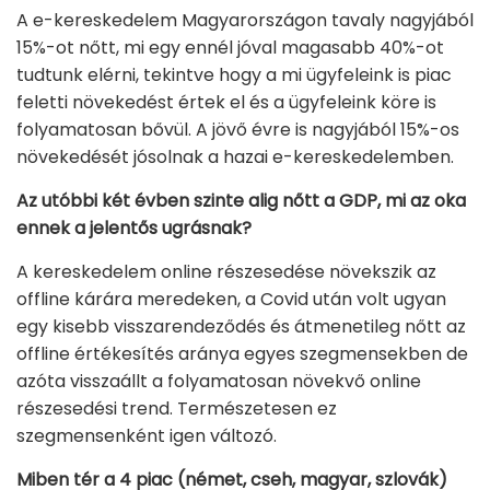
A e-kereskedelem Magyarországon tavaly nagyjából
15%-ot nőtt, mi egy ennél jóval magasabb 40%-ot
tudtunk elérni, tekintve hogy a mi ügyfeleink is piac
feletti növekedést értek el és a ügyfeleink köre is
folyamatosan bővül. A jövő évre is nagyjából 15%-os
növekedését jósolnak a hazai e-kereskedelemben.
Az utóbbi két évben szinte alig nőtt a GDP, mi az oka
ennek a jelentős ugrásnak?
A kereskedelem online részesedése növekszik az
offline kárára meredeken, a Covid után volt ugyan
egy kisebb visszarendeződés és átmenetileg nőtt az
offline értékesítés aránya egyes szegmensekben de
azóta visszaállt a folyamatosan növekvő online
részesedési trend. Természetesen ez
szegmensenként igen változó.
Miben tér a 4 piac (német, cseh, magyar, szlovák)