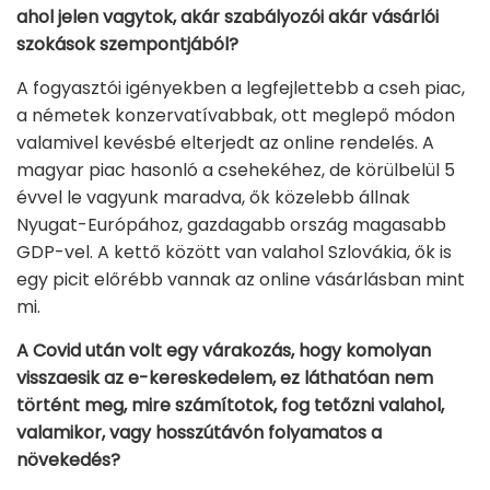
ahol jelen vagytok, akár szabályozói akár vásárlói
szokások szempontjából?
A fogyasztói igényekben a legfejlettebb a cseh piac,
a németek konzervatívabbak, ott meglepő módon
valamivel kevésbé elterjedt az online rendelés. A
magyar piac hasonló a csehekéhez, de körülbelül 5
évvel le vagyunk maradva, ők közelebb állnak
Nyugat-Európához, gazdagabb ország magasabb
GDP-vel. A kettő között van valahol Szlovákia, ők is
egy picit előrébb vannak az online vásárlásban mint
mi.
A Covid után volt egy várakozás, hogy komolyan
visszaesik az e-kereskedelem, ez láthatóan nem
történt meg, mire számítotok, fog tetőzni valahol,
valamikor, vagy hosszútávón folyamatos a
növekedés?