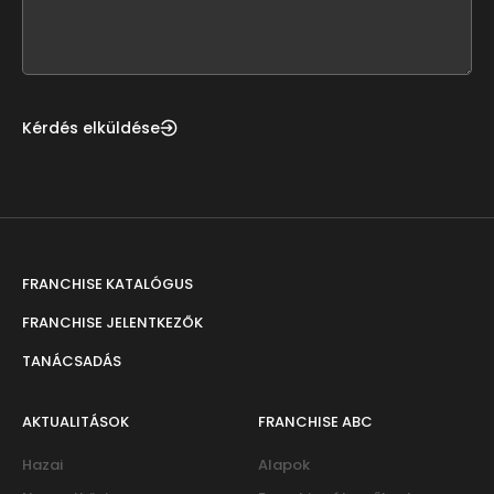
form
field
blank
Kérdés elküldése
FRANCHISE KATALÓGUS
FRANCHISE JELENTKEZŐK
TANÁCSADÁS
AKTUALITÁSOK
FRANCHISE ABC
Hazai
Alapok