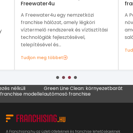
Freewater4u
fra
A Freewater4u egy nemzetközi
A P
franchise hálózat, amely légköri
növ
víztermelő rendszerek és víztisztítási
ame
y
technológiák fejlesztésével,
sal
telepítésével és...
Tud
Tudjon meg többet
küli
Green Line Clean: környezetbarát
MADO fr
se modellel
autómosó franchise
kávézól
A Franchising.hu az üzleti ötleteknek és franchise lehetőségeknek