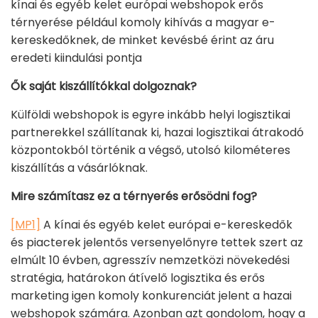
kínai és egyéb kelet európai webshopok erős
térnyerése például komoly kihívás a magyar e-
kereskedőknek, de minket kevésbé érint az áru
eredeti kiindulási pontja
Ők saját kiszállítókkal dolgoznak?
Külföldi webshopok is egyre inkább helyi logisztikai
partnerekkel szállítanak ki, hazai logisztikai átrakodó
központokból történik a végső, utolsó kilométeres
kiszállítás a vásárlóknak.
Mire számítasz ez a térnyerés erősödni fog?
[MP1]
A kínai és egyéb kelet európai e-kereskedők
és piacterek jelentős versenyelőnyre tettek szert az
elmúlt 10 évben, agresszív nemzetközi növekedési
stratégia, határokon átívelő logisztika és erős
marketing igen komoly konkurenciát jelent a hazai
webshopok számára. Azonban azt gondolom, hogy a