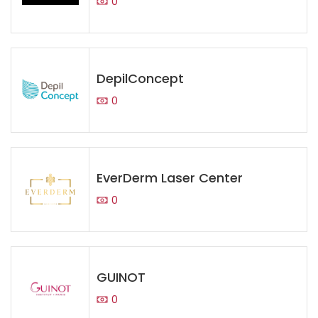
0
DepilConcept
0
EverDerm Laser Center
0
GUINOT
0