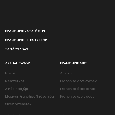
FRANCHISE KATALÓGUS
FRANCHISE JELENTKEZŐK
TANÁCSADÁS
AKTUALITÁSOK
FRANCHISE ABC
Hazai
Alapok
Nemzetközi
Franchise átvevőknek
A hét interjúja
Franchise átadóknak
Magyar Franchise Szövetség
Franchise szerződés
Sikertörténetek