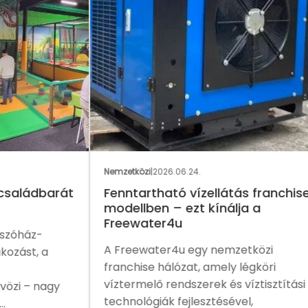
GAS
Nemzetközi
|
2026.06.24.
Nemz
rát
Fenntartható vízellátás franchise
Eg
modellben – ezt kínálja a
me
Freewater4u
fra
A Freewater4u egy nemzetközi
A P
franchise hálózat, amely légköri
növ
víztermelő rendszerek és víztisztítási
ame
y
technológiák fejlesztésével,
sal