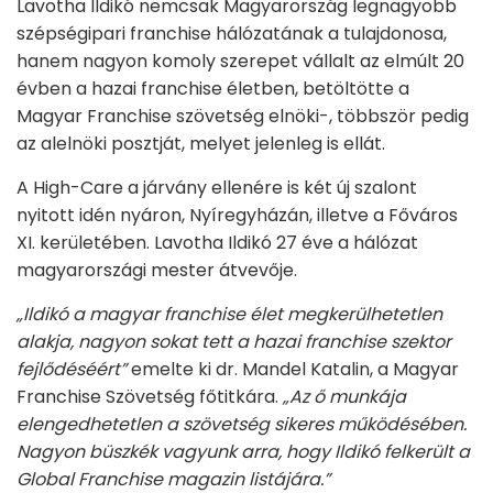
Lavotha Ildikó nemcsak Magyarország legnagyobb
szépségipari franchise hálózatának a tulajdonosa,
hanem nagyon komoly szerepet vállalt az elmúlt 20
évben a hazai franchise életben, betöltötte a
Magyar Franchise szövetség elnöki-, többször pedig
az alelnöki posztját, melyet jelenleg is ellát.
A High-Care a járvány ellenére is két új szalont
nyitott idén nyáron, Nyíregyházán, illetve a Főváros
XI. kerületében. Lavotha Ildikó 27 éve a hálózat
magyarországi mester átvevője.
„Ildikó a magyar franchise élet megkerülhetetlen
alakja, nagyon sokat tett a hazai franchise szektor
fejlődéséért”
emelte ki dr. Mandel Katalin, a Magyar
Franchise Szövetség főtitkára.
„Az ő munkája
elengedhetetlen a szövetség sikeres működésében.
Nagyon büszkék vagyunk arra, hogy Ildikó felkerült a
Global Franchise magazin listájára.”