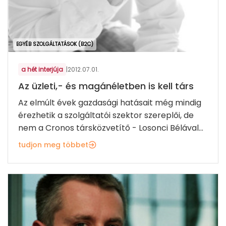
EGYÉB SZOLGÁLTATÁSOK (B2C)
a hét interjúja
|
2012.07.01.
Az üzleti,- és magánéletben is kell társ
Az elmúlt évek gazdasági hatásait még mindig
érezhetik a szolgáltatói szektor szereplői, de
nem a Cronos társközvetítő - Losonci Bélával...
tudjon meg többet