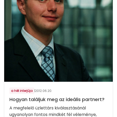
a hét interjúja
|
2012.06.20.
Hogyan találjuk meg az ideális partnert?
A megfelelő üzlettárs kiválasztásánál
ugyanolyan fontos mindkét fél véleménye,