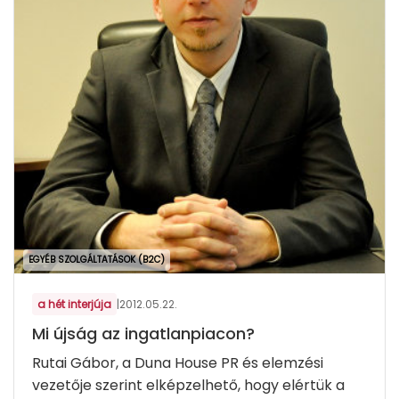
EGYÉB SZOLGÁLTATÁSOK (B2C)
a hét interjúja
|
2012.05.22.
Mi újság az ingatlanpiacon?
Rutai Gábor, a Duna House PR és elemzési
vezetője szerint elképzelhető, hogy elértük a