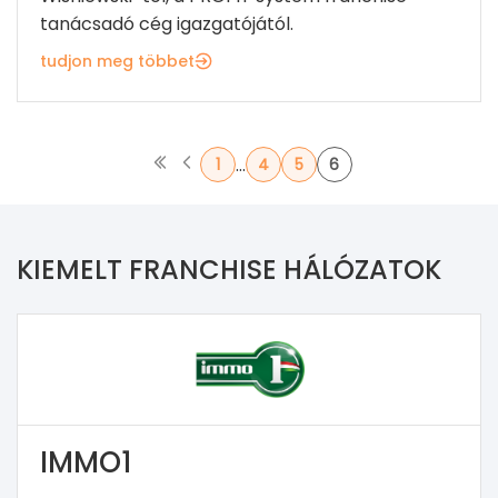
tanácsadó cég igazgatójától.
tudjon meg többet
...
1
4
5
6
KIEMELT FRANCHISE HÁLÓZATOK
IMMO1