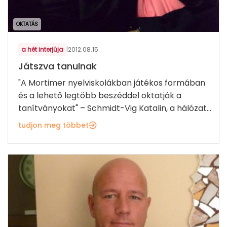
OKTATÁS
a hét interjúja
|
2012.08.15.
Játszva tanulnak
"A Mortimer nyelviskolákban játékos formában
és a lehető legtöbb beszéddel oktatják a
tanítványokat" – Schmidt-Vig Katalin, a hálózat...
tudjon meg többet