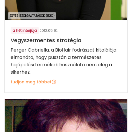
EGYÉB SZOLGÁLTATÁSOK (B2C)
a hét interjúja
|
2012.05.13.
Vegyszermentes stratégia
Perger Gabriella, a BioHair fodrászat kitalálója
elmondta, hogy pusztán a természetes
hajápolási termékek használata nem elég a
sikerhez.
tudjon meg többet