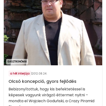
GASZTRONÓMIA
a hét interjúja
|
2012.08.24.
Olcsó koncepció, gyors fejlődés
Bebizonyítottuk, hogy kis befektetéssel is
képesek vagyunk virágzó éttermet nyitni –
mondta el Wojciech Goduński, a Crazy Piramid