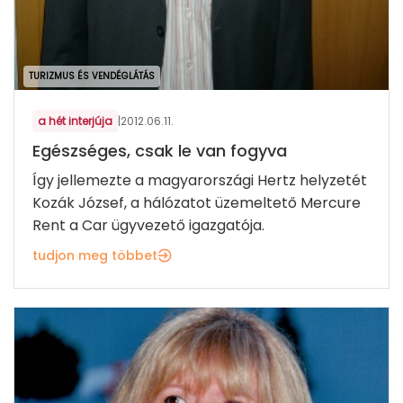
TURIZMUS ÉS VENDÉGLÁTÁS
a hét interjúja
|
2012.06.11.
Egészséges, csak le van fogyva
Így jellemezte a magyarországi Hertz helyzetét
Kozák József, a hálózatot üzemeltető Mercure
Rent a Car ügyvezető igazgatója.
tudjon meg többet