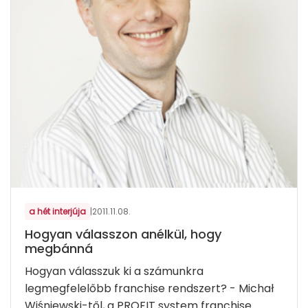
a hét interjúja
|
2011.11.08.
Hogyan válasszon anélkül, hogy
megbánná
Hogyan válasszuk ki a számunkra
legmegfelelőbb franchise rendszert? - Michał
Wiśniewski-től, a PROFIT system franchise