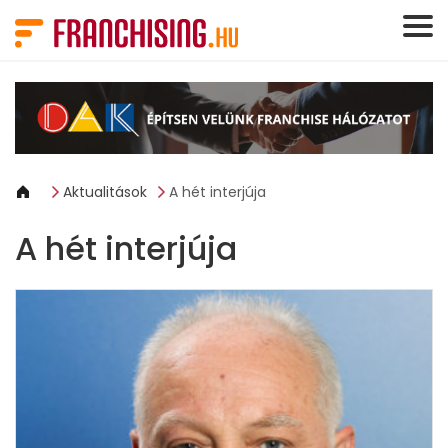
Süti preferenciák
Aktualitások
A hét interjúja
A hét interjúja