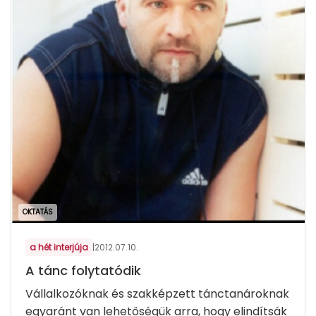
OKTATÁS
a hét interjúja
|
2012.07.10.
A tánc folytatódik
Vállalkozóknak és szakképzett tánctanároknak
egyaránt van lehetőségük arra, hogy elindítsák