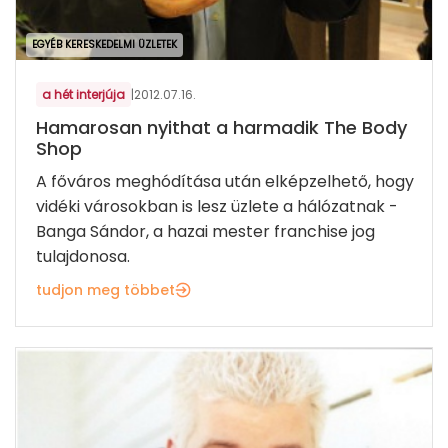
EGYÉB KERESKEDELMI ÜZLETEK
a hét interjúja
|
2012.07.16.
Hamarosan nyithat a harmadik The Body
Shop
A főváros meghódítása után elképzelhető, hogy
vidéki városokban is lesz üzlete a hálózatnak -
Banga Sándor, a hazai mester franchise jog
tulajdonosa.
tudjon meg többet