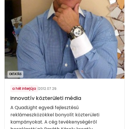
OKTATÁS
a hét interjúja
|
2012.07.29.
Innovatív közterületi média
A QuadLight egyedi fejlesztésű
reklámeszközökkel bonyolít közterületi
kampányokat. A cég tevékenységéről