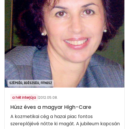
SZÉPSÉG, EGÉSZSÉG, FITNESZ
a hét interjúja
|
2012.05.08.
Húsz éves a magyar High-Care
A kozmetikai cég a hazai piac fontos
szereplőjévé nőtte ki magát. A jubileum kapcsán