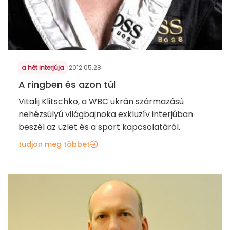
a hét interjúja
|
2012.05.28.
A ringben és azon túl
Vitalij Klitschko, a WBC ukrán származású
nehézsúlyú világbajnoka exkluzív interjúban
beszél az üzlet és a sport kapcsolatáról.
tudjon meg többet