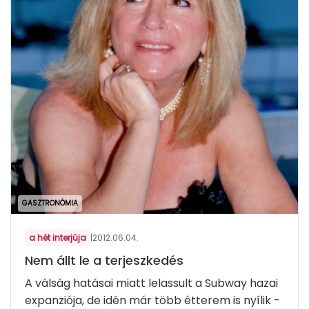
GASZTRONÓMIA
a hét interjúja
|
2012.06.04.
Nem állt le a terjeszkedés
A válság hatásai miatt lelassult a Subway hazai
expanziója, de idén már több étterem is nyílik -