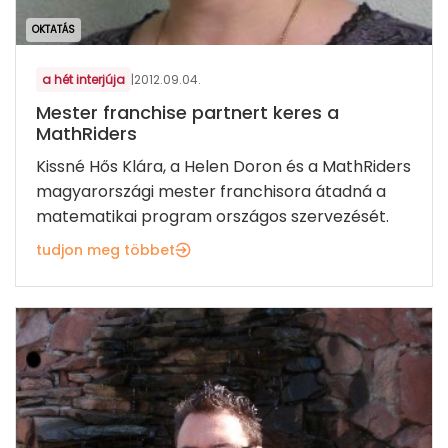
OKTATÁS
a hét interjúja
|
2012.09.04.
Mester franchise partnert keres a
MathRiders
Kissné Hős Klára, a Helen Doron és a MathRiders
magyarországi mester franchisora átadná a
matematikai program országos szervezését.
tudjon meg többet