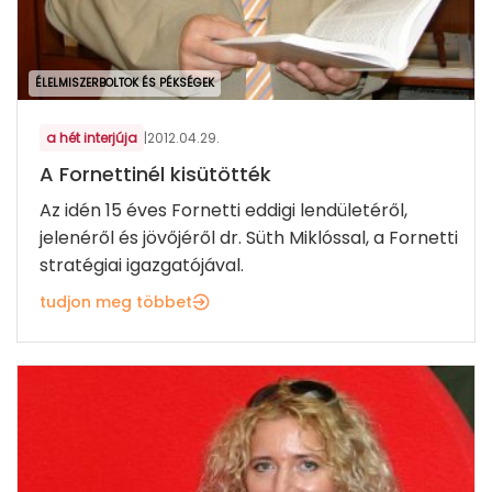
ÉLELMISZERBOLTOK ÉS PÉKSÉGEK
a hét interjúja
|
2012.04.29.
A Fornettinél kisütötték
Az idén 15 éves Fornetti eddigi lendületéről,
jelenéről és jövőjéről dr. Süth Miklóssal, a Fornetti
stratégiai igazgatójával.
tudjon meg többet