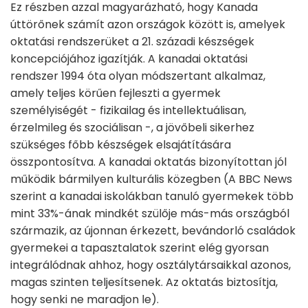
Ez részben azzal magyarázható, hogy Kanada
úttörőnek számít azon országok között is, amelyek
oktatási rendszerüket a 21. századi készségek
koncepciójához igazítják. A kanadai oktatási
rendszer 1994 óta olyan módszertant alkalmaz,
amely teljes körűen fejleszti a gyermek
személyiségét - fizikailag és intellektuálisan,
érzelmileg és szociálisan -, a jövőbeli sikerhez
szükséges főbb készségek elsajátítására
összpontosítva. A kanadai oktatás bizonyítottan jól
működik bármilyen kulturális közegben (A BBC News
szerint a kanadai iskolákban tanuló gyermekek több
mint 33%-ának mindkét szülője más-más országból
származik, az újonnan érkezett, bevándorló családok
gyermekei a tapasztalatok szerint elég gyorsan
integrálódnak ahhoz, hogy osztálytársaikkal azonos,
magas szinten teljesítsenek. Az oktatás biztosítja,
hogy senki ne maradjon le).