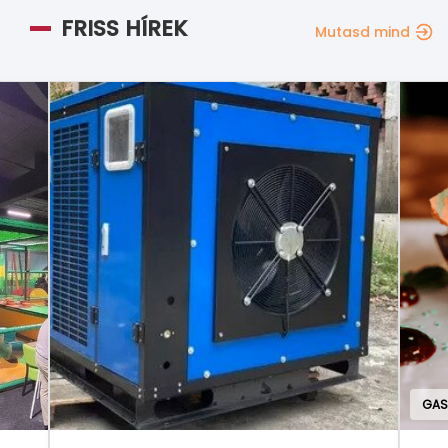
FRISS HÍREK
Mutasd mind
GAS