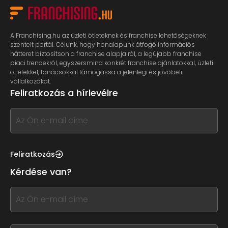
A Franchising.hu az üzleti ötleteknek és franchise lehetőségeknek
szentelt portál. Célunk, hogy honalapunk átfogó információs
hátteret biztosítson a franchise alapjairól, a legújabb franchise
piaci trendekről, egyszersmind konkrét franchise ajánlatokkal, üzleti
ötletekkel, tanácsokkal támogassa a jelenlegi és jövőbeli
vállalkozókat.
Feliratkozás a hírlevélre
If
you
see
this,
Feliratkozás
leave
Kérdése van?
this
form
If
field
you
blank
see