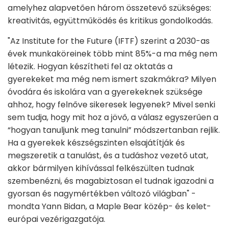
amelyhez alapvetően három összetevő szükséges:
kreativitás, együttműködés és kritikus gondolkodás.
"Az Institute for the Future (IFTF) szerint a 2030-as
évek munkaköreinek több mint 85%-a ma még nem
létezik. Hogyan készítheti fel az oktatás a
gyerekeket ma még nem ismert szakmákra? Milyen
óvodára és iskolára van a gyerekeknek szüksége
ahhoz, hogy felnőve sikeresek legyenek? Mivel senki
sem tudja, hogy mit hoz a jövő, a válasz egyszerűen a
“hogyan tanuljunk meg tanulni” módszertanban rejlik.
Ha a gyerekek készségszinten elsajátítják és
megszeretik a tanulást, és a tudáshoz vezető utat,
akkor bármilyen kihívással felkészülten tudnak
szembenézni, és magabiztosan el tudnak igazodni a
gyorsan és nagymértékben változó világban" -
mondta Yann Bidan, a Maple Bear közép- és kelet-
európai vezérigazgatója.