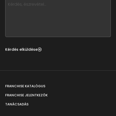
this,
leave
this
form
field
blank
Kérdés elküldése
FRANCHISE KATALÓGUS
FRANCHISE JELENTKEZŐK
TANÁCSADÁS