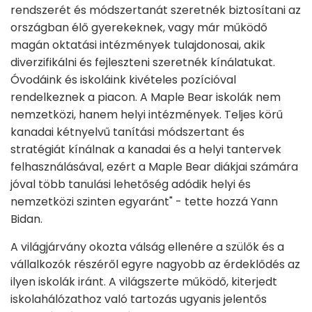
rendszerét és módszertanát szeretnék biztosítani az
országban élő gyerekeknek, vagy már működő
magán oktatási intézmények tulajdonosai, akik
diverzifikálni és fejleszteni szeretnék kínálatukat.
Óvodáink és iskoláink kivételes pozícióval
rendelkeznek a piacon. A Maple Bear iskolák nem
nemzetközi, hanem helyi intézmények. Teljes körű
kanadai kétnyelvű tanítási módszertant és
stratégiát kínálnak a kanadai és a helyi tantervek
felhasználásával, ezért a Maple Bear diákjai számára
jóval több tanulási lehetőség adódik helyi és
nemzetközi szinten egyaránt" - tette hozzá Yann
Bidan.
A világjárvány okozta válság ellenére a szülők és a
vállalkozók részéről egyre nagyobb az érdeklődés az
ilyen iskolák iránt. A világszerte működő, kiterjedt
iskolahálózathoz való tartozás ugyanis jelentős