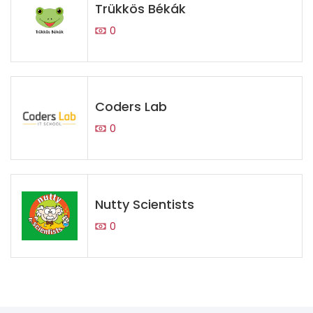
Trükkös Békák
0
Coders Lab
0
Nutty Scientists
0