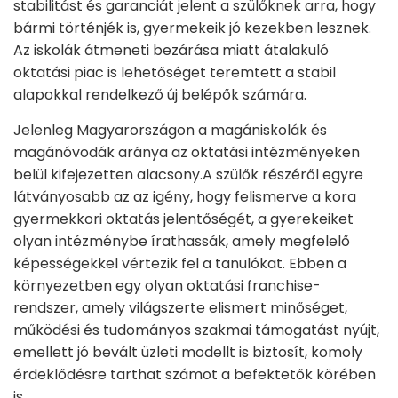
stabilitást és garanciát jelent a szülőknek arra, hogy
bármi történjék is, gyermekeik jó kezekben lesznek.
Az iskolák átmeneti bezárása miatt átalakuló
oktatási piac is lehetőséget teremtett a stabil
alapokkal rendelkező új belépők számára.
Jelenleg Magyarországon a magániskolák és
magánóvodák aránya az oktatási intézményeken
belül kifejezetten alacsony.A szülők részéről egyre
látványosabb az az igény, hogy felismerve a kora
gyermekkori oktatás jelentőségét, a gyerekeiket
olyan intézménybe írathassák, amely megfelelő
képességekkel vértezik fel a tanulókat. Ebben a
környezetben egy olyan oktatási franchise-
rendszer, amely világszerte elismert minőséget,
működési és tudományos szakmai támogatást nyújt,
emellett jó bevált üzleti modellt is biztosít, komoly
érdeklődésre tarthat számot a befektetők körében
is.