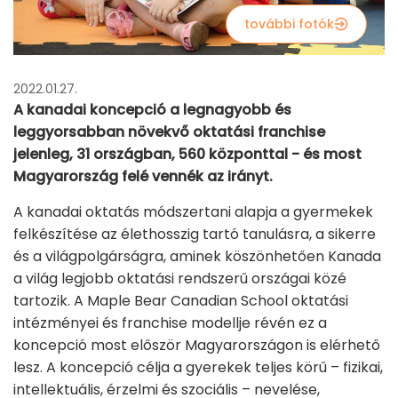
további fotók
2022.01.27.
A kanadai koncepció a legnagyobb és
leggyorsabban növekvő oktatási franchise
jelenleg, 31 országban, 560 központtal - és most
Magyarország felé vennék az irányt.
A kanadai oktatás módszertani alapja a gyermekek
felkészítése az élethosszig tartó tanulásra, a sikerre
és a világpolgárságra, aminek köszönhetően Kanada
a világ legjobb oktatási rendszerű országai közé
tartozik. A Maple Bear Canadian School oktatási
intézményei és franchise modellje révén ez a
koncepció most először Magyarországon is elérhető
lesz. A koncepció célja a gyerekek teljes körű – fizikai,
intellektuális, érzelmi és szociális – nevelése,