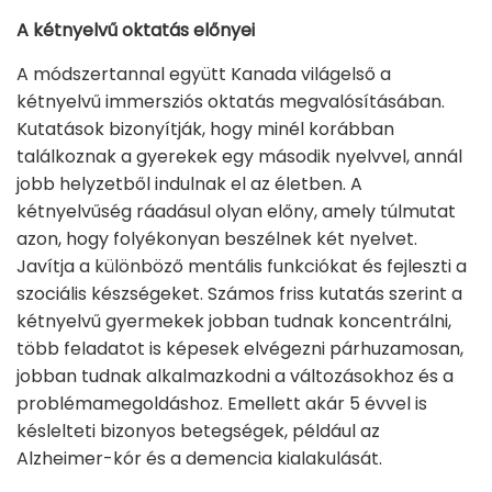
A kétnyelvű oktatás előnyei
A módszertannal együtt Kanada világelső a
kétnyelvű immersziós oktatás megvalósításában.
Kutatások bizonyítják, hogy minél korábban
találkoznak a gyerekek egy második nyelvvel, annál
jobb helyzetből indulnak el az életben. A
kétnyelvűség ráadásul olyan előny, amely túlmutat
azon, hogy folyékonyan beszélnek két nyelvet.
Javítja a különböző mentális funkciókat és fejleszti a
szociális készségeket. Számos friss kutatás szerint a
kétnyelvű gyermekek jobban tudnak koncentrálni,
több feladatot is képesek elvégezni párhuzamosan,
jobban tudnak alkalmazkodni a változásokhoz és a
problémamegoldáshoz. Emellett akár 5 évvel is
késlelteti bizonyos betegségek, például az
Alzheimer-kór és a demencia kialakulását.