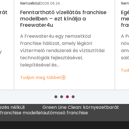
Nemzetközi
|
2026.06.24.
Nemz
rát
Fenntartható vízellátás franchise
Eg
modellben – ezt kínálja a
me
Freewater4u
fra
A Freewater4u egy nemzetközi
A P
franchise hálózat, amely légköri
növ
víztermelő rendszerek és víztisztítási
ame
y
technológiák fejlesztésével,
sal
telepítésével és...
Tud
Tudjon meg többet
üli
Green Line Clean: környezetbarát
MADO fra
e modellel
autómosó franchise
kávézólá