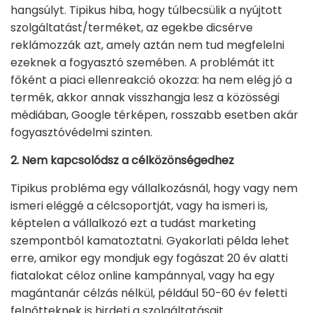
hangsúlyt. Tipikus hiba, hogy túlbecsülik a nyújtott
szolgáltatást/terméket, az egekbe dicsérve
reklámozzák azt, amely aztán nem tud megfelelni
ezeknek a fogyasztó szemében. A problémát itt
főként a piaci ellenreakció okozza: ha nem elég jó a
termék, akkor annak visszhangja lesz a közösségi
médiában, Google térképen, rosszabb esetben akár
fogyasztóvédelmi szinten.
2. Nem kapcsolódsz a célközönségedhez
Tipikus probléma egy vállalkozásnál, hogy vagy nem
ismeri eléggé a célcsoportját, vagy ha ismeri is,
képtelen a vállalkozó ezt a tudást marketing
szempontból kamatoztatni. Gyakorlati példa lehet
erre, amikor egy mondjuk egy fogászat 20 év alatti
fiatalokat céloz online kampánnyal, vagy ha egy
magántanár célzás nélkül, például 50-60 év feletti
felnőtteknek is hirdeti a szolgáltatásait.