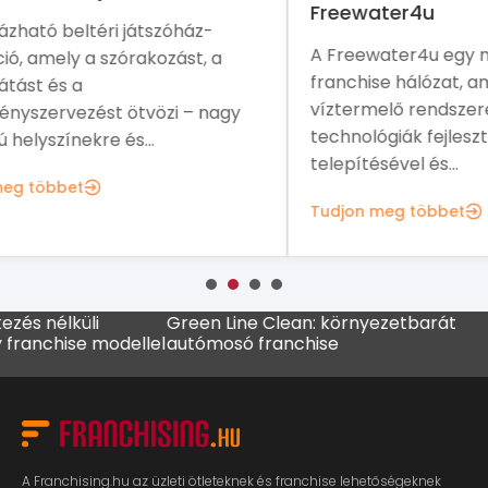
Freewater4u
fra
A Freewater4u egy nemzetközi
A P
franchise hálózat, amely légköri
növ
víztermelő rendszerek és víztisztítási
ame
y
technológiák fejlesztésével,
sal
telepítésével és...
Tud
Tudjon meg többet
élküli
Green Line Clean: környezetbarát
MADO 
hise modellel
autómosó franchise
kávéz
A Franchising.hu az üzleti ötleteknek és franchise lehetőségeknek