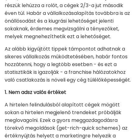
részük lehúzza a rolót, a cégek 2/3-a jut második
éven túl. Habár a vállalkozásalapítás továbbra is az
önállósodást és a kiugrási lehetőséget jelenti
sokaknak, érdemes megvizsgálni a tényezőket,
melyek megnehezíthetik ezt a lehetőséget.
Az alább kigyűjtött tippek támpontot adhatnak a
sikeres vállalkozás működtetésében, habár fontos
hozzátenni, hogy a legtöbb esetben - és ezt a
statisztikák is igazolják - a franchise hálózatokhoz
való csatlakozás is növeli egy cég túlélőképességét.
1. Nem adsz valós értéket
A hirtelen felindulásból alapított cégek mögött
sokan a hirtelen megjelenő trendeket próbálják
meglovagolni. Ezek a gyors meggazdagodásra
törekvő megoldások (get-rich-quick schemes) az
értéknyújtás helyett a marketingre helyezik a