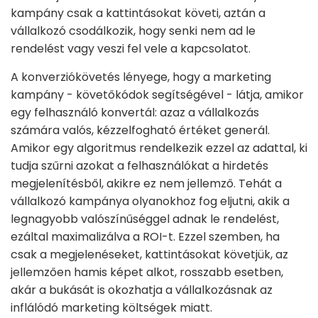
kampány csak a kattintásokat követi, aztán a
vállalkozó csodálkozik, hogy senki nem ad le
rendelést vagy veszi fel vele a kapcsolatot.
A konverziókövetés lényege, hogy a marketing
kampány - követőkódok segítségével - látja, amikor
egy felhasználó konvertál: azaz a vállalkozás
számára valós, kézzelfogható értéket generál.
Amikor egy algoritmus rendelkezik ezzel az adattal, ki
tudja szűrni azokat a felhasználókat a hirdetés
megjelenítésből, akikre ez nem jellemző. Tehát a
vállalkozó kampánya olyanokhoz fog eljutni, akik a
legnagyobb valószínűséggel adnak le rendelést,
ezáltal maximalizálva a ROI-t. Ezzel szemben, ha
csak a megjelenéseket, kattintásokat követjük, az
jellemzően hamis képet alkot, rosszabb esetben,
akár a bukását is okozhatja a vállalkozásnak az
inflálódó marketing költségek miatt.