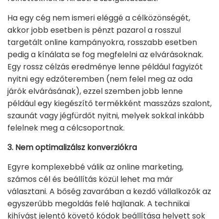
Ha egy cég nem ismeri eléggé a célközönségét,
akkor jobb esetben is pénzt pazarol a rosszul
targetált online kampányokra, rosszabb esetben
pedig a kínálata se fog megfelelni az elvárásoknak.
Egy rossz célzás eredménye lenne például fagyizót
nyitni egy edzőteremben (nem felel meg az oda
járók elvárásának), ezzel szemben jobb lenne
például egy kiegészítő termékként masszázs szalont,
szaunát vagy jégfürdőt nyitni, melyek sokkal inkább
felelnek meg a célcsoportnak.
3. Nem optimalizálsz konverziókra
Egyre komplexebbé válik az online marketing,
számos cél és beállítás közül lehet ma már
választani. A bőség zavarában a kezdő vállalkozók az
egyszerűbb megoldás felé hajlanak. A technikai
kihívást jelentő követő kódok beállítása helyett sok