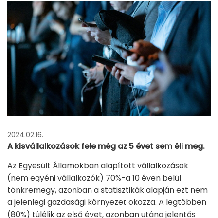
2024.02.16.
A kisvállalkozások fele még az 5 évet sem éli meg.
Az Egyesült Államokban alapított vállalkozások
(nem egyéni vállalkozók) 70%-a 10 éven belül
tönkremegy, azonban a statisztikák alapján ezt nem
a jelenlegi gazdasági környezet okozza. A legtöbben
(80%) túlélik az első évet, azonban utána jelentős