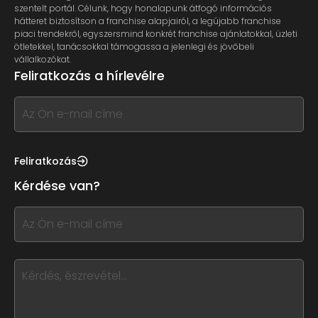
szentelt portál. Célunk, hogy honalapunk átfogó információs
hátteret biztosítson a franchise alapjairól, a legújabb franchise
piaci trendekről, egyszersmind konkrét franchise ajánlatokkal, üzleti
ötletekkel, tanácsokkal támogassa a jelenlegi és jövőbeli
vállalkozókat.
Feliratkozás a hírlevélre
If
you
see
this,
Feliratkozás
leave
Kérdése van?
this
form
If
field
you
blank
see
this,
leave
this