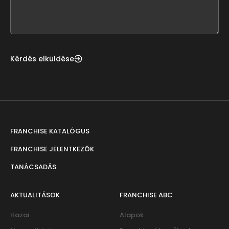
form
field
blank
Kérdés elküldése
FRANCHISE KATALÓGUS
FRANCHISE JELENTKEZŐK
TANÁCSADÁS
AKTUALITÁSOK
FRANCHISE ABC
Hazai
Alapok