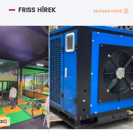
FRISS HÍREK
Mutasd mind
GAS