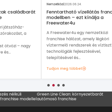
Nemzetközi
|
2026.06.24.
Nemz
rát
Fenntartható vízellátás franchise
Eg
modellben – ezt kínálja a
me
Freewater4u
fra
A Freewater4u egy nemzetközi
A P
franchise hálózat, amely légköri
növ
víztermelő rendszerek és víztisztítási
ame
y
technológiák fejlesztésével,
sal
telepítésével és...
Tud
Tudjon meg többet
élküli
Green Line Clean: környezetbarát
MADO f
hise modellel
autómosó franchise
kávéz