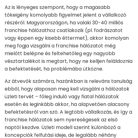
Az is lényeges szempont, hogy a magasabb
tőkeigény komolyabb figyelmet jelent a vállalkozó
részéről. Magyarországon, ha valaki 30-40 milliós
franchise hálózathoz csatlakozik (pl. fodrászatot
vagy éppen egy kisebb éttermet), akkor komolyan
meg fogja vizsgálni a franchise hálózatot még
mielőtt belépne és feltehetőleg egy nagyobb
vésztartalékot is megtart, hogy ne kelljen feláldoznia
a befektetését, ha problémába ütközne.
Az átvevők számára, hazánkban is releváns tanulság
ebből, hogy alaposan meg kell vizsgálni a hálózatok
üzleti tervét – főleg induló vagy fiatal hálózatok
esetén és leginkább akkor, ha alapvetően alacsony
befektetésről van szó. A legtöbb vállalkozás, és így a
franchise hálózatok sem nyereségesek az első
naptól kezdve. Üzleti modell szerint különböző a
koncepciók felfutási ideje, de legalább néhány