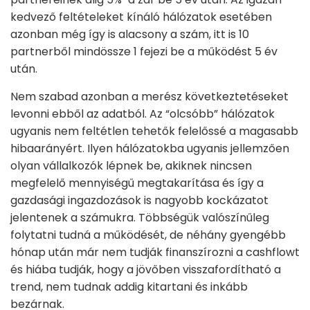
kedvező feltételeket kínáló hálózatok esetében
azonban még így is alacsony a szám, itt is 10
partnerből mindössze 1 fejezi be a működést 5 év
után.
Nem szabad azonban a merész következtetéseket
levonni ebből az adatból. Az “olcsóbb” hálózatok
ugyanis nem feltétlen tehetők felelőssé a magasabb
hibaarányért. Ilyen hálózatokba ugyanis jellemzően
olyan vállalkozók lépnek be, akiknek nincsen
megfelelő mennyiségű megtakarítása és így a
gazdasági ingazdozások is nagyobb kockázatot
jelentenek a számukra. Többségük valószínűleg
folytatni tudná a működését, de néhány gyengébb
hónap után már nem tudják finanszírozni a cashflowt
és hiába tudják, hogy a jövőben visszafordítható a
trend, nem tudnak addig kitartani és inkább
bezárnak.