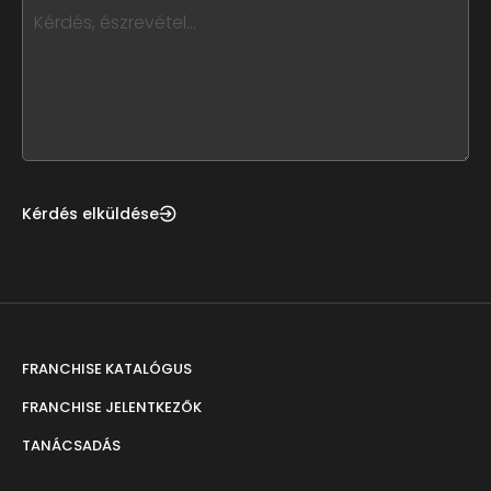
this,
leave
this
form
field
blank
Kérdés elküldése
FRANCHISE KATALÓGUS
FRANCHISE JELENTKEZŐK
TANÁCSADÁS