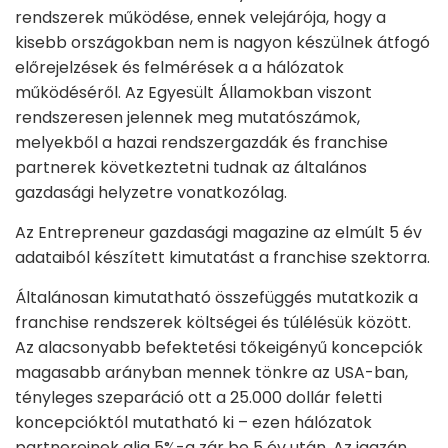
rendszerek működése, ennek velejárója, hogy a
kisebb országokban nem is nagyon készülnek átfogó
előrejelzések és felmérések a a hálózatok
működéséről. Az Egyesült Államokban viszont
rendszeresen jelennek meg mutatószámok,
melyekből a hazai rendszergazdák és franchise
partnerek következtetni tudnak az általános
gazdasági helyzetre vonatkozólag.
Az Entrepreneur gazdasági magazine az elmúlt 5 év
adataiból készített kimutatást a franchise szektorra.
Általánosan kimutatható összefüggés mutatkozik a
franchise rendszerek költségei és túlélésük között.
Az alacsonyabb befektetési tőkeigényű koncepciók
magasabb arányban mennek tönkre az USA-ban,
tényleges szeparáció ott a 25.000 dollár feletti
koncepcióktól mutatható ki – ezen hálózatok
partnereinek alig 5%-a zár be 5 év után. Az igazán