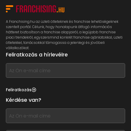
A Franchising.hu az üzleti ötleteknek és franchise lehetőségeknek
szentelt portál. Célunk, hogy honalapunk átfogó információs
hátteret biztosítson a franchise alapjairól, a legújabb franchise
piaci trendekről, egyszersmind konkrét franchise ajánlatokkal, üzleti
ötletekkel, tanácsokkal támogassa a jelenlegi és jövőbeli
vállalkozókat.
Feliratkozás a hírlevélre
If
you
see
this,
Feliratkozás
leave
Kérdése van?
this
form
If
field
you
blank
see