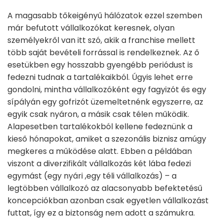
A magasabb tőkeigényű hálózatok ezzel szemben
már befutott vállalkozókat keresnek, olyan
személyekről van itt szó, akik a franchise mellett
több saját bevételi forrással is rendelkeznek. Az ő
esetükben egy hosszabb gyengébb periódust is
fedezni tudnak a tartalékaikból. Úgyis lehet erre
gondolni, mintha vállalkozóként egy fagyizót és egy
sípályán egy gofrizót üzemeltetnénk egyszerre, az
egyik csak nyáron, a másik csak télen működik.
Alapesetben tartalékokból kellene fedeznünk a
kieső hónapokat, amiket a szezonális biznisz amúgy
megkeres a működése alatt. Ebben a példában
viszont a diverzifikált vállalkozás két lába fedezi
egymást (egy nyári ,egy téli vállalkozás) – a
legtöbben vállalkozó az alacsonyabb befektetésű
koncepciókban azonban csak egyetlen vállalkozást
futtat, így ez a biztonság nem adott a számukra.