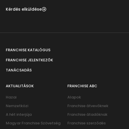
Kérdés elküldése
FRANCHISE KATALÓGUS
FRANCHISE JELENTKEZŐK
TANÁCSADÁS
AKTUALITÁSOK
FRANCHISE ABC
Hazai
Alapok
Nemzetközi
Franchise átvevőknek
A hét interjúja
Franchise átadóknak
Magyar Franchise Szövetség
Franchise szerződés