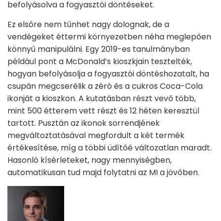
befolyásolva a fogyasztói döntéseket.
Ez elsőre nem tűnhet nagy dolognak, de a
vendégeket éttermi környezetben néha meglepően
könnyű manipulálni. Egy 2019-es tanulmányban
például pont a McDonald’s kioszkjain tesztelték,
hogyan befolyásolja a fogyasztói döntéshozatalt, ha
csupán megcserélik a zéró és a cukros Coca-Cola
ikonját a kioszkon. A kutatásban részt vevő több,
mint 500 étterem vett részt és 12 héten keresztül
tartott. Pusztán az ikonok sorrendjének
megváltoztatásával megfordult a két termék
értékesítése, míg a többi üdítőé változatlan maradt.
Hasonló kísérleteket, nagy mennyiségben,
automatikusan tud majd folytatni az MI a jövőben.