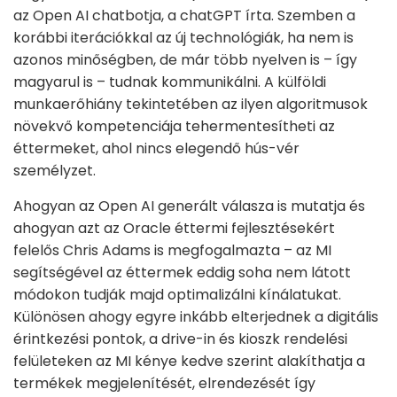
az Open AI chatbotja, a chatGPT írta. Szemben a
korábbi iterációkkal az új technológiák, ha nem is
azonos minőségben, de már több nyelven is – így
magyarul is – tudnak kommunikálni. A külföldi
munkaerőhiány tekintetében az ilyen algoritmusok
növekvő kompetenciája tehermentesítheti az
éttermeket, ahol nincs elegendő hús-vér
személyzet.
Ahogyan az Open AI generált válasza is mutatja és
ahogyan azt az Oracle éttermi fejlesztésekért
felelős Chris Adams is megfogalmazta – az MI
segítségével az éttermek eddig soha nem látott
módokon tudják majd optimalizálni kínálatukat.
Különösen ahogy egyre inkább elterjednek a digitális
érintkezési pontok, a drive-in és kioszk rendelési
felületeken az MI kénye kedve szerint alakíthatja a
termékek megjelenítését, elrendezését így