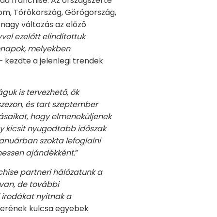
oda franchise. Az országszerte
ptom, Törökország, Görögország,
nagy változás az előző
vel ezelőtt elindítottuk
 hónapok, melyekben
 kezdte a jelenlegi trendek
guk is tervezhető, ők
 szezon, és tart szeptember
azásaikat, hogy elmeneküljenek
gy kicsit nyugodtabb időszak
 januárban szokta lefoglalni
essen ajándékként.
”
chise partneri hálózatunk a
 van, de további
 irodákat nyitnak a
sikerének kulcsa egyebek