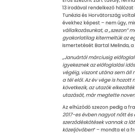
Erős szezont zárt tavaly, fenn
13 irodával rendelkező hálózat
Tunézia és Horvátország volta
évekhez képest – nem úgy, mint
vállalkozásunkat, a „szezon” m
gyakorlatilag kitermeltük az e
ismertetését Bartal Melinda, 
„Januártól márciusig előfoglal
igyekeznek az előfoglalási idős
végéig, viszont utána sem áll 
a tél elől. Az év vége is hozo
következik, az utazók elkezdték
utazását, már megtette nove
Az elhúzódó szezon pedig a fran
2017-es évben nagyot nőtt és e
szerződéskötések vannak a láth
közeljövőben
” – mondta el a f