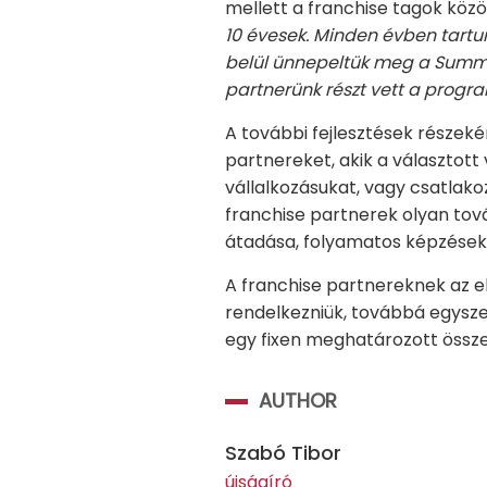
mellett a franchise tagok közö
10 évesek. Minden évben tartu
belül ünnepeltük meg a Summer
partnerünk részt vett a progr
A további fejlesztések részeké
partnereket, akik a választot
vállalkozásukat, vagy csatlako
franchise partnerek olyan tov
átadása, folyamatos képzések,
A franchise partnereknek az el
rendelkezniük, továbbá egyszer
egy fixen meghatározott összeg,
AUTHOR
Szabó Tibor
újságíró