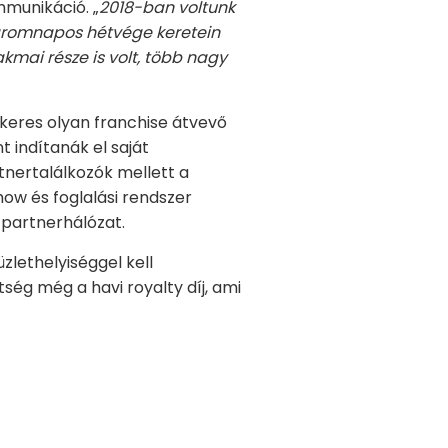
mmunikáció. „
2018-ban voltunk
háromnapos hétvége keretein
kmai része is volt, több nagy
 keres olyan franchise átvevő
 indítanák el saját
rtnertalálkozók mellett a
ow és foglalási rendszer
 partnerhálózat.
zlethelyiséggel kell
ség még a havi royalty díj, ami