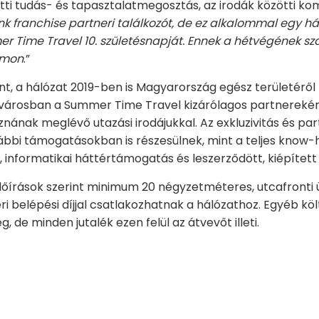
tti tudás- és tapasztalatmegosztás, az irodák közötti ko
nk franchise partneri találkozót, de ez alkalommal egy 
 Time Travel 10. születésnapját. Ennek a hétvégének sza
amon
.”
nt, a hálózat 2019-ben is Magyarország egész területéről
t városban a Summer Time Travel kizárólagos partnereként
znának meglévő utazási irodájukkal. Az exkluzivitás és pa
ábbi támogatásokban is részesülnek, mint a teljes know-h
 informatikai háttértámogatás és leszerződött, kiépített
őírások szerint minimum 20 négyzetméteres, utcafronti ü
i belépési díjjal csatlakozhatnak a hálózathoz. Egyéb költ
 de minden jutalék ezen felül az átvevőt illeti.