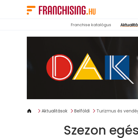
Süti preferenciák
Franchise katalógus
Aktualit
Aktualitások
Belföldi
Turizmus és vendé
Szezon egé