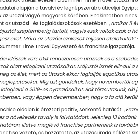
állásának tizedik évében a Summer Time Travel utazási ir
 adatai alapján a tavalyi év legnépszerűbb úticéljai Egyi
k az utazni vágyó magyarok körében. E tekintetben nincs 
 az utazási- és foglalásiszokások esetében. „
Amikor 11 év
ájustól szeptemberig tartott, vagyis ezek voltak azok a
gész évet. Mára az utazási szokások teljesen átalakultak”
–
a Summer Time Travel ügyvezető és franchise igazgatója.
ási időszak van; akik rendszeresen utaznak és a szabadsá
zak alatt lefoglalni utazásaikat. Májustól ismét elindul a
meg az élet, mert az Utasok ekkor foglalják egzotikus ut
tt meglepetéseket. Míg azt gondoltuk, hogy novembertől e
 lefoglalni a 2019-es nyaralásaikat. Sok törzsutasunk, aki
mberben, vagy éppen decemberben, hogy a fa alá kerülh
chise oldalon is érezteti pozitív, serkentő hatását. „
Fran
z a növekedés tavaly is folytatódott. Jelenleg 13 irodánk
atáron, illetve meglévő franchise partnereink is további
ranchise vezető, és hozzátette, az utazási iroda hálózat 