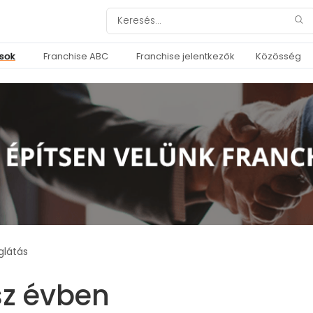
ások
Franchise ABC
Franchise jelentkezők
Közösség
glátás
sz évben