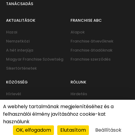
TANÁCSADÁS
AKTUALITÁSOK
FRANCHISE ABC
Hazai
Alapok
Nemzetközi
Franchise átvevőknek
A hét interjúja
Franchise átadóknak
Magyar Franchise Szövetség
Franchise szerződés
Sikertörténetek
KÖZÖSSÉG
RÓLUNK
Hírlevél
Hirdetés
Eseménynaptár
Kapcsolat
A webhely tartalmának megjelenítéséhez és a
Fórum
felhasználói élmény javításához cookie-kat
használunk
OK, elfogadom
Elutasítom
Beállítások
Süti-policy
|
Adatvédelmi irányelvek