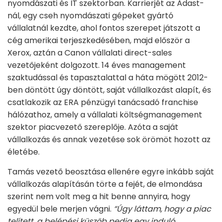
nyomdászati és IT szektorban. Karrierjét az Adast-
nál, egy cseh nyomdászati gépeket gyártó
vállalatnál kezdte, ahol fontos szerepet játszott a
cég amerikai terjeszkedésében, majd először a
Xerox, aztán a Canon vállalati direct-sales
vezetőjeként dolgozott. 14 éves management
szaktudással és tapasztalattal a háta mögött 2012-
ben döntött úgy döntött, saját vállalkozást alapít, és
csatlakozik az ERA pénzügyi tanácsadó franchise
hálózathoz, amely a vállalati költségmanagement
szektor piacvezető szereplője. Azóta a saját
vállalkozás és annak vezetése sok örömöt hozott az
életébe.
Tamás vezető beosztása ellenére egyre inkább saját
vállalkozás alapításán törte a fejét, de elmondása
szerint nem volt meg a hit benne annyira, hogy
egyedül bele merjen vágni.
“Úgy láttam, hogy a piac
telített, a belépési küszöb pedig egy induló