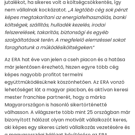
jutalékot, ha sikeres volt a költségcsökkentés, így
nem vállalnak kockázatot. „
A legtöbb cég sok pénzt
képes megtakarítani az energiafelhasználás, banki
költségek, szállítás, hulladék kezelés, irodai
felszerelések, takarítás, biztonsági és egyéb
szolgáltatások terén. A megfelelő elemzéssel sokat
faraghatunk a működésiköltségeken
.”
Az ERA hat éve van jelen a cseh piacon és a hatása
már jelentősen érezhető, hiszen egyre több cég
képes nagyobb profitot termelni
együttműködésüknek köszönhetően. Az ERA vonzó
lehetőséget lát a magyar piacban, és aktívan keresi
mester franchise partnerét, hogy a márka
Magyarországon is hasonló sikertörténetté
válhasson. A világszerte több mint 25 országban már
bizonyított hálózat olyan motivált vállalkozót keres,
aki képes egy sikeres üzleti vállalkozás vezetésére és
a magyarországi hálózat bővítésére az ERA