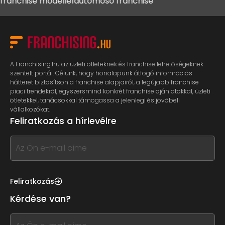
ise modellel
autómosó franchise
kávézó
A Franchising.hu az üzleti ötleteknek és franchise lehetőségeknek
szentelt portál. Célunk, hogy honalapunk átfogó információs
hátteret biztosítson a franchise alapjairól, a legújabb franchise
piaci trendekről, egyszersmind konkrét franchise ajánlatokkal, üzleti
ötletekkel, tanácsokkal támogassa a jelenlegi és jövőbeli
vállalkozókat.
Feliratkozás a hírlevélre
If
you
see
this,
Feliratkozás
leave
Kérdése van?
this
form
If