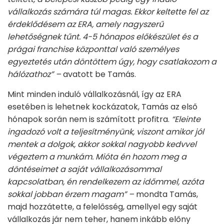
vállalkozás számára túl magas. Ekkor keltette fel az
érdeklődésem az ERA, amely nagyszerű
lehetőségnek tűnt. 4-5 hónapos előkészület és a
prágai franchise központtal való személyes
egyeztetés után döntöttem úgy, hogy csatlakozom a
hálózathoz” –
avatott be Tamás.
Mint minden induló vállalkozásnál, így az ERA
esetében is lehetnek kockázatok, Tamás az első
hónapok során nem is számított profitra.
“Eleinte
ingadozó volt a teljesítményünk, viszont amikor jól
mentek a dolgok, akkor sokkal nagyobb kedvvel
végeztem a munkám. Mióta én hozom meg a
döntéseimet a saját vállalkozásommal
kapcsolatban, én rendelkezem az időmmel, azóta
sokkal jobban érzem magam” –
mondta Tamás,
majd hozzátette, a felelősség, amellyel egy saját
vállalkozás jár nem teher, hanem inkább előny