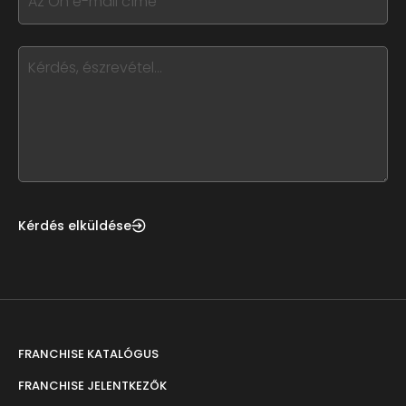
field
you
blank
see
this,
leave
this
form
field
blank
Kérdés elküldése
FRANCHISE KATALÓGUS
FRANCHISE JELENTKEZŐK