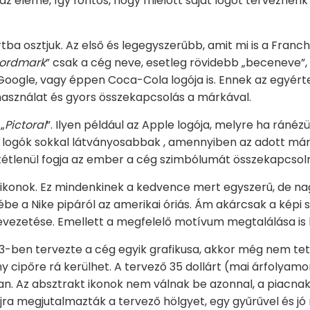
 eleme, így fontos, hogy mielőtt saját logót terveznénk
ba osztjuk. Az első és legegyszerűbb, amit mi is a Franc
ordmark
” csak a cég neve, esetleg rövidebb „beceneve”, 
oogle, vagy éppen Coca-Cola logója is. Ennek az egyért
asználat és gyors összekapcsolás a márkával.
„
Pictoral
”. Ilyen például az Apple logója, melyre ha ráné
i logók sokkal látványosabbak , amennyiben az adott má
ltétlenül fogja az ember a cég szimbólumát összekapcsoln
 ikonok. Ez mindenkinek a kedvence mert egyszerű, de na
zébe a Nike pipáról az amerikai óriás. Ám akárcsak a képi s
 bevezetése. Emellett a megfelelő motívum megtalálása i
73-ben tervezte a cég egyik grafikusa, akkor még nem tet
 cipőre rá kerülhet. A tervező 35 dollárt (mai árfolyamon
an. Az absztrakt ikonok nem válnak be azonnal, a piacnak
jra megjutalmazták a tervező hölgyet, egy gyűrűvel és jó