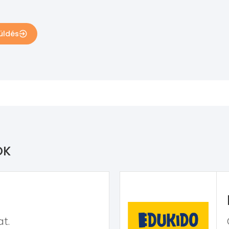
üldés
OK
t.