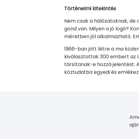
Történelmi kitekintés
Nem csak a hálózatoknak, de a 
gond van. Milyen a jó logó? K
méretben jól alkalmazható. Em
1966-ban jött létre a ma közis
kiválasztottak 300 embert az U
társítanak-e hozzá jelentést. 
köztudatba egyedi és emlékez
Ame
aján