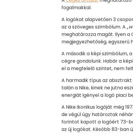
A
céges arculat
meghatározó az
fogalmakkal.
A logókat alapvetően 3 csoport
az a szöveges szimbólum. A „
w
meghatározza magát. Ilyen a G
megjegyezhetőség, egyszerű h
A második a képi szimbólum, a 
cégre gondolunk. Habár a kép
el a megfelelő szintet, nem fe
A harmadik típus az absztrakt
talán a Nike, kinek ne jutna es
energiát igényel a logó piaci
A Nike ikonikus logóját még 19
de végül úgy határoztak néhány
forintot kapott a logóért 73-b
az új logókat. Később 83-ban ú