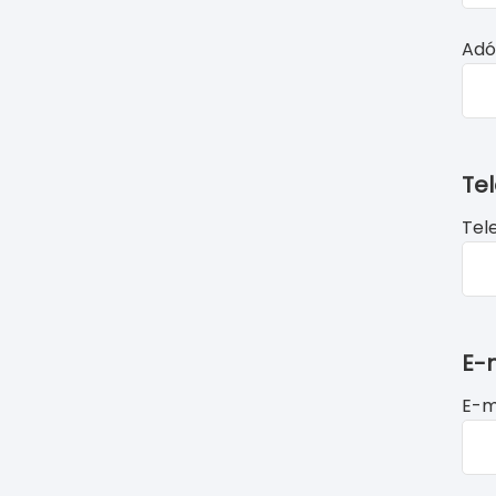
Ad
Te
Tel
E-
E-m