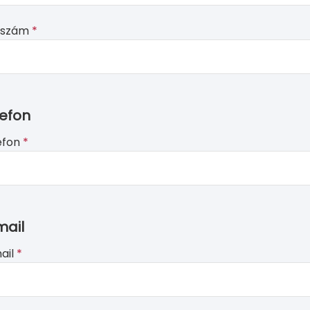
ószám
*
lefon
efon
*
mail
ail
*