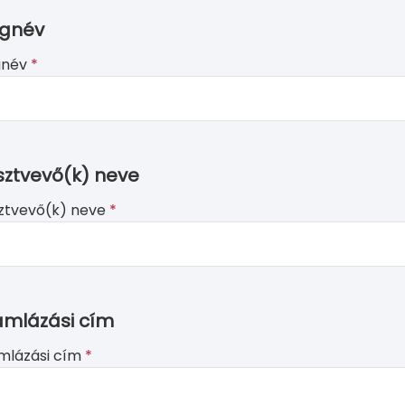
gnév
gnév
*
ve
m
sztvevő(k) neve
d
nk
ztvevő(k) neve
*
ámlázási cím
mlázási cím
*