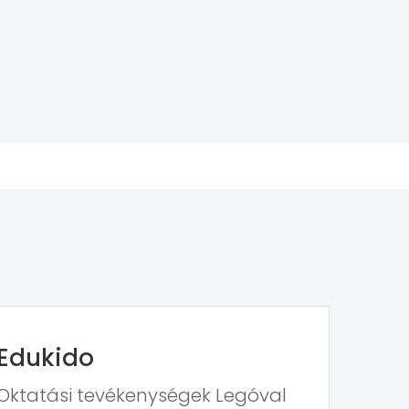
Edukido
Oktatási tevékenységek Legóval