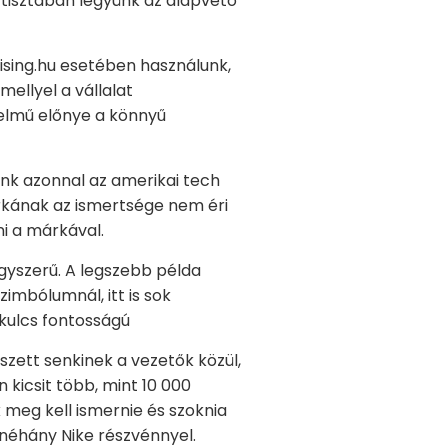
 tisztában legyünk az alapvető
hising.hu esetében használunk,
mellyel a vállalat
elmű előnye a könnyű
zünk azonnal az amerikai tech
rkának az ismertsége nem éri
i a márkával.
gyszerű. A legszebb példa
zimbólumnál, itt is sok
s kulcs fontosságú
szett senkinek a vezetők közül,
 kicsit több, mint 10 000
 meg kell ismernie és szoknia
 néhány Nike részvénnyel.