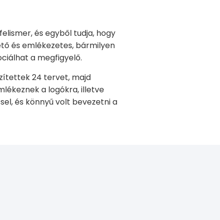
felismer, és egyből tudja, hogy
ető és emlékezetes, bármilyen
ciálhat a megfigyelő.
zítettek 24 tervet, majd
lékeznek a logókra, illetve
sel, és könnyű volt bevezetni a