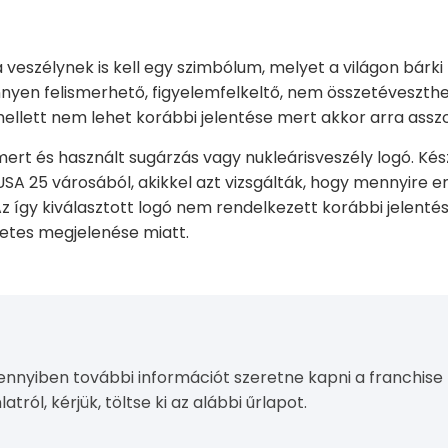
veszélynek is kell egy szimbólum, melyet a világon bárki 
önnyen felismerhető, figyelemfelkeltő, nem összetéveszth
ellett nem lehet korábbi jelentése mert akkor arra asszo
mert és használt sugárzás vagy nukleárisveszély logó. Kés
SA 25 városából, akikkel azt vizsgálták, hogy mennyire em
Az így kiválasztott logó nem rendelkezett korábbi jelentés
etes megjelenése miatt.
nnyiben további információt szeretne kapni a franchise
latról, kérjük, töltse ki az alábbi űrlapot.