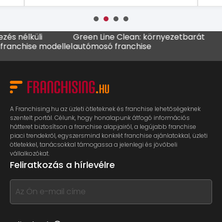
élküli
Green Line Clean: környezetbarát
MADO 
hise modellel
autómosó franchise
kávéz
A Franchising.hu az üzleti ötleteknek és franchise lehetőségeknek
szentelt portál. Célunk, hogy honalapunk átfogó információs
hátteret biztosítson a franchise alapjairól, a legújabb franchise
piaci trendekről, egyszersmind konkrét franchise ajánlatokkal, üzleti
ötletekkel, tanácsokkal támogassa a jelenlegi és jövőbeli
vállalkozókat.
Feliratkozás a hírlevélre
If
you
see