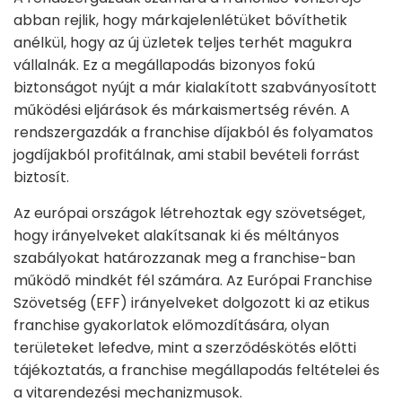
abban rejlik, hogy márkajelenlétüket bővíthetik
anélkül, hogy az új üzletek teljes terhét magukra
vállalnák. Ez a megállapodás bizonyos fokú
biztonságot nyújt a már kialakított szabványosított
működési eljárások és márkaismertség révén. A
rendszergazdák a franchise díjakból és folyamatos
jogdíjakból profitálnak, ami stabil bevételi forrást
biztosít.
Az európai országok létrehoztak egy szövetséget,
hogy irányelveket alakítsanak ki és méltányos
szabályokat határozzanak meg a franchise-ban
működő mindkét fél számára. Az Európai Franchise
Szövetség (EFF) irányelveket dolgozott ki az etikus
franchise gyakorlatok előmozdítására, olyan
területeket lefedve, mint a szerződéskötés előtti
tájékoztatás, a franchise megállapodás feltételei és
a vitarendezési mechanizmusok.