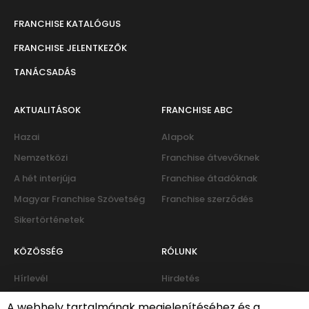
FRANCHISE KATALÓGUS
FRANCHISE JELENTKEZŐK
TANÁCSADÁS
AKTUALITÁSOK
FRANCHISE ABC
Hazai
Alapok
Nemzetközi
Franchise átvevőknek
A hét interjúja
Franchise átadóknak
Magyar Franchise Szövetség
Franchise szerződés
Sikertörténetek
KÖZÖSSÉG
RÓLUNK
Hírlevél
Hirdetés
Eseménynaptár
Kapcsolat
A webhely tartalmának megjelenítéséhez és a