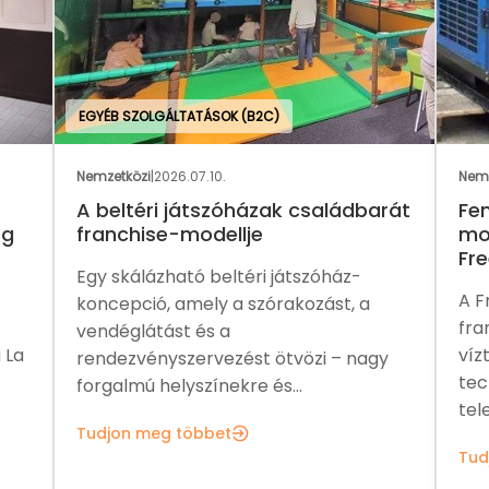
)
Nemzetközi
|
2026.06.24.
ak családbarát
Fenntartható vízellátás franch
modellben – ezt kínálja a
Freewater4u
játszóház-
A Freewater4u egy nemzetközi
rakozást, a
franchise hálózat, amely légköri
víztermelő rendszerek és víztisztítá
ötvözi – nagy
technológiák fejlesztésével,
s...
telepítésével és...
Tudjon meg többet