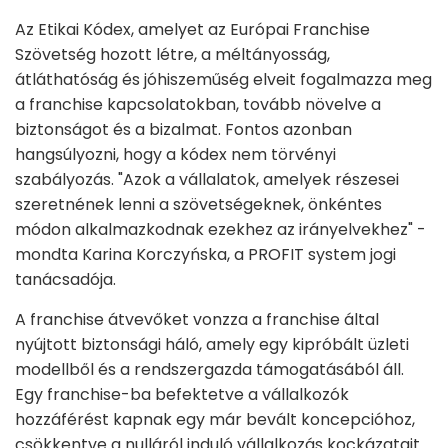
Az Etikai Kódex, amelyet az Európai Franchise
Szövetség hozott létre, a méltányosság,
átláthatóság és jóhiszeműség elveit fogalmazza meg
a franchise kapcsolatokban, tovább növelve a
biztonságot és a bizalmat. Fontos azonban
hangsúlyozni, hogy a kódex nem törvényi
szabályozás. "Azok a vállalatok, amelyek részesei
szeretnének lenni a szövetségeknek, önkéntes
módon alkalmazkodnak ezekhez az irányelvekhez" -
mondta Karina Korczyńska, a PROFIT system jogi
tanácsadója.
A franchise átvevőket vonzza a franchise által
nyújtott biztonsági háló, amely egy kipróbált üzleti
modellből és a rendszergazda támogatásából áll.
Egy franchise-ba befektetve a vállalkozók
hozzáférést kapnak egy már bevált koncepcióhoz,
csökkentve a nulláról induló vállalkozás kockázatait.