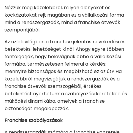
Nézzük meg közelebbről, milyen előnyöket és
kockázatokat rejt magában ez a vállalkozási forma
mind a rendszergazdák, mind a franchise átvevők
szempontjából.
Az üzleti világban a franchise jelentős növekedési és
befektetési lehetőséget kínál. Ahogy egyre többen
fontolgatják, hogy belevágnak ebbe a vállalkozási
formába, természetesen felmerül a kérdés:
mennyire biztonságos és megbízható ez az út? Ha
közelebbről megvizsgáljuk a rendszergazdák és a
franchise átvevők szemszögéből, értékes
betekintést nyerhetünk a szabályozási keretekbe és
működési dinamikába, amelyek a franchise
biztonságát megalapozzák.
Franchise szabályozások
A rendszergazdák számára a franchise vonzereje