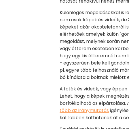
hatását rendkívül nehéz mérni
Különleges megoldásokkal is le
nem csak képek és videók, de 
képeket akár okostelefonról is 
elérhetőek amelyek külön "gö
megoldást, melynek során nem c
vagy étterem esetében körbejá
hogy egy kis étteremnél nem 
- egyszerűen bele kell gondoln
pl. egyre több felhasználó má
bő kínálata a boltnak mielőtt
A fotók és videók, vagy éppen
Lehet, hogy a képek megnézése
borítékolható az elpártolása. 
több az iránymutatás
igénylés
kal többen kattintanak át a cé