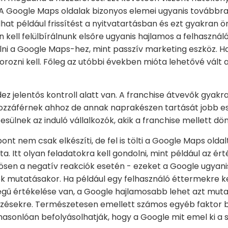
 A Google Maps oldalak bizonyos elemei ugyanis továbbra
olhat például frissítést a nyitvatartásban és ezt gyakran 
kell felülbírálnunk elsőre ugyanis hajlamos a felhasznál
ni a Google Maps-hez, mint passzív marketing eszköz. Hab
orozni kell. Főleg az utóbbi években mióta lehetővé vált 
z jelentős kontroll alatt van. A franchise átvevők gyakr
hozzáférnek ahhoz de annak naprakészen tartását jobb 
ntesülnek az induló vállalkozók, akik a franchise mellett dö
nt nem csak elkészíti, de fel is tölti a Google Maps oldal
. Itt olyan feladatokra kell gondolni, mint például az ér
ösen a negatív reakciók esetén - ezeket a Google ugyani
sok mutatásakor. Ha például egy felhasználó éttermekre 
ű értékelése van, a Google hajlamosabb lehet azt muta
jelzésekre. Természetesen emellett számos egyéb faktor be
 hasonlóan befolyásolhatják, hogy a Google mit emel ki a