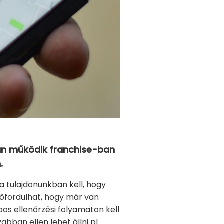
yan működik franchise-ban
.
a tulajdonunkban kell, hogy
lőfordulhat, hogy már van
pos ellenőrzési folyamaton kell
ban ellen lehet állni pl.