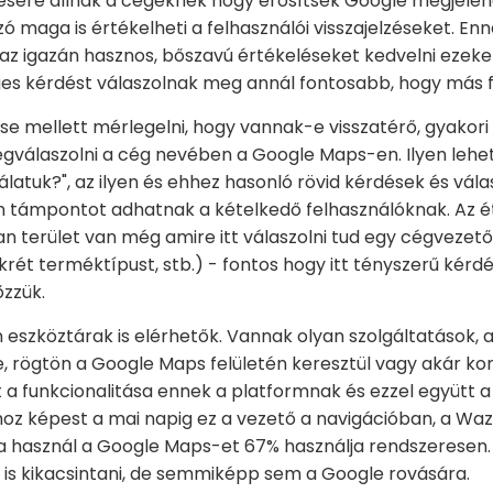
ésére állnak a cégeknek hogy erősítsék Google megjelené
ó maga is értékelheti a felhasználói visszajelzéseket. Enn
az igazán hasznos, bőszavú értékeléseket kedvelni ezeket
es kérdést válaszolnak meg annál fontosabb, hogy más fe
 mellett mérlegelni, hogy vannak-e visszatérő, gyakori 
megválaszolni a cég nevében a Google Maps-en. Ilyen lehe
atuk?", az ilyen és ehhez hasonló rövid kérdések és vál
n támpontot adhatnak a kételkedő felhasználóknak. Az ét
n terület van még amire itt válaszolni tud egy cégvezető (
krét terméktípust, stb.) - fontos hogy itt tényszerű kérdé
zzük.
eszköztárak is elérhetők. Vannak olyan szolgáltatások, a
e, rögtön a Google Maps felületén keresztül vagy akár k
 a funkcionalitása ennek a platformnak és ezzel együtt a
z képest a mai napig ez a vezető a navigációban, a Wa
a használ a Google Maps-et 67% használja rendszeresen.
is kikacsintani, de semmiképp sem a Google rovására.