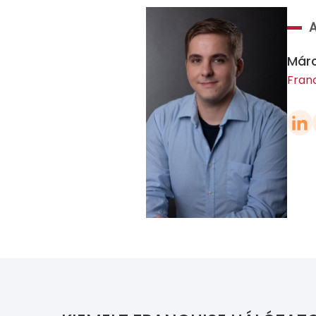
Márc
Fran