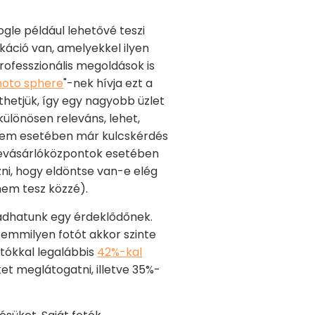
ogle például lehetővé teszi
káció van, amelyekkel ilyen
professzionális megoldások is
oto sphere
"-nek hívja ezt a
thetjük, így egy nagyobb üzlet
ülönösen releváns, lehet,
erem esetében már kulcskérdés
. Bevásárlóközpontok esetében
ni, hogy eldöntse van-e elég
nem tesz közzé).
 adhatunk egy érdeklődőnek.
semmilyen fotót akkor szinte
otókkal legalábbis
42%-kal
et meglátogatni, illetve 35%-