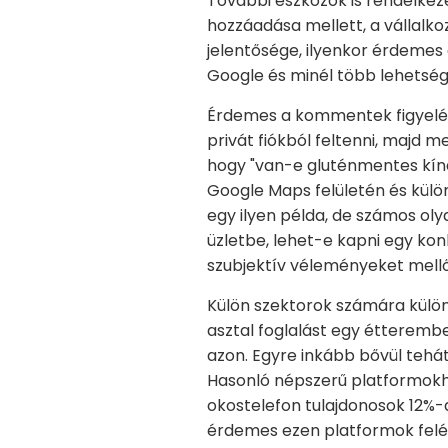
További eszközök is rendelkez
hozzáadása mellett, a vállalkoz
jelentősége, ilyenkor érdemes 
Google és minél több lehetség
Érdemes a kommentek figyelése
privát fiókból feltenni, majd 
hogy "van-e gluténmentes kínál
Google Maps felületén és külö
egy ilyen példa, de számos olya
üzletbe, lehet-e kapni egy kon
szubjektív véleményeket mellő
Külön szektorok számára külön 
asztal foglalást egy étteremb
azon. Egyre inkább bővül tehát
Hasonló népszerű platformokho
okostelefon tulajdonosok 12%-
érdemes ezen platformok felé 