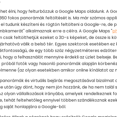
.
het élni, hogy felturbózzuk a Google Maps oldalunk. A Go
360 fokos panorámák feltöltését is. Ma már számos appli
el tudunk készíteni és rögtön feltölteni a Google-re, de 
mbkamerát" alkalmaznak erre a célra. A Google Maps "
ph
sak feltölthetjük ezeket a 3D-s képeket, de össze is kö
rhatóvá válik a belső tér. Egyes szektorok esetében ez k
létfontosságú, de egy több száz négyzetméteres edzőt
i, hogy a felhasználót mennyire érdekli az üzlet belseje
r próbál fotók vagy hasonló panorámák alapján körbenéz
 elmenne (az olyan esetekben amikor online kínálatot az 
 panorámák és virtuális bejárás megosztásával bizalmat
 után úgy dönt, hogy nem jön hozzánk, de ha nem talál 
Az olyan vállalkozások irányába, amelyek rendelkeznek f
e, tehát feltehetőleg ennyivel többen szándékoznak ezek
g saját honlapjára a Google-ből.