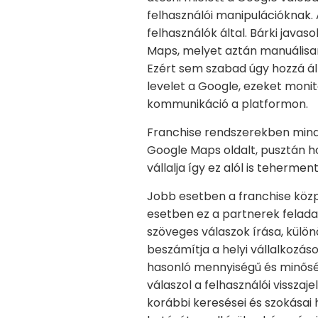
felhasználói manipulációknak.
felhasználók által. Bárki javas
Maps, melyet aztán manuálisan 
Ezért sem szabad úgy hozzá áll
levelet a Google, ezeket monit
kommunikáció a platformon.
Franchise rendszerekben minde
Google Maps oldalt, pusztán 
vállalja így ez alól is teherme
Jobb esetben a franchise közpo
esetben ez a partnerek feladata
szöveges válaszok írása, külön
beszámítja a helyi vállalkozá
hasonló mennyiségű és minőség
válaszol a felhasználói vissza
korábbi keresései és szokásai