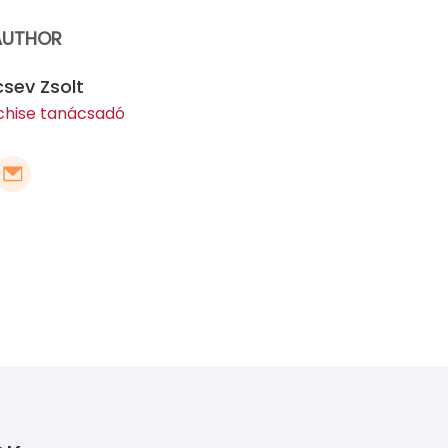
AUTHOR
sev Zsolt
chise tanácsadó