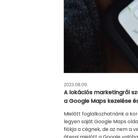
2023.08.09.
A lokációs marketingről s
a Google Maps kezelése és
Mielőtt foglalkozhatnánk a kor
legyen saját Google Maps olda
fiókja a cégnek, de az nem a v
átesni mielőtt a Google valóba