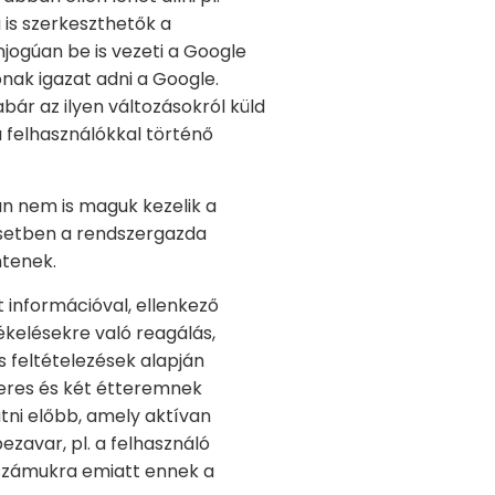
 is szerkeszthetők a
önjogúan be is vezeti a Google
ónak igazat adni a Google.
ár az ilyen változásokról küld
a felhasználókkal történő
an nem is maguk kezelik a
esetben a rendszergazda
ntenek.
t információval, ellenkező
tékelésekre való reagálás,
s feltételezések alapján
keres és két étteremnek
tni előbb, amely aktívan
zavar, pl. a felhasználó
 számukra emiatt ennek a