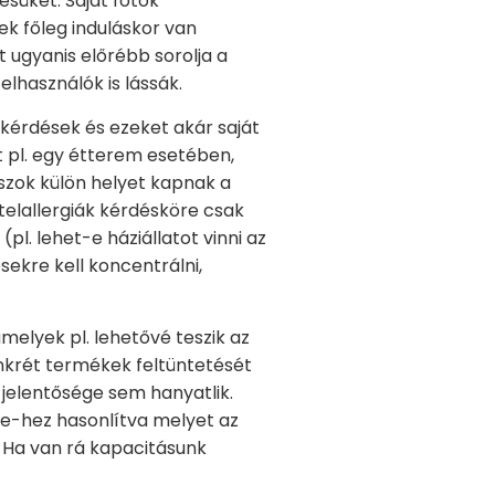
süket. Saját fotók
ek főleg induláskor van
 ugyanis előrébb sorolja a
lhasználók is lássák.
kérdések és ezeket akár saját
t pl. egy étterem esetében,
aszok külön helyet kapnak a
elallergiák kérdésköre csak
pl. lehet-e háziállatot vinni az
sekre kell koncentrálni,
melyek pl. lehetővé teszik az
onkrét termékek feltüntetését
 jelentősége sem hanyatlik.
ze-hez hasonlítva melyet az
 Ha van rá kapacitásunk