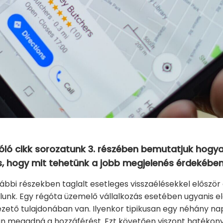
zóló cikk sorozatunk 3. részében bemutatjuk hog
, hogy mit tehetünk a jobb megjelenés érdekében
ábbi részekben taglalt esetleges visszaélésekkel először 
lunk. Egy régóta üzemelő vállalkozás esetében ugyanis e
ezető tulajdonában van. Ilyenkor tipikusan egy néhány na
n megadná a hozzáférést. Ezt követően viszont hatékonyab